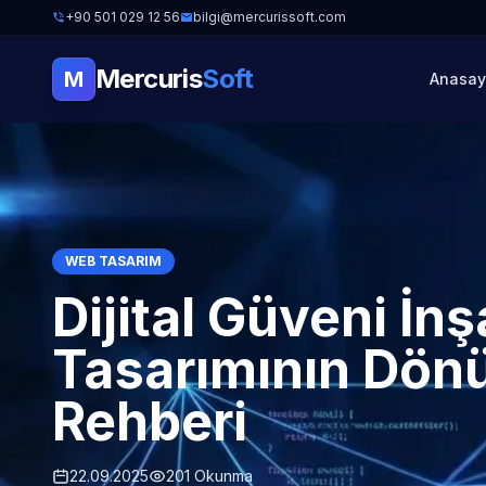
+90 501 029 12 56
bilgi@mercurissoft.com
Mercuris
Soft
M
Anasay
WEB TASARIM
Dijital Güveni İ
Tasarımının Dön
Rehberi
22.09.2025
201 Okunma