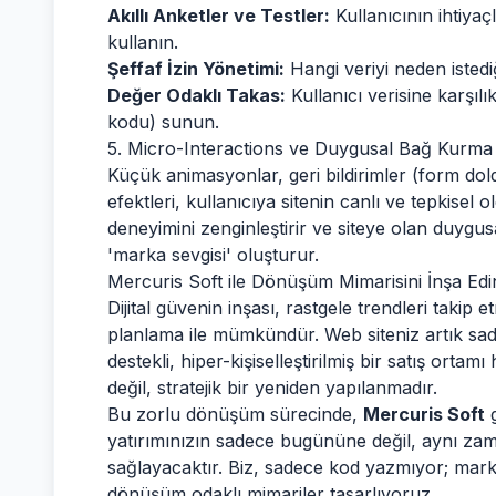
Akıllı Anketler ve Testler:
Kullanıcının ihtiyaç
kullanın.
Şeffaf İzin Yönetimi:
Hangi veriyi neden istediği
Değer Odaklı Takas:
Kullanıcı verisine karşılık
kodu) sunun.
5. Micro-Interactions ve Duygusal Bağ Kurma
Küçük animasyonlar, geri bildirimler (form d
efektleri, kullanıcıya sitenin canlı ve tepkisel o
deneyimini zenginleştirir ve siteye olan duygusa
'marka sevgisi' oluşturur.
Mercuris Soft ile Dönüşüm Mimarisini İnşa Edi
Dijital güvenin inşası, rastgele trendleri takip
planlama ile mümkündür. Web siteniz artık sad
destekli, hiper-kişiselleştirilmiş bir satış ortamı
değil, stratejik bir yeniden yapılanmadır.
Bu zorlu dönüşüm sürecinde,
Mercuris Soft
g
yatırımınızın sadece bugününe değil, aynı za
sağlayacaktır. Biz, sadece kod yazmıyor; marka
dönüşüm odaklı mimariler tasarlıyoruz.