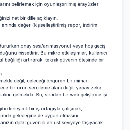
larını belirlemek için oyunlaştırılmış arayüzler
nizi net bir dille açıklayın.
 anında değer (kişiselleştirilmiş rapor, indirim
oldururken onay sesi/animasyonu) veya hoş geçiş
lduğunu hissettirir. Bu mikro etkileşimler, kullanıcı
l bağlılığı artırarak, teknik güvenin ötesinde bir
n
 etmekle değil, geleceği öngören bir mimari
ece bir ürün sergileme alanı değil; yapay zeka
 haline gelmelidir. Bu, sıradan bir web geliştirme işi
ibi deneyimli bir iş ortağıyla çalışmak,
manda geleceğine de uygun olmasını
nızın dijital güvenini en üst seviyeye taşıyacak