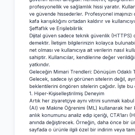
profesyonellik ve sağlamlık hissi yaratır. Kullan
ve güvende hissederler. Profesyonel imajınızı 
kafa karışıklığını ortadan kaldırır ve kullanıcı
Şeffaflık ve Erişilebilirlik
Dijital güven sadece teknik güvenlik (HTTPS) d
demektir. İletişim bilgilerinizin kolayca buluna
net olması ve kullanıcıya ait verilerin nasıl kul
sahiptir. Kullanıcılar, kendilerine değer veril
yatkındır.
Geleceğin Mimari Trendleri: Dönüşüm Odaklı 
Gelecek, sadece iyi görünen sitelerin değil, ayn
beklentilerini öngören sitelerin çağıdır. İşte b
1. Hiper-Kişiselleştirilmiş Deneyim
Artık her ziyaretçiye aynı vitrini sunmak kab
(AI) ve Makine Öğrenimi (ML) kullanarak her ku
anlık konumunu analiz edip içeriği, CTA’ları (
anında değiştirecek. Örneğin, daha önce bir ür
sayfada o ürünle ilgili özel bir indirim veya ta