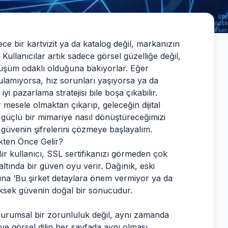
ce bir kartvizit ya da katalog değil, markanızın
r. Kullanıcılar artık sadece görsel güzelliğe değil,
önüşüm odaklı olduğuna bakıyorlar. Eğer
 bulamıyorsa, hız sorunları yaşıyorsa ya da
 pazarlama stratejisi bile boşa çıkabilir.
 mesele olmaktan çıkarıp, geleceğin dijital
çlü bir mimariye nasıl dönüştüreceğimizi
l güvenin şifrelerini çözmeye başlayalım.
kten Önce Gelir?
. Bir kullanıcı, SSL sertifikanızı görmeden çok
altında bir güven oyu verir. Dağınık, eski
tına ‘Bu şirket detaylara önem vermiyor ya da
yüksek güvenin doğal bir sonucudur.
urumsal bir zorunluluk değil, aynı zamanda
 ve görsel dilin her sayfada aynı olması,