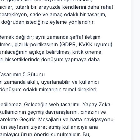
ıcılar, tutarlı bir arayüzde kendilerini daha rahat
destekleyen, sade ve amaç odaklı bir tasarım,
yı doğrudan istediğiniz eyleme yönlendirir.
emek değildir; aynı zamanda şeffaf iletişim
bilmesi, gizlilik politikasının (GDPR, KVKK uyumu)
lanılacağının açıkça belirtilmesi kritik öneme
diğini hissettiklerinde dönüşüm yapmaya daha
Tasarımın 5 Sütunu
ı zamanda akıllı, uyarlanabilir ve kullanıcı
u dönüşüm odaklı mimarinin temel direkleri:
ul edilemez. Geleceğin web tasarımı, Yapay Zeka
llanıcının geçmiş davranışlarını, cihazını ve
Harekete Geçirici Mesajları) ve hatta navigasyonu
ün sayfasını ziyaret etmiş kullanıcıya ana
mamlayıcı ürün önerisi sunulmalıdır. Bu,