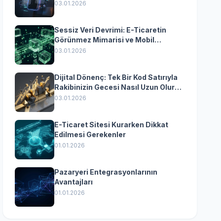
Yazılımın Kazandıran
03.01.2026
Senkronizasyonu
Sessiz Veri Devrimi: E-Ticaretin
Görünmez Mimarisi ve Mobil
Dönüşümün Kurumsal Anahtarı
03.01.2026
Dijital Dönenç: Tek Bir Kod Satırıyla
Rakibinizin Gecesi Nasıl Uzun Olur?
(Kurumsal Yazılımın Güçlü Rolü)
03.01.2026
E-Ticaret Sitesi Kurarken Dikkat
Edilmesi Gerekenler
01.01.2026
Pazaryeri Entegrasyonlarının
Avantajları
01.01.2026