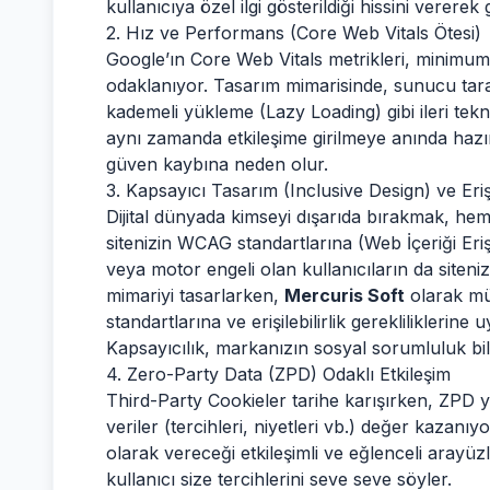
kullanıcıya özel ilgi gösterildiği hissini verer
2. Hız ve Performans (Core Web Vitals Ötesi)
Google’ın Core Web Vitals metrikleri, minimum g
odaklanıyor. Tasarım mimarisinde, sunucu tar
kademeli yükleme (Lazy Loading) gibi ileri tekni
aynı zamanda etkileşime girilmeye anında hazır
güven kaybına neden olur.
3. Kapsayıcı Tasarım (Inclusive Design) ve Erişil
Dijital dünyada kimseyi dışarıda bırakmak, hem
sitenizin WCAG standartlarına (Web İçeriği Eriş
veya motor engeli olan kullanıcıların da siteni
mimariyi tasarlarken,
Mercuris Soft
olarak mü
standartlarına ve erişilebilirlik gereklilikler
Kapsayıcılık, markanızın sosyal sorumluluk bilinc
4. Zero-Party Data (ZPD) Odaklı Etkileşim
Third-Party Cookieler tarihe karışırken, ZPD yan
veriler (tercihleri, niyetleri vb.) değer kazanıy
olarak vereceği etkileşimli ve eğlenceli aray
kullanıcı size tercihlerini seve seve söyler.