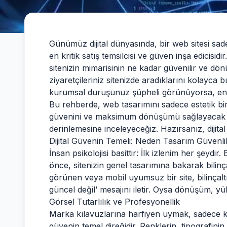
Günümüz dijital dünyasında, bir web sitesi sade
en kritik satış temsilcisi ve güven inşa edicisidi
sitenizin mimarisinin ne kadar güvenilir ve d
ziyaretçileriniz sitenizde aradıklarını kolayca
kurumsal duruşunuz şüpheli görünüyorsa, en iyi
Bu rehberde, web tasarımını sadece estetik bir
güvenini ve maksimum dönüşümü sağlayacak gü
derinlemesine inceleyeceğiz. Hazırsanız, dijita
Dijital Güvenin Temeli: Neden Tasarım Güvenli
İnsan psikolojisi basittir: İlk izlenim her şeydir
önce, sitenizin genel tasarımına bakarak bilinç
görünen veya mobil uyumsuz bir site, bilinçal
güncel değil’ mesajını iletir. Oysa dönüşüm, 
Görsel Tutarlılık ve Profesyonellik
Marka kılavuzlarına harfiyen uymak, sadece k
güvenin temel direğidir. Renklerin, tipografinin