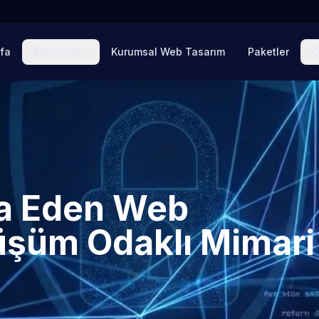
fa
Kurumsal
Kurumsal Web Tasarım
Paketler
Ç
nşa Eden Web
üşüm Odaklı Mimari