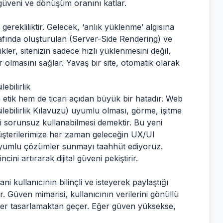
ek güveni ve dönüşüm oranını katlar.
erekliliktir. Gelecek, ‘anlık yüklenme’ algısına
afında oluşturulan (Server-Side Rendering) ve
kler, sitenizin sadece hızlı yüklenmesini değil,
 olmasını sağlar. Yavaş bir site, otomatik olarak
ebilirlik
 etik hem de ticari açıdan büyük bir hatadır. Web
ilebilirlik Kılavuzu) uyumlu olması, görme, işitme
zi sorunsuz kullanabilmesi demektir. Bu yeni
şterilerimize her zaman geleceğin UX/UI
ine uyumlu çözümler sunmayı taahhüt ediyoruz.
ini artırarak dijital güveni pekiştirir.
i kullanıcının bilinçli ve isteyerek paylaştığı
or. Güven mimarisi, kullanıcının verilerini gönüllü
üzler tasarlamaktan geçer. Eğer güven yüksekse,