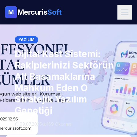
Mercuris
Soft
M
YAZILIM
Dijital Kast Sistemi:
Rakiplerinizi Sektörün
Alt Basamaklarına
Mahkum Eden O
Stratejik Yazılım
Genetiği
09.07.2025
169 Okunma