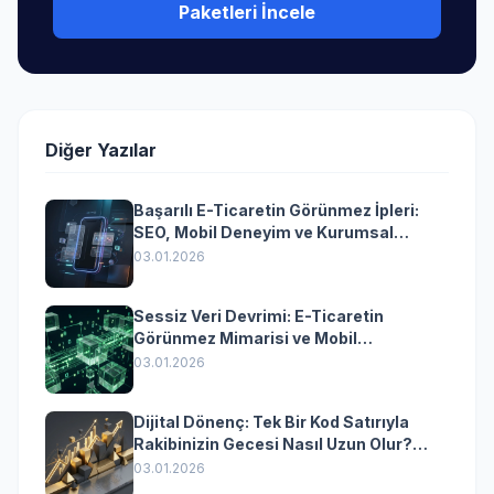
Paketleri İncele
Diğer Yazılar
Başarılı E-Ticaretin Görünmez İpleri:
SEO, Mobil Deneyim ve Kurumsal
Yazılımın Kazandıran Senkronizasyonu
03.01.2026
Sessiz Veri Devrimi: E-Ticaretin
Görünmez Mimarisi ve Mobil
Dönüşümün Kurumsal Anahtarı
03.01.2026
Dijital Dönenç: Tek Bir Kod Satırıyla
Rakibinizin Gecesi Nasıl Uzun Olur?
(Kurumsal Yazılımın Güçlü Rolü)
03.01.2026