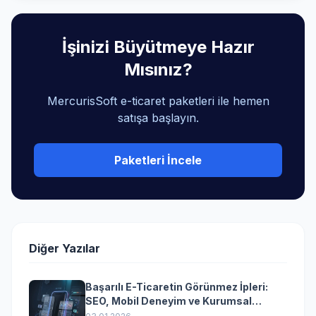
İşinizi Büyütmeye Hazır
Mısınız?
MercurisSoft e-ticaret paketleri ile hemen
satışa başlayın.
Paketleri İncele
Diğer Yazılar
Başarılı E-Ticaretin Görünmez İpleri:
SEO, Mobil Deneyim ve Kurumsal
Yazılımın Kazandıran Senkronizasyonu