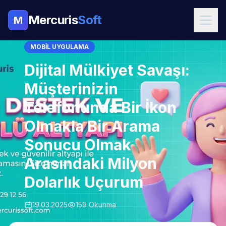
Mercuris
Soft
M
MOBIL UYGULAMA
Dijital Mülkiyet Savaşı:
Müşterinizin
Telefonunda Bir İkon
Olmakla Bir Arama
Sonucu Olmak
Arasındaki Milyon
Dolarlık Uçurum
19.03.2025
159 Okunma