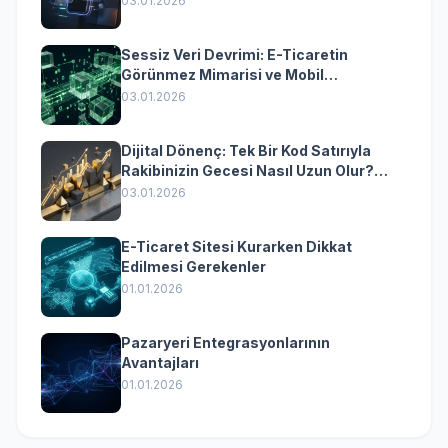
03.01.2026
Sessiz Veri Devrimi: E-Ticaretin
Görünmez Mimarisi ve Mobil
Dönüşümün Kurumsal Anahtarı
03.01.2026
Dijital Dönenç: Tek Bir Kod Satırıyla
Rakibinizin Gecesi Nasıl Uzun Olur?
(Kurumsal Yazılımın Güçlü Rolü)
03.01.2026
E-Ticaret Sitesi Kurarken Dikkat
Edilmesi Gerekenler
01.01.2026
Pazaryeri Entegrasyonlarının
Avantajları
01.01.2026