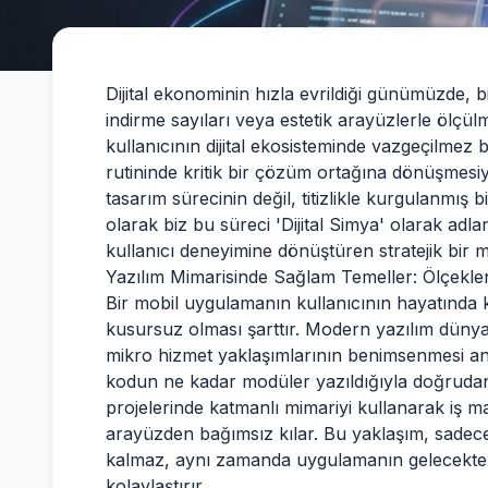
Dijital ekonominin hızla evrildiği günümüzde, 
indirme sayıları veya estetik arayüzlerle ölç
kullanıcının dijital ekosisteminde vazgeçilmez 
rutininde kritik bir çözüm ortağına dönüşmesiy
tasarım sürecinin değil, titizlikle kurgulanmış
olarak biz bu süreci 'Dijital Simya' olarak adl
kullanıcı deneyimine dönüştüren stratejik bir m
Yazılım Mimarisinde Sağlam Temeller: Ölçeklene
Bir mobil uygulamanın kullanıcının hayatında kal
kusursuz olması şarttır. Modern yazılım dünya
mikro hizmet yaklaşımlarının benimsenmesi an
kodun ne kadar modüler yazıldığıyla doğrudan il
projelerinde katmanlı mimariyi kullanarak iş m
arayüzden bağımsız kılar. Bu yaklaşım, sadece
kalmaz, aynı zamanda uygulamanın gelecektek
kolaylaştırır.