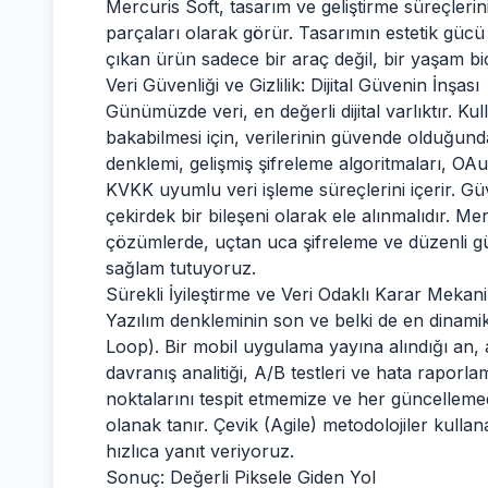
Mercuris Soft, tasarım ve geliştirme süreçlerin
parçaları olarak görür. Tasarımın estetik gücü il
çıkan ürün sadece bir araç değil, bir yaşam biçi
Veri Güvenliği ve Gizlilik: Dijital Güvenin İnşası
Günümüzde veri, en değerli dijital varlıktır. Ku
bakabilmesi için, verilerinin güvende olduğun
denklemi, gelişmiş şifreleme algoritmaları, OAu
KVKK uyumlu veri işleme süreçlerini içerir. Güv
çekirdek bir bileşeni olarak ele alınmalıdır. Me
çözümlerde, uçtan uca şifreleme ve düzenli güv
sağlam tutuyoruz.
Sürekli İyileştirme ve Veri Odaklı Karar Mekan
Yazılım denkleminin son ve belki de en dinami
Loop). Bir mobil uygulama yayına alındığı an, a
davranış analitiği, A/B testleri ve hata raporl
noktalarını tespit etmemize ve her güncell
olanak tanır. Çevik (Agile) metodolojiler kullan
hızlıca yanıt veriyoruz.
Sonuç: Değerli Piksele Giden Yol