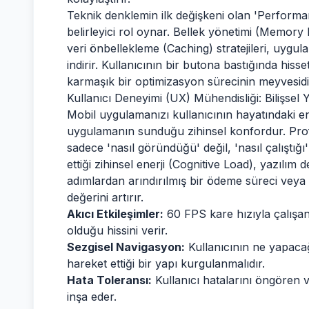
Teknik denklemin ilk değişkeni olan 'Performan
belirleyici rol oynar. Bellek yönetimi (Memo
veri önbellekleme (Caching) stratejileri, uygula
indirir. Kullanıcının bir butona bastığında hisse
karmaşık bir optimizasyon sürecinin meyvesidi
Kullanıcı Deneyimi (UX) Mühendisliği: Bilişsel
Mobil uygulamanızı kullanıcının hayatındaki en
uygulamanın sunduğu zihinsel konfordur. Prof
sadece 'nasıl göründüğü' değil, 'nasıl çalıştığı' 
ettiği zihinsel enerji (Cognitive Load), yazılı
adımlardan arındırılmış bir ödeme süreci veya t
değerini artırır.
Akıcı Etkileşimler:
60 FPS kare hızıyla çalışan
olduğu hissini verir.
Sezgisel Navigasyon:
Kullanıcının ne yapaca
hareket ettiği bir yapı kurgulanmalıdır.
Hata Toleransı:
Kullanıcı hatalarını öngören 
inşa eder.