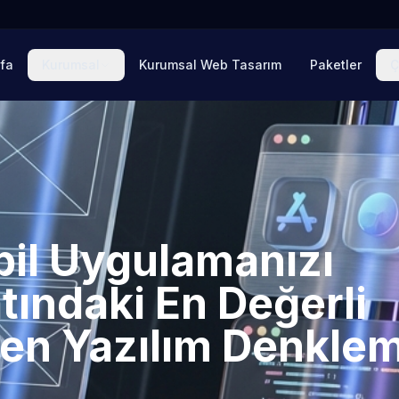
fa
Kurumsal
Kurumsal Web Tasarım
Paketler
Ç
bil Uygulamanızı
tındaki En Değerli
en Yazılım Denklem