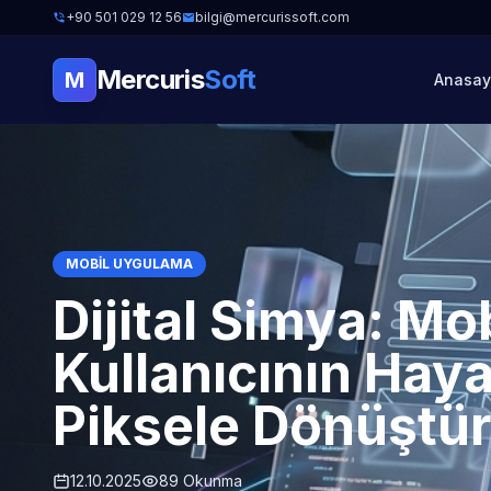
+90 501 029 12 56
bilgi@mercurissoft.com
Mercuris
Soft
M
Anasay
MOBIL UYGULAMA
Dijital Simya: Mo
Kullanıcının Haya
Piksele Dönüştür
12.10.2025
89 Okunma