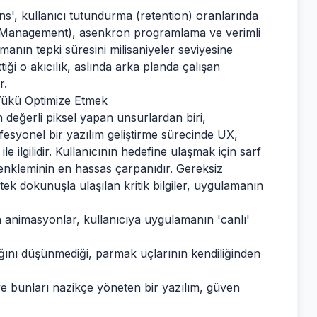
s', kullanıcı tutundurma (retention) oranlarında
ry Management), asenkron programlama ve verimli
manın tepki süresini milisaniyeler seviyesine
ttiği o akıcılık, aslında arka planda çalışan
r.
 Yükü Optimize Etmek
 değerli piksel yapan unsurlardan biri,
esyonel bir yazılım geliştirme sürecinde UX,
ile ilgilidir. Kullanıcının hedefine ulaşmak için sarf
m denkleminin en hassas çarpanıdır. Gereksiz
ek dokunuşla ulaşılan kritik bilgiler, uygulamanın
 animasyonlar, kullanıcıya uygulamanın 'canlı'
ğını düşünmediği, parmak uçlarının kendiliğinden
ve bunları nazikçe yöneten bir yazılım, güven