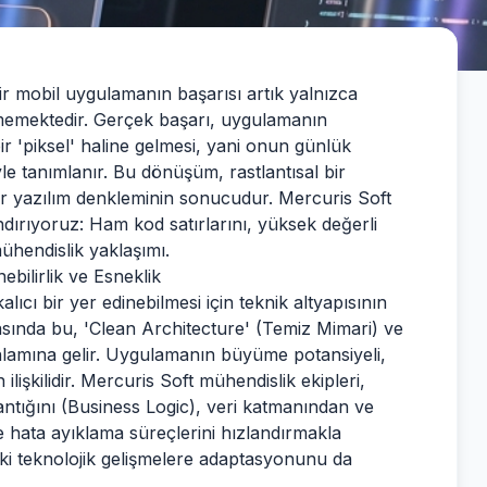
bir mobil uygulamanın başarısı artık yalnızca
ülmemektedir. Gerçek başarı, uygulamanın
bir 'piksel' haline gelmesi, yani onun günlük
le tanımlanır. Bu dönüşüm, rastlantısal bir
 bir yazılım denkleminin sonucudur. Mercuris Soft
andırıyoruz: Ham kod satırlarını, yüksek değerli
ühendislik yaklaşımı.
bilirlik ve Esneklik
ıcı bir yer edinebilmesi için teknik altyapısının
sında bu, 'Clean Architecture' (Temiz Mimari) ve
lamına gelir. Uygulamanın büyüme potansiyeli,
işkilidir. Mercuris Soft mühendislik ekipleri,
antığını (Business Logic), veri katmanından ve
 hata ayıklama süreçlerini hızlandırmakla
i teknolojik gelişmelere adaptasyonunu da