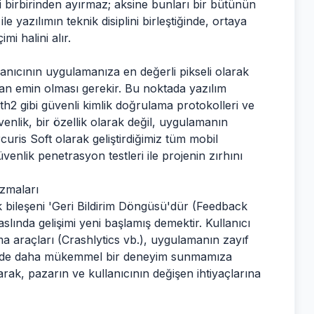
i birbirinden ayırmaz; aksine bunları bir bütünün
e yazılımın teknik disiplini birleştiğinde, ortaya
mi halini alır.
llanıcının uygulamanıza en değerli pikseli olarak
dan emin olması gerekir. Bu noktada yazılım
th2 gibi güvenli kimlik doğrulama protokolleri ve
enlik, bir özellik olarak değil, uygulamanın
rcuris Soft olarak geliştirdiğimiz tüm mobil
enlik penetrasyon testleri ile projenin zırhını
izmaları
k bileşeni 'Geri Bildirim Döngüsü'dür (Feedback
slında gelişimi yeni başlamış demektir. Kullanıcı
ama araçları (Crashlytics vb.), uygulamanın zayıf
emede daha mükemmel bir deneyim sunmamıza
arak, pazarın ve kullanıcının değişen ihtiyaçlarına