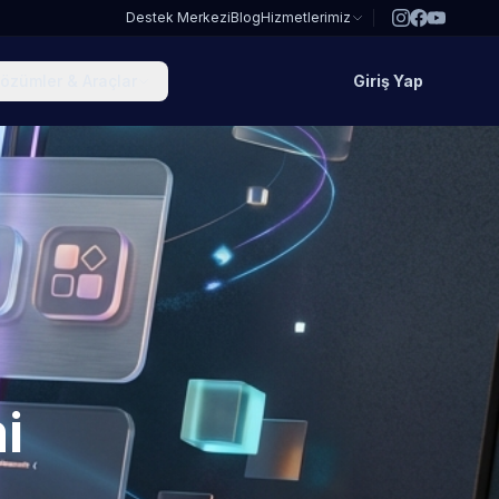
Destek Merkezi
Blog
Hizmetlerimiz
özümler & Araçlar
Giriş Yap
i