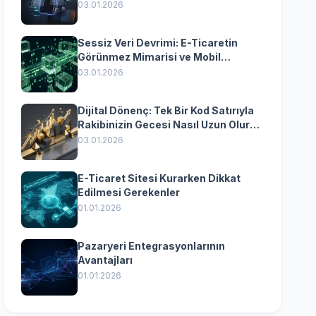
Yazılımın Kazandıran
03.01.2026
Senkronizasyonu
Sessiz Veri Devrimi: E-Ticaretin
Görünmez Mimarisi ve Mobil
Dönüşümün Kurumsal Anahtarı
03.01.2026
Dijital Dönenç: Tek Bir Kod Satırıyla
Rakibinizin Gecesi Nasıl Uzun Olur?
(Kurumsal Yazılımın Güçlü Rolü)
03.01.2026
E-Ticaret Sitesi Kurarken Dikkat
Edilmesi Gerekenler
01.01.2026
Pazaryeri Entegrasyonlarının
Avantajları
01.01.2026