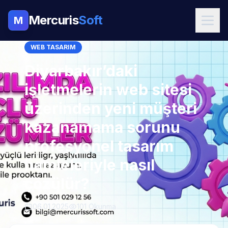
Mercuris
Soft
M
WEB TASARIM
Diyarbakır’daki
işletmelerin web sitesi
üzerinden yeni müşteri
kazanamama sorunu
profesyonel tasarım
hamleleriyle nasıl
çözülür?
06.01.2025
101 Okunma