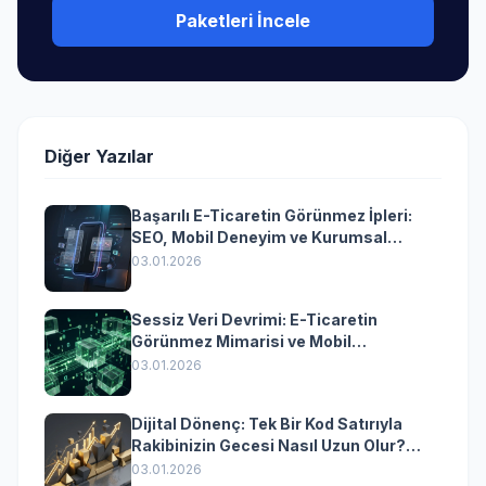
Paketleri İncele
Diğer Yazılar
Başarılı E-Ticaretin Görünmez İpleri:
SEO, Mobil Deneyim ve Kurumsal
Yazılımın Kazandıran Senkronizasyonu
03.01.2026
Sessiz Veri Devrimi: E-Ticaretin
Görünmez Mimarisi ve Mobil
Dönüşümün Kurumsal Anahtarı
03.01.2026
Dijital Dönenç: Tek Bir Kod Satırıyla
Rakibinizin Gecesi Nasıl Uzun Olur?
(Kurumsal Yazılımın Güçlü Rolü)
03.01.2026