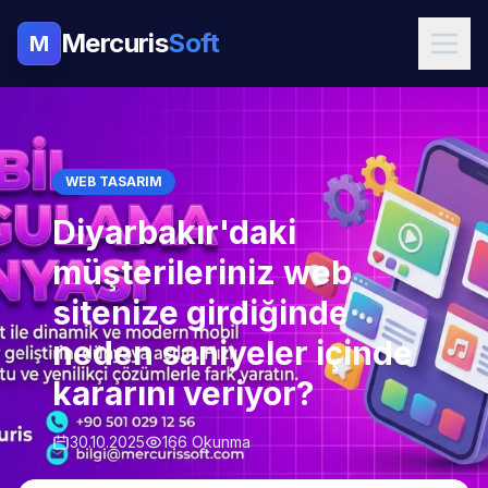
Mercuris
Soft
M
WEB TASARIM
Diyarbakır'daki
müşterileriniz web
sitenize girdiğinde
neden saniyeler içinde
kararını veriyor?
30.10.2025
166 Okunma