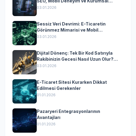
SEO, Mobil Deneyim ve Kurumsal
Yazılımın Kazandıran Senkronizasyonu
03.01.2026
Sessiz Veri Devrimi: E-Ticaretin
Görünmez Mimarisi ve Mobil
Dönüşümün Kurumsal Anahtarı
03.01.2026
Dijital Dönenç: Tek Bir Kod Satırıyla
Rakibinizin Gecesi Nasıl Uzun Olur?
(Kurumsal Yazılımın Güçlü Rolü)
03.01.2026
E-Ticaret Sitesi Kurarken Dikkat
Edilmesi Gerekenler
01.01.2026
Pazaryeri Entegrasyonlarının
Avantajları
01.01.2026