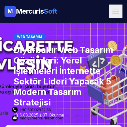
Mercuris
Soft
M
WEB TASARIM
Diyarbakır Web Tasarım
Çözümleri: Yerel
İşletmeleri İnternette
Sektör Lideri Yapacak 5
Modern Tasarım
Stratejisi
16.08.2025
37 Okunma