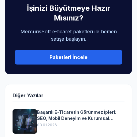
İşinizi Büyütmeye Hazır
Mısınız?
MercurisSoft e-ticaret paketleri ile hemen
satışa başlayın.
Paketleri İncele
Diğer Yazılar
Başarılı E-Ticaretin Görünmez İpleri:
SEO, Mobil Deneyim ve Kurumsal
Yazılımın Kazandıran Senkronizasyonu
03.01.2026