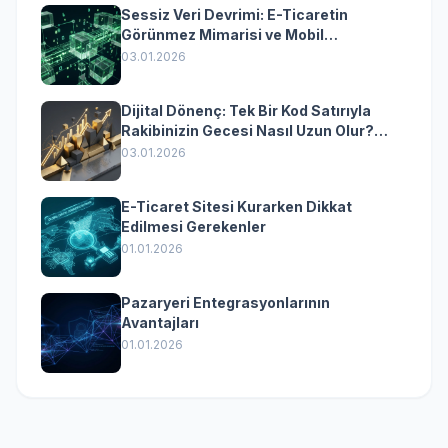
Sessiz Veri Devrimi: E-Ticaretin
Görünmez Mimarisi ve Mobil
Dönüşümün Kurumsal Anahtarı
03.01.2026
Dijital Dönenç: Tek Bir Kod Satırıyla
Rakibinizin Gecesi Nasıl Uzun Olur?
(Kurumsal Yazılımın Güçlü Rolü)
03.01.2026
E-Ticaret Sitesi Kurarken Dikkat
Edilmesi Gerekenler
01.01.2026
Pazaryeri Entegrasyonlarının
Avantajları
01.01.2026