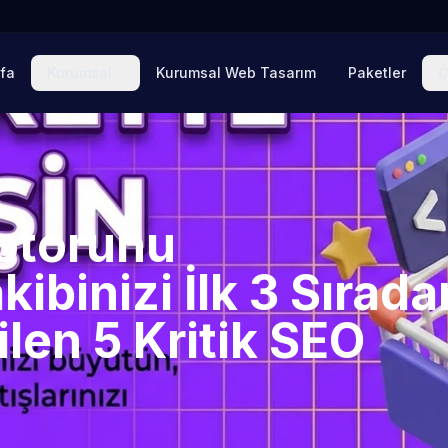
fa
Kurumsal
Kurumsal Web Tasarım
Paketler
Ç
otorunu
kibinizi İlk 3 Sırada
len 5 Kritik SEO