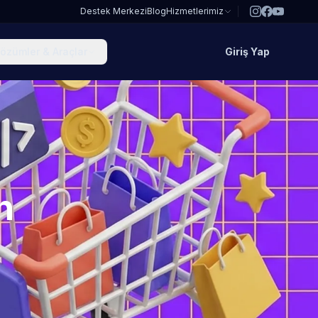
Destek Merkezi
Blog
Hizmetlerimiz
özümler & Araçlar
Giriş Yap
n