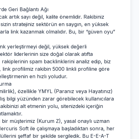
de Geri Bağlantı Ağı
k artık sayı değil, kalite önemlidir. Rakibiniz
n, sizin stratejiniz sektörün en saygın, en yüksek
arla link kazanmak olmalıdır. Bu, bir “güven oyu”
k yerleştirmeyi değil, yüksek değerli
ektör liderlerinin size doğal olarak atıfta
rakiplerinin spam backlinklerini analiz edip, biz
 link profilimiz rakibin 5000 linkli profiline göre
lleştirmenin en hızlı yoludur.
turma
lirlik), özellikle YMYL (Paranız veya Hayatınız)
nlış bilgi yüzünden zarar görebilecek kullanıcılara
ibinizi alt etmenin yolu, sitenizdeki içeriğin
tlamaktır.
ki bir müşterimiz (Kurum Z), yasal onaylı uzman
rcuris Soft ile çalışmaya başladıktan sonra, her
llerini şeffaf bir şekilde sergiledik. Bu E-E-A-T