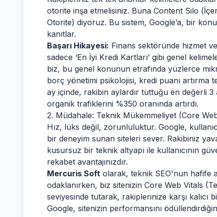
otorite inşa etmelisiniz. Buna Content Silo (İç
Otorite) diyoruz. Bu sistem, Google’a, bir k
kanıtlar.
Başarı Hikayesi:
Finans sektöründe hizmet ver
sadece ‘En İyi Kredi Kartları’ gibi genel kelim
biz, bu genel konunun etrafında yüzlerce mi
borç yönetimi psikolojisi, kredi puanı artırma 
ay içinde, rakibin aylardır tuttuğu en değerli 
organik trafiklerini %350 oranında artırdı.
2. Müdahale: Teknik Mükemmeliyet (Core Web 
Hız, lüks değil, zorunluluktur. Google, kulla
bir deneyim sunan siteleri sever. Rakibiniz yavaş
kusursuz bir teknik altyapı ile kullanıcının gü
rekabet avantajınızdır.
Mercuris Soft
olarak, teknik SEO'nun hafife al
odaklanırken, biz sitenizin Core Web Vitals (Te
seviyesinde tutarak, rakiplerinize karşı kalıcı b
Google, sitenizin performansını ödüllendirdiği