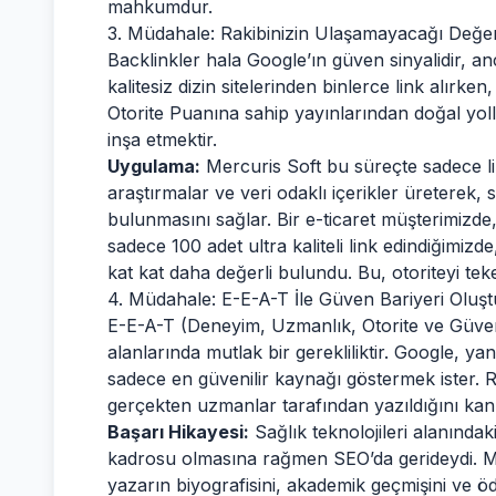
mahkumdur.
3. Müdahale: Rakibinizin Ulaşamayacağı Değer
Backlinkler hala Google’ın güven sinyalidir, anca
kalitesiz dizin sitelerinden binlerce link alırke
Otorite Puanına sahip yayınlarından doğal yoll
inşa etmektir.
Uygulama:
Mercuris Soft bu süreçte sadece lin
araştırmalar ve veri odaklı içerikler üreterek, s
bulunmasını sağlar. Bir e-ticaret müşterimizde, 
sadece 100 adet ultra kaliteli link edindiğimizde,
kat kat daha değerli bulundu. Bu, otoriteyi teke
4. Müdahale: E-E-A-T İle Güven Bariyeri Oluş
E-E-A-T (Deneyim, Uzmanlık, Otorite ve Güveni
alanlarında mutlak bir gerekliliktir. Google, ya
sadece en güvenilir kaynağı göstermek ister. Rak
gerçekten uzmanlar tarafından yazıldığını kanı
Başarı Hikayesi:
Sağlık teknolojileri alanında
kadrosu olmasına rağmen SEO’da gerideydi. Me
yazarın biyografisini, akademik geçmişini ve ödü