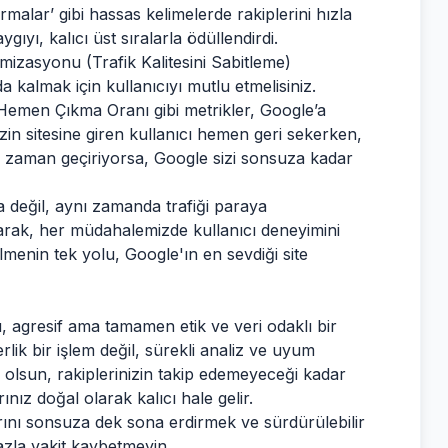
rmalar’ gibi hassas kelimelerde rakiplerini hızla
ıyı, kalıcı üst sıralarla ödüllendirdi.
mizasyonu (Trafik Kalitesini Sabitleme)
 kalmak için kullanıcıyı mutlu etmelisiniz.
Hemen Çıkma Oranı gibi metrikler, Google’a
nizin sitesine giren kullanıcı hemen geri sekerken,
ede zaman geçiriyorsa, Google sizi sonsuza kadar
 değil, aynı zamanda trafiği paraya
rak, her müdahalemizde kullanıcı deneyimini
ilmenin tek yolu, Google'ın en sevdiği site
 agresif ama tamamen etik ve veri odaklı bir
erlik bir işlem değil, sürekli analiz ve uyum
a olsun, rakiplerinizin takip edemeyeceği kadar
ınız doğal olarak kalıcı hale gelir.
arını sonsuza dek sona erdirmek ve sürdürülebilir
fazla vakit kaybetmeyin.