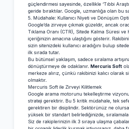
güçlendirmesi sayesinde, özellikle ‘Tıbbi Araştı
geride bıraktılar. Google, uzmanlığa olan bu sayg
5. Müdahale: Kullanıcı Niyeti ve Dönüşüm Opti
Google’da zirveye çıkmak güzeldir, ancak orada
Tıklama Oranı (CTR), Sitede Kalma Süresi ve 
içeriğinizin amacına ulaştığını gösterir. Rakibi
sizin sitenizdeki kullanıcı aradığını bulup sit
ilk sırada tutar.
Bu bütünsel yaklaşım, sadece sıralama artışına
dönüştürmeye de odaklanır.
Mercuris Soft
ola
merkeze alırız, çünkü rakibinizi kalıcı olarak s
olmaktır.
Mercuris Soft ile Zirveyi Kilitlemek
Google arama motorunu tekelleştirme vizyonu,
strateji gerektirir. Bu 5 kritik müdahale, tek sef
gerektiren bir disiplindir. Sektörünüz ne olurs
yüksek bir standart belirlediğinizde, sıralamalar
Siz de rakiplerinizin ilk 3 sıraya ulaşma çabal
bir organik liderlik kurmak istiyorsanız, daha 