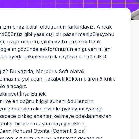
ızın biraz iddialı olduğunun farkındayız. Ancak
ündüğünüz gibi yasa dışı bir pazar manipülasyonu
ağı, uzun ömürlü, yıkılmaz bir organik trafik
oogle'ın gözünde sektörünüzün en güvenilir, en
u sayede rakiplerinizi ilk sayfadan, hatta ilk 3
ağız? Bu yazıda, Mercuris Soft olarak
olmasına yol açan, rekabeti kökten bitiren 5 kritik
le alacağız.
akimiyet İnşa Etmek
ni ve en doğru bilgiyi sunanı ödüllendirir.
, aynı zamanda rakibinizin kopyalayamayacağı
u, sadece birkaç anahtar kelimeye odaklanmaktan
riter bir alan oluşturmayı gerektirir.
erin Konusal Otorite (Content Silos)
anırken, siz tüm konuyu kapsayan devasa bir