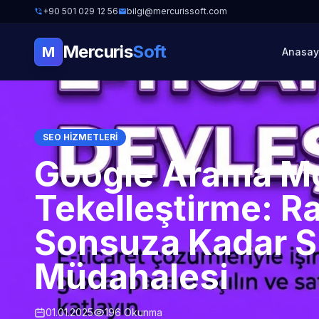
+90 501 029 12 56
bilgi@mercurissoft.com
Mercuris
Soft
M
Anasay
SEO HIZMETLERI
Google Arama M
Tekelleştirme: Ra
Sonsuza Kadar Si
Müdahalesi
01.01.2025
196 Okunma