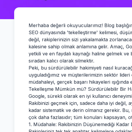
Merhaba değerli okuyucularımız! Blog başlığım
SEO dünyasında 'tekelleştirme' kelimesi, düş
değil, rakiplerinizin sizi yakalamakta zorlanac
kalesine sahip olmak anlamına gelir. Amaç, G
yetkili ve en faydalı kaynağı haline gelmek ve b
sıradan kalıcı olarak silmektir.
Peki, bu sürdürülebilir hakimiyeti nasıl kurac
uyguladığımız ve müşterilerimizin sektör lideri 
müdahaleyi, gerçek başarı hikayeleri ışığında e
Tekelleşme Mümkün mü? Sürdürülebilir Bir H
Google, sürekli olarak en iyi kullanıcı deneyimi
Rakibinizi geçmek için, sadece daha iyi değil
kadar sistematik ve derin olmanız gerekir. B
çok daha fazlasıdır; tüm konuları kapsayan, oto
1. Müdahale: Rakibinizin Düşünemediği Kadar D
Rakipleriniz tek tek anahtar kelimelere odakl