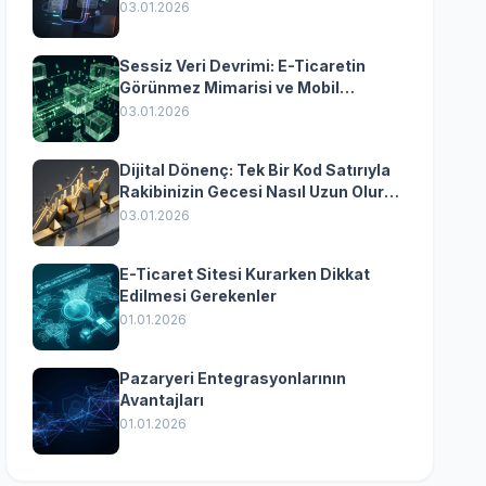
Yazılımın Kazandıran
03.01.2026
Senkronizasyonu
Sessiz Veri Devrimi: E-Ticaretin
Görünmez Mimarisi ve Mobil
Dönüşümün Kurumsal Anahtarı
03.01.2026
Dijital Dönenç: Tek Bir Kod Satırıyla
Rakibinizin Gecesi Nasıl Uzun Olur?
(Kurumsal Yazılımın Güçlü Rolü)
03.01.2026
E-Ticaret Sitesi Kurarken Dikkat
Edilmesi Gerekenler
01.01.2026
Pazaryeri Entegrasyonlarının
Avantajları
01.01.2026