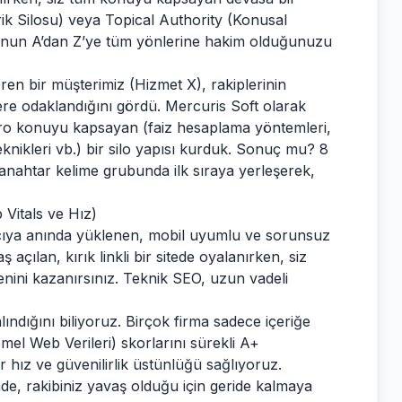
erik Silosu) veya Topical Authority (Konusal
onunun A’dan Z’ye tüm yönlerine hakim olduğunuzu
en bir müşterimiz (Hizmet X), rakiplerinin
elere odaklandığını gördü. Mercuris Soft olarak
kro konuyu kapsayan (faiz hesaplama yöntemleri,
teknikleri vb.) bir silo yapısı kurduk. Sonuç mu? 8
3 anahtar kelime grubunda ilk sıraya yerleşerek,
Vitals ve Hız)
nıcıya anında yüklenen, mobil uyumlu ve sorunsuz
 açılan, kırık linkli bir sitede oyalanırken, siz
venini kazanırsınız. Teknik SEO, uzun vadeli
ındığını biliyoruz. Birçok firma sadece içeriğe
mel Web Verileri) skorlarını sürekli A+
ir hız ve güvenilirlik üstünlüğü sağlıyoruz.
nde, rakibiniz yavaş olduğu için geride kalmaya