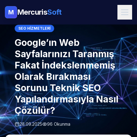
Mercuris
Soft
M
SEO HIZMETLERI
Google’ın Web
Sayfalarınızı Taranmış
Fakat İndekslenmemiş
Olarak Bırakması
Sorunu Teknik SEO
Yapılandırmasıyla Nasıl
Çözülür?
28.09.2025
96 Okunma