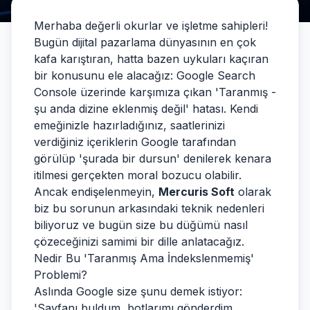
Merhaba değerli okurlar ve işletme sahipleri!
Bugün dijital pazarlama dünyasının en çok
kafa karıştıran, hatta bazen uykuları kaçıran
bir konusunu ele alacağız: Google Search
Console üzerinde karşımıza çıkan 'Taranmış -
şu anda dizine eklenmiş değil' hatası. Kendi
emeğinizle hazırladığınız, saatlerinizi
verdiğiniz içeriklerin Google tarafından
görülüp 'şurada bir dursun' denilerek kenara
itilmesi gerçekten moral bozucu olabilir.
Ancak endişelenmeyin,
Mercuris Soft
olarak
biz bu sorunun arkasındaki teknik nedenleri
biliyoruz ve bugün size bu düğümü nasıl
çözeceğinizi samimi bir dille anlatacağız.
Nedir Bu 'Taranmış Ama İndekslenmemiş'
Problemi?
Aslında Google size şunu demek istiyor:
'Sayfanı buldum, botlarımı gönderdim,