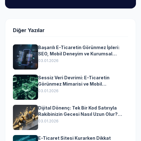
Diğer Yazılar
Başarılı E-Ticaretin Görünmez İpleri:
SEO, Mobil Deneyim ve Kurumsal
Yazılımın Kazandıran Senkronizasyonu
03.01.2026
Sessiz Veri Devrimi: E-Ticaretin
Görünmez Mimarisi ve Mobil
Dönüşümün Kurumsal Anahtarı
03.01.2026
Dijital Dönenç: Tek Bir Kod Satırıyla
Rakibinizin Gecesi Nasıl Uzun Olur?
(Kurumsal Yazılımın Güçlü Rolü)
03.01.2026
E-Ticaret Sitesi Kurarken Dikkat