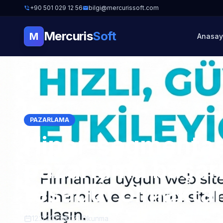
+90 501 029 12 56
bilgi@mercurissoft.com
Mercuris
Soft
M
Anasay
PAZARLAMA
Hiper-segmentasy
pazarlama başarı
tesadüf olmaktan
12.11.2025
171 Okunma