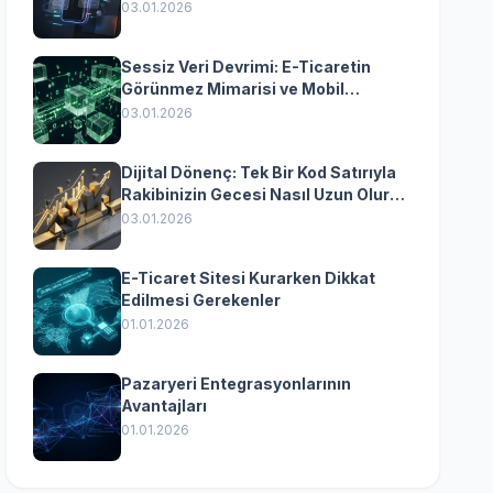
Yazılımın Kazandıran
03.01.2026
Senkronizasyonu
Sessiz Veri Devrimi: E-Ticaretin
Görünmez Mimarisi ve Mobil
Dönüşümün Kurumsal Anahtarı
03.01.2026
Dijital Dönenç: Tek Bir Kod Satırıyla
Rakibinizin Gecesi Nasıl Uzun Olur?
(Kurumsal Yazılımın Güçlü Rolü)
03.01.2026
E-Ticaret Sitesi Kurarken Dikkat
Edilmesi Gerekenler
01.01.2026
Pazaryeri Entegrasyonlarının
Avantajları
01.01.2026