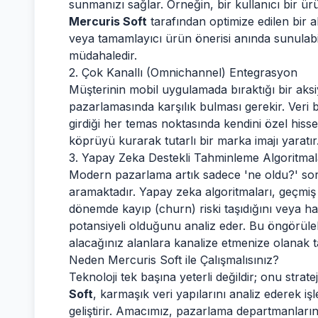
sunmanızı sağlar. Örneğin, bir kullanıcı bir ür
Mercuris Soft
tarafından optimize edilen bir al
veya tamamlayıcı ürün önerisi anında sunulabilir
müdahaledir.
2. Çok Kanallı (Omnichannel) Entegrasyon
Müşterinin mobil uygulamada bıraktığı bir ak
pazarlamasında karşılık bulması gerekir. Veri
girdiği her temas noktasında kendini özel his
köprüyü kurarak tutarlı bir marka imajı yaratır
3. Yapay Zeka Destekli Tahminleme Algoritmal
Modern pazarlama artık sadece 'ne oldu?' sor
aramaktadır. Yapay zeka algoritmaları, geçmiş
dönemde kayıp (churn) riski taşıdığını veya 
potansiyeli olduğunu analiz eder. Bu öngörüleb
alacağınız alanlara kanalize etmenize olanak t
Neden Mercuris Soft ile Çalışmalısınız?
Teknoloji tek başına yeterli değildir; onu strate
Soft
, karmaşık veri yapılarını analiz ederek 
geliştirir. Amacımız, pazarlama departmanların