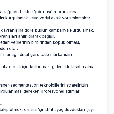
ına rağmen beklediği dönüşüm oranlarına
lış kurgulamak veya veriyi eksik yorumlamaktır.
i davranışına göre bugün kampanya kurgulamak,
vranışları anlık olarak değişir.
leri verilerinin birbirinden kopuk olması,
den olur.
 mantığı, dijital gürültüde markanızın
aliz etmek için kullanmak, gelecekteki satın alma
hiper-segmentasyon teknolojilerini stratejinizin
uygulanması gereken profesyonel adımlar
z
k takip etmek, onlara 'şimdi' ihtiyaç duydukları şeyi