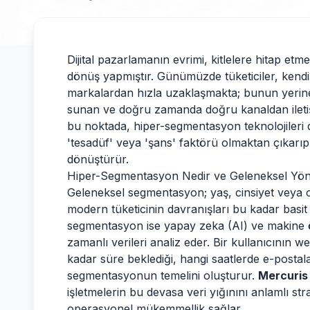
Dijital pazarlamanın evrimi, kitlelere hitap et
dönüş yapmıştır. Günümüzde tüketiciler, kendile
markalardan hızla uzaklaşmakta; bunun yerine
sunan ve doğru zamanda doğru kanaldan iletiş
bu noktada, hiper-segmentasyon teknolojileri 
'tesadüf' veya 'şans' faktörü olmaktan çıkarıp 
dönüştürür.
Hiper-Segmentasyon Nedir ve Geleneksel Yönt
Geleneksel segmentasyon; yaş, cinsiyet veya c
modern tüketicinin davranışları bu kadar basit
segmentasyon ise yapay zeka (AI) ve makine ö
zamanlı verileri analiz eder. Bir kullanıcının w
kadar süre beklediği, hangi saatlerde e-postaları
segmentasyonun temelini oluşturur.
Mercuris
işletmelerin bu devasa veri yığınını anlamlı st
operasyonel mükemmellik sağlar.