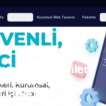
fa
Kurumsal
Kurumsal Web Tasarım
Paketler
Ç
on teknolojileri
nızı neden bir
 çıkarır?