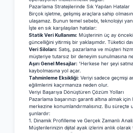
Pazarlama Stratejilerinde Sık Yapılan Hatalar
Birçok işletme, gelişmiş araçlara sahip olmas
ulaşamaz. Bunun temel sebebi, teknolojiyi yan
İşte en sık karşılaşılan hatalar:
Statik Veri Kullanımı:
Müşterinin üç ay öncek
güncelliğini yitirmiş bir yaklaşımdır. Tüketici da
Veri Siloları:
Satış, pazarlama ve müşteri hizmet
müşteriye tutarsız bir deneyim sunulmasına ne
Aşırı Genel Mesajlar:
'Herkese her şeyi satma'
kaybolmasına yol açar.
Tahminleme Eksikliği:
Veriyi sadece geçmişi an
eğilimlerini kaçırmanıza neden olur.
Veriyi Başarıya Dönüştüren Çözüm Yolları
Pazarlama başarınızı garanti altına almak için 
merkezine konumlandırmalısınız. Bu süreçte 
şunlardır:
1. Dinamik Profilleme ve Gerçek Zamanlı Anali
Müşterilerinizin dijital ayak izlerini anlık olara