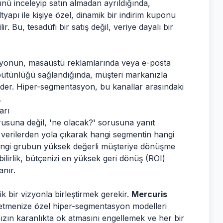
ünü inceleyip satın almadan ayrıldığında,
tyapı ile kişiye özel, dinamik bir indirim kuponu
. Bu, tesadüfi bir satış değil, veriye dayalı bir
siyonun, masaüstü reklamlarında veya e-posta
 bütünlüğü sağlandığında, müşteri markanızla
seder. Hiper-segmentasyon, bu kanallar arasındaki
.
arı
usuna değil, 'ne olacak?' sorusuna yanıt
 verilerden yola çıkarak hangi segmentin hangi
hangi grubun yüksek değerli müşteriye dönüşme
ilirlik, bütçenizi en yüksek geri dönüş (ROI)
anır.
jik bir vizyonla birleştirmek gerekir.
Mercuris
işletmenize özel hiper-segmentasyon modelleri
ızın karanlıkta ok atmasını engellemek ve her bir