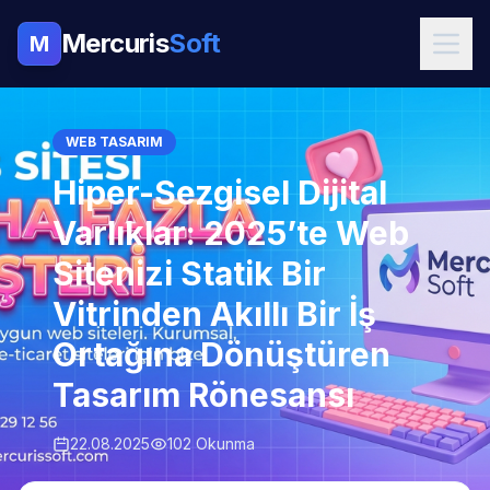
Mercuris
Soft
M
WEB TASARIM
Hiper-Sezgisel Dijital
Varlıklar: 2025’te Web
Sitenizi Statik Bir
Vitrinden Akıllı Bir İş
Ortağına Dönüştüren
Tasarım Rönesansı
22.08.2025
102 Okunma