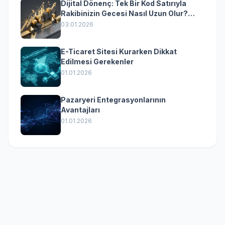
Dijital Dönenç: Tek Bir Kod Satırıyla
Rakibinizin Gecesi Nasıl Uzun Olur?
(Kurumsal Yazılımın Güçlü Rolü)
03.01.2026
E-Ticaret Sitesi Kurarken Dikkat
Edilmesi Gerekenler
01.01.2026
Pazaryeri Entegrasyonlarının
Avantajları
01.01.2026