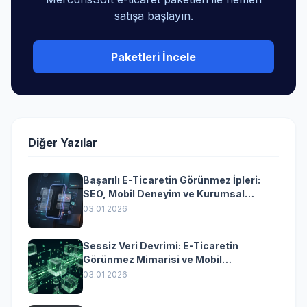
satışa başlayın.
Paketleri İncele
Diğer Yazılar
Başarılı E-Ticaretin Görünmez İpleri:
SEO, Mobil Deneyim ve Kurumsal
Yazılımın Kazandıran Senkronizasyonu
03.01.2026
Sessiz Veri Devrimi: E-Ticaretin
Görünmez Mimarisi ve Mobil
Dönüşümün Kurumsal Anahtarı
03.01.2026