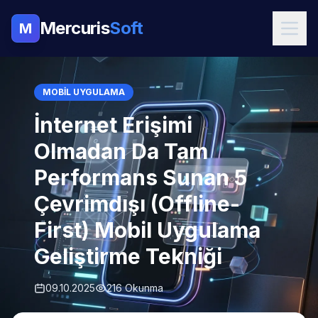
Mercuris
Soft
M
MOBIL UYGULAMA
İnternet Erişimi
Olmadan Da Tam
Performans Sunan 5
Çevrimdışı (Offline-
First) Mobil Uygulama
Geliştirme Tekniği
09.10.2025
216 Okunma