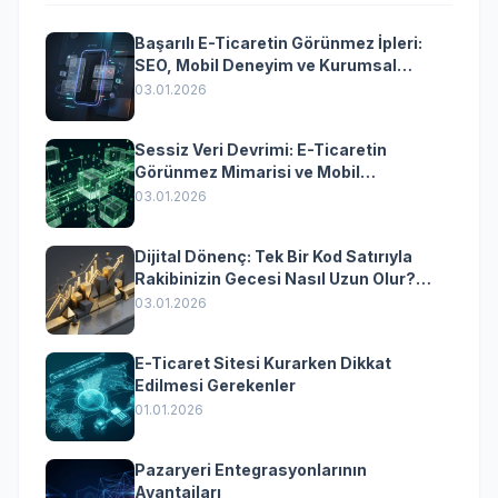
Başarılı E-Ticaretin Görünmez İpleri:
SEO, Mobil Deneyim ve Kurumsal
Yazılımın Kazandıran Senkronizasyonu
03.01.2026
Sessiz Veri Devrimi: E-Ticaretin
Görünmez Mimarisi ve Mobil
Dönüşümün Kurumsal Anahtarı
03.01.2026
Dijital Dönenç: Tek Bir Kod Satırıyla
Rakibinizin Gecesi Nasıl Uzun Olur?
(Kurumsal Yazılımın Güçlü Rolü)
03.01.2026
E-Ticaret Sitesi Kurarken Dikkat
Edilmesi Gerekenler
01.01.2026
Pazaryeri Entegrasyonlarının
Avantajları