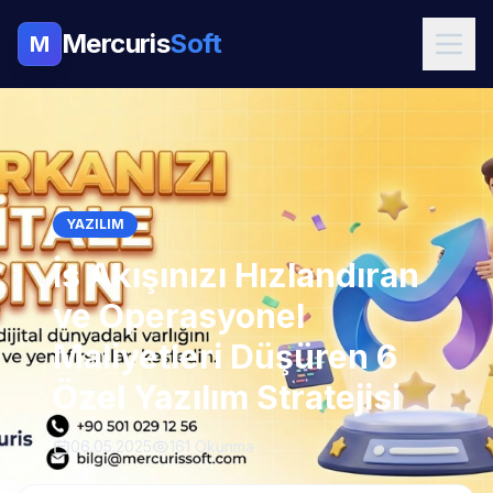
Mercuris
Soft
M
YAZILIM
İş Akışınızı Hızlandıran
ve Operasyonel
Maliyetleri Düşüren 6
Özel Yazılım Stratejisi
06.05.2025
161 Okunma