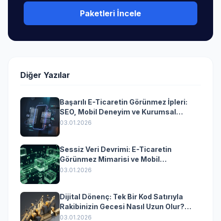
Paketleri İncele
Diğer Yazılar
Başarılı E-Ticaretin Görünmez İpleri:
SEO, Mobil Deneyim ve Kurumsal
Yazılımın Kazandıran Senkronizasyonu
03.01.2026
Sessiz Veri Devrimi: E-Ticaretin
Görünmez Mimarisi ve Mobil
Dönüşümün Kurumsal Anahtarı
03.01.2026
Dijital Dönenç: Tek Bir Kod Satırıyla
Rakibinizin Gecesi Nasıl Uzun Olur?
(Kurumsal Yazılımın Güçlü Rolü)
03.01.2026