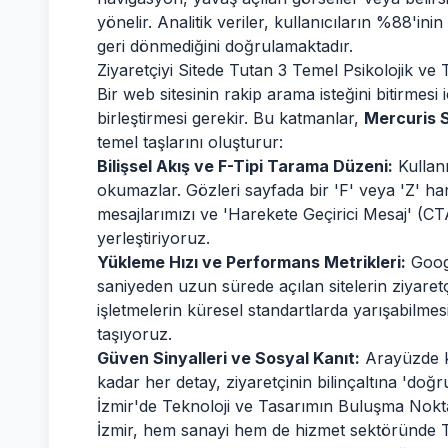
yönelir. Analitik veriler, kullanıcıların %88'ini
geri dönmediğini doğrulamaktadır.
Ziyaretçiyi Sitede Tutan 3 Temel Psikolojik ve
Bir web sitesinin rakip arama isteğini bitirmesi
birleştirmesi gerekir. Bu katmanlar,
Mercuris 
temel taşlarını oluşturur:
Bilişsel Akış ve F-Tipi Tarama Düzeni:
Kullanı
okumazlar. Gözleri sayfada bir 'F' veya 'Z' harfi
mesajlarımızı ve 'Harekete Geçirici Mesaj' (CT
yerleştiriyoruz.
Yükleme Hızı ve Performans Metrikleri:
Googl
saniyeden uzun sürede açılan sitelerin ziyaret
işletmelerin küresel standartlarda yarışabilmes
taşıyoruz.
Güven Sinyalleri ve Sosyal Kanıt:
Arayüzde ku
kadar her detay, ziyaretçinin bilinçaltına 'doğ
İzmir'de Teknoloji ve Tasarımın Buluşma Nokt
İzmir, hem sanayi hem de hizmet sektöründe Tü