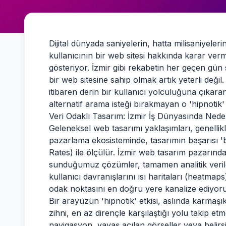
Dijital dünyada saniyelerin, hatta milisaniyeler
kullanıcının bir web sitesi hakkında karar ver
gösteriyor. İzmir gibi rekabetin her geçen gün s
bir web sitesine sahip olmak artık yeterli değil.
itibaren derin bir kullanıcı yolculuğuna çıkara
alternatif arama isteği bırakmayan o 'hipnotik' a
Veri Odaklı Tasarım: İzmir İş Dünyasında Nede
Geleneksel web tasarımı yaklaşımları, genellikl
pazarlama ekosisteminde, tasarımın başarısı 'b
Rates) ile ölçülür. İzmir web tasarım pazarında
sunduğumuz çözümler, tamamen analitik veri
kullanıcı davranışlarını ısı haritaları (heatmaps
odak noktasını en doğru yere kanalize ediyor
Bir arayüzün 'hipnotik' etkisi, aslında karmaşı
zihni, en az dirençle karşılaştığı yolu takip et
navigasyon, yavaş açılan görseller veya belirsi