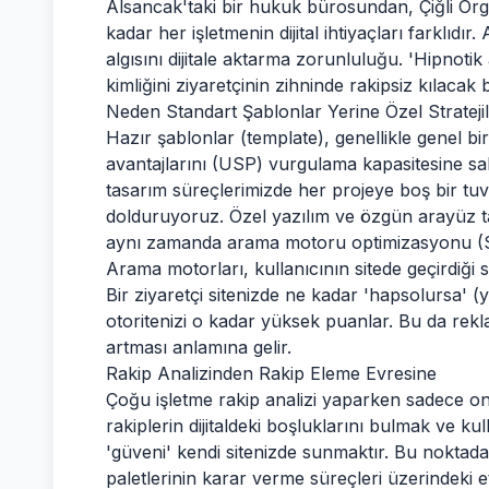
Alsancak'taki bir hukuk bürosundan, Çiğli Orga
kadar her işletmenin dijital ihtiyaçları farklıdı
algısını dijitale aktarma zorunluluğu. 'Hipnot
kimliğini ziyaretçinin zihninde rakipsiz kılacak b
Neden Standart Şablonlar Yerine Özel Strateji
Hazır şablonlar (template), genellikle genel bir 
avantajlarını (USP) vurgulama kapasitesine sah
tasarım süreçlerimizde her projeye boş bir tuva
dolduruyoruz. Özel yazılım ve özgün arayüz t
aynı zamanda arama motoru optimizasyonu (SEO
Arama motorları, kullanıcının sitede geçirdiği sü
Bir ziyaretçi sitenizde ne kadar 'hapsolursa' (ya
otoritenizi o kadar yüksek puanlar. Bu da rekla
artması anlamına gelir.
Rakip Analizinden Rakip Eleme Evresine
Çoğu işletme rakip analizi yaparken sadece onl
rakiplerin dijitaldeki boşluklarını bulmak ve ku
'güveni' kendi sitenizde sunmaktır. Bu noktad
paletlerinin karar verme süreçleri üzerindeki et