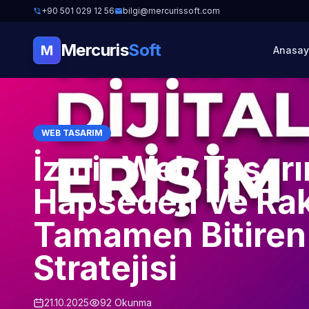
+90 501 029 12 56
bilgi@mercurissoft.com
Mercuris
Soft
M
Anasay
WEB TASARIM
İzmir Web Tasarı
Hapseden Ve Rak
Tamamen Bitiren
Stratejisi
21.10.2025
92 Okunma