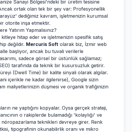
nize Sanayi Bölgesi'ndeki bir üretim tesisine
r. Ancak ortak olan tek bir şey var: Profesyonellik
ik arayüz' dediğimiz kavram, işletmenizin kurumsal
ir otorite inşa etmektir.
lere Yatırım Yapmalısınız?
kitleye hitap eder ve işletmenizin spesifik satış
ip değildir.
Mercuris Soft
olarak biz, İzmir web
lle başlıyor, ancak bu tuvali verilerle
asarımı, sadece görsel bir üstünlük sağlamaz;
) tarafında da teknik bir kusursuzluk getirir.
reyi (Dwell Time) bir kalite sinyali olarak algılar.
ni içerikle ne kadar ilgilenirse), Google sizin
m maliyetlerinizin düşmesi ve organik trafiğinizin
arın ne yaptığını kopyalar. Oysa gerçek strateji,
llanıcının o rakiplerde bulamadığı 'kolaylığı' ve
a nöropazarlama teknikleri devreye girer. Renk
kisi, tipografinin okunabilirlik oranı ve mikro