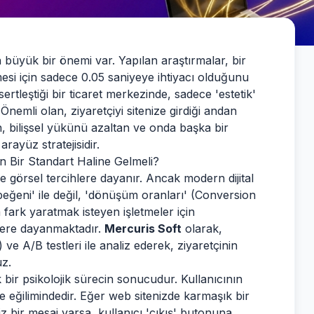
in büyük bir önemi var. Yapılan araştırmalar, bir
mesi için sadece 0.05 saniyeye ihtiyacı olduğunu
ertleştiği bir ticaret merkezinde, sadece 'estetik'
 Önemli olan, ziyaretçiyi sitenize girdiği andan
n, bilişsel yükünü azaltan ve onda başka bir
rayüz stratejisidir.
n Bir Standart Haline Gelmeli?
e görsel tercihlere dayanır. Ancak modern dijital
eğeni' ile değil, 'dönüşüm oranları' (Conversion
 fark yaratmak isteyen işletmeler için
lere dayanmaktadır.
Mercuris Soft
olarak,
) ve A/B testleri ile analiz ederek, ziyaretçinin
uz.
k bir psikolojik sürecin sonucudur. Kullanıcının
me eğilimindedir. Eğer web sitenizde karmaşık bir
z bir mesaj varsa, kullanıcı 'çıkış' butonuna