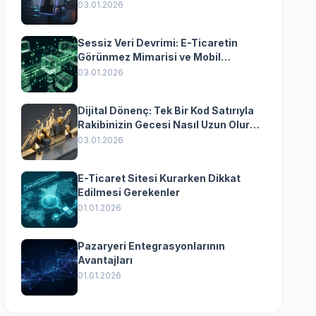
Yazılımın Kazandıran
03.01.2026
Senkronizasyonu
Sessiz Veri Devrimi: E-Ticaretin
Görünmez Mimarisi ve Mobil
Dönüşümün Kurumsal Anahtarı
03.01.2026
Dijital Dönenç: Tek Bir Kod Satırıyla
Rakibinizin Gecesi Nasıl Uzun Olur?
(Kurumsal Yazılımın Güçlü Rolü)
03.01.2026
E-Ticaret Sitesi Kurarken Dikkat
Edilmesi Gerekenler
01.01.2026
Pazaryeri Entegrasyonlarının
Avantajları
01.01.2026