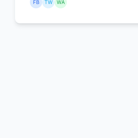
FB
TW
WA