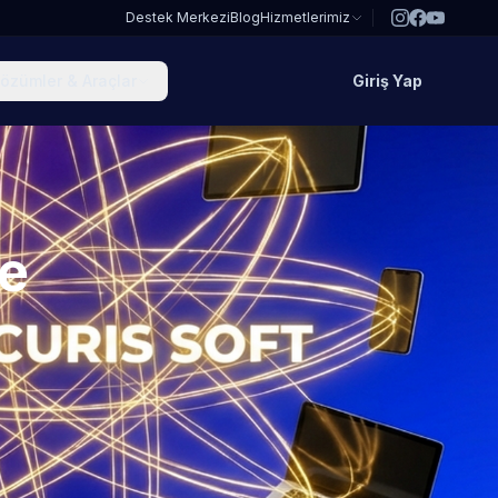
Destek Merkezi
Blog
Hizmetlerimiz
özümler & Araçlar
Giriş Yap
de