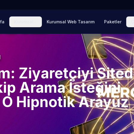
fa
Kurumsal
Kurumsal Web Tasarım
Paketler
Ç
m: Ziyaretçiyi Site
ip Arama İsteğini
 O Hipnotik Arayüz