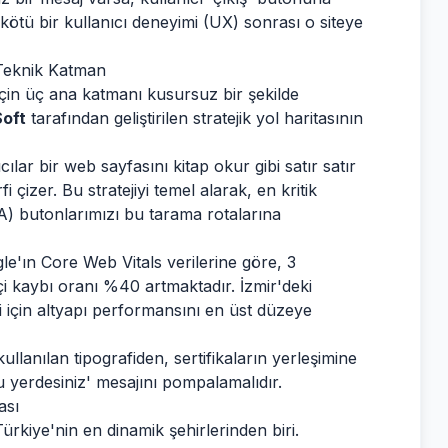
n kötü bir kullanıcı deneyimi (UX) sonrası o siteye
 Teknik Katman
 için üç ana katmanı kusursuz bir şekilde
Soft
tarafından geliştirilen stratejik yol haritasının
cılar bir web sayfasını kitap okur gibi satır satır
 çizer. Bu stratejiyi temel alarak, en kritik
A) butonlarımızı bu tarama rotalarına
e'ın Core Web Vitals verilerine göre, 3
çi kaybı oranı %40 artmaktadır. İzmir'deki
i için altyapı performansını en üst düzeye
llanılan tipografiden, sertifikaların yerleşimine
ru yerdesiniz' mesajını pompalamalıdır.
ası
rkiye'nin en dinamik şehirlerinden biri.