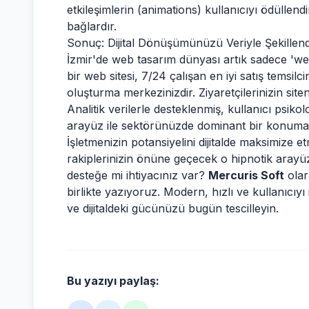
etkileşimlerin (animations) kullanıcıyı ödüllend
bağlardır.
Sonuç: Dijital Dönüşümünüzü Veriyle Şekillend
İzmir'de web tasarım dünyası artık sadece 'we
bir web sitesi, 7/24 çalışan en iyi satış temsilc
oluşturma merkezinizdir. Ziyaretçilerinizin siten
Analitik verilerle desteklenmiş, kullanıcı psiko
arayüz ile sektörünüzde dominant bir konuma g
İşletmenizin potansiyelini dijitalde maksimize
rakiplerinizin önüne geçecek o hipnotik arayüz 
desteğe mi ihtiyacınız var?
Mercuris Soft
olara
birlikte yazıyoruz. Modern, hızlı ve kullanıcıyı 
ve dijitaldeki gücünüzü bugün tescilleyin.
Bu yazıyı paylaş: