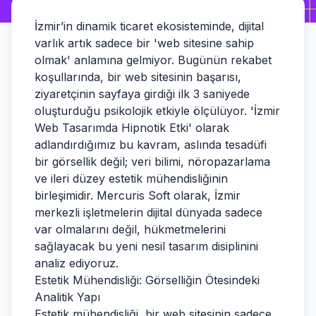
İzmir’in dinamik ticaret ekosisteminde, dijital
varlık artık sadece bir 'web sitesine sahip
olmak' anlamına gelmiyor. Bugünün rekabet
koşullarında, bir web sitesinin başarısı,
ziyaretçinin sayfaya girdiği ilk 3 saniyede
oluşturduğu psikolojik etkiyle ölçülüyor. 'İzmir
Web Tasarımda Hipnotik Etki' olarak
adlandırdığımız bu kavram, aslında tesadüfi
bir görsellik değil; veri bilimi, nöropazarlama
ve ileri düzey estetik mühendisliğinin
birleşimidir. Mercuris Soft olarak, İzmir
merkezli işletmelerin dijital dünyada sadece
var olmalarını değil, hükmetmelerini
sağlayacak bu yeni nesil tasarım disiplinini
analiz ediyoruz.
Estetik Mühendisliği: Görselliğin Ötesindeki
Analitik Yapı
Estetik mühendisliği, bir web sitesinin sadece