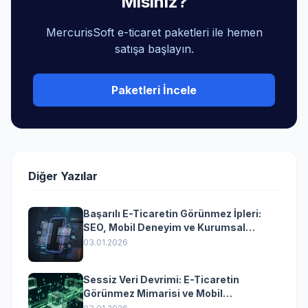
Mısınız?
MercurisSoft e-ticaret paketleri ile hemen
satışa başlayın.
Paketleri İncele
Diğer Yazılar
Başarılı E-Ticaretin Görünmez İpleri:
SEO, Mobil Deneyim ve Kurumsal
Yazılımın Kazandıran Senkronizasyonu
03.01.2026
Sessiz Veri Devrimi: E-Ticaretin
Görünmez Mimarisi ve Mobil
Dönüşümün Kurumsal Anahtarı