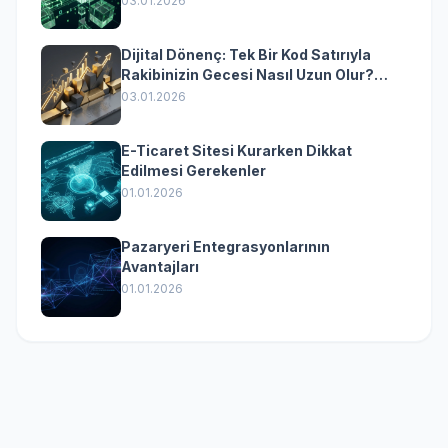
03.01.2026
Dijital Dönenç: Tek Bir Kod Satırıyla
Rakibinizin Gecesi Nasıl Uzun Olur?
(Kurumsal Yazılımın Güçlü Rolü)
03.01.2026
E-Ticaret Sitesi Kurarken Dikkat
Edilmesi Gerekenler
01.01.2026
Pazaryeri Entegrasyonlarının
Avantajları
01.01.2026