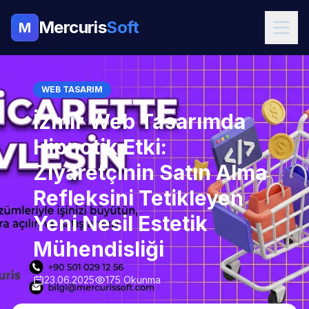
Mercuris
Soft
M
WEB TASARIM
İzmir Web Tasarımda
Hipnotik Etki:
Ziyaretçinin Satın Alma
Refleksini Tetikleyen
Yeni Nesil Estetik
Mühendisliği
23.06.2025
175 Okunma