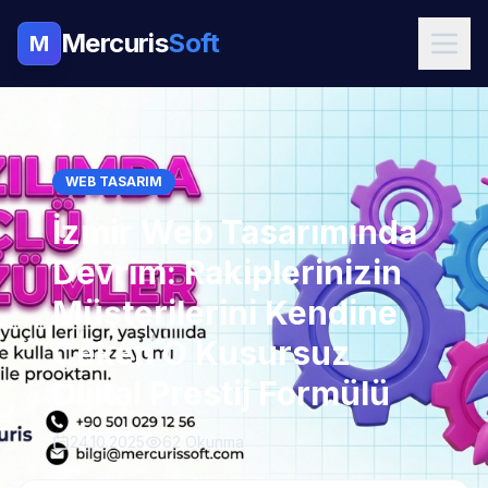
Mercuris
Soft
M
WEB TASARIM
İzmir Web Tasarımında
Devrim: Rakiplerinizin
Müşterilerini Kendine
Çeken O Kusursuz
Dijital Prestij Formülü
24.10.2025
62 Okunma