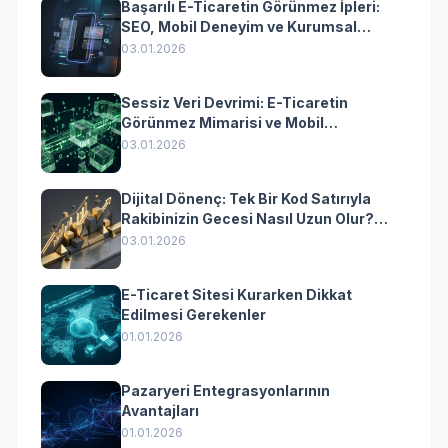
Başarılı E-Ticaretin Görünmez İpleri:
SEO, Mobil Deneyim ve Kurumsal
Yazılımın Kazandıran Senkronizasyonu
03.01.2026
Sessiz Veri Devrimi: E-Ticaretin
Görünmez Mimarisi ve Mobil
Dönüşümün Kurumsal Anahtarı
03.01.2026
Dijital Dönenç: Tek Bir Kod Satırıyla
Rakibinizin Gecesi Nasıl Uzun Olur?
(Kurumsal Yazılımın Güçlü Rolü)
03.01.2026
E-Ticaret Sitesi Kurarken Dikkat
Edilmesi Gerekenler
01.01.2026
Pazaryeri Entegrasyonlarının
Avantajları
01.01.2026