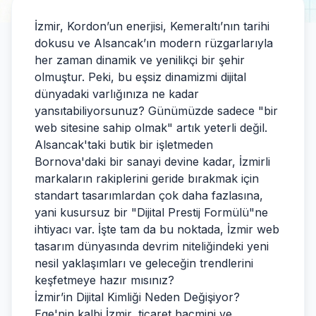
İzmir, Kordon’un enerjisi, Kemeraltı’nın tarihi
dokusu ve Alsancak’ın modern rüzgarlarıyla
her zaman dinamik ve yenilikçi bir şehir
olmuştur. Peki, bu eşsiz dinamizmi dijital
dünyadaki varlığınıza ne kadar
yansıtabiliyorsunuz? Günümüzde sadece "bir
web sitesine sahip olmak" artık yeterli değil.
Alsancak'taki butik bir işletmeden
Bornova'daki bir sanayi devine kadar, İzmirli
markaların rakiplerini geride bırakmak için
standart tasarımlardan çok daha fazlasına,
yani kusursuz bir "Dijital Prestij Formülü"ne
ihtiyacı var. İşte tam da bu noktada, İzmir web
tasarım dünyasında devrim niteliğindeki yeni
nesil yaklaşımları ve geleceğin trendlerini
keşfetmeye hazır mısınız?
İzmir’in Dijital Kimliği Neden Değişiyor?
Ege'nin kalbi İzmir, ticaret hacmini ve