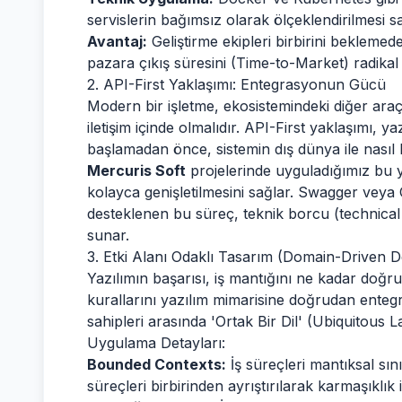
servislerin bağımsız olarak ölçeklendirilmesi sa
Avantaj:
Geliştirme ekipleri birbirini beklemede
pazara çıkış süresini (Time-to-Market) radikal ş
2. API-First Yaklaşımı: Entegrasyonun Gücü
Modern bir işletme, ekosistemindeki diğer ara
iletişim içinde olmalıdır. API-First yaklaşımı, y
başlamadan önce, sistemin dış dünya ile nasıl 
Mercuris Soft
projelerinde uyguladığımız bu y
kolayca genişletilmesini sağlar. Swagger vey
desteklenen bu süreç, teknik borcu (technical 
sunar.
3. Etki Alanı Odaklı Tasarım (Domain-Driven 
Yazılımın başarısı, iş mantığını ne kadar doğru
kurallarını yazılım mimarisine doğrudan entegre
sahipleri arasında 'Ortak Bir Dil' (Ubiquitous 
Uygulama Detayları:
Bounded Contexts:
İş süreçleri mantıksal sınır
süreçleri birbirinden ayrıştırılarak karmaşıklık iz