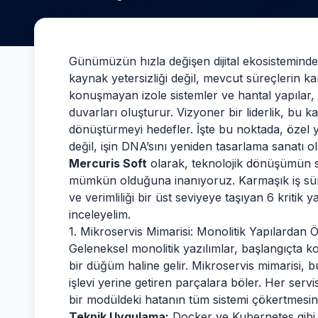
Günümüzün hızla değişen dijital ekosisteminde, 
kaynak yetersizliği değil, mevcut süreçlerin ka
konuşmayan izole sistemler ve hantal yapıla
duvarları oluşturur. Vizyoner bir liderlik, bu ka
dönüştürmeyi hedefler. İşte bu noktada, özel 
değil, işin DNA’sını yeniden tasarlama sanatı o
Mercuris Soft
olarak, teknolojik dönüşümün sa
mümkün olduğuna inanıyoruz. Karmaşık iş süre
ve verimliliği bir üst seviyeye taşıyan 6 kritik 
inceleyelim.
1. Mikroservis Mimarisi: Monolitik Yapılardan
Geleneksel monolitik yazılımlar, başlangıçta
bir düğüm haline gelir. Mikroservis mimarisi, b
işlevi yerine getiren parçalara böler. Her serv
bir modüldeki hatanın tüm sistemi çökertmesini
Teknik Uygulama:
Docker ve Kubernetes gibi k