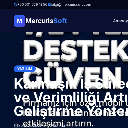
+90 501 029 12 56
bilgi@mercurissoft.com
Mercuris
Soft
M
Anasay
YAZILIM
Karmaşık İş Süreç
ve Verimliliği Art
Geliştirme Yönte
25.12.2025
194 Okunma