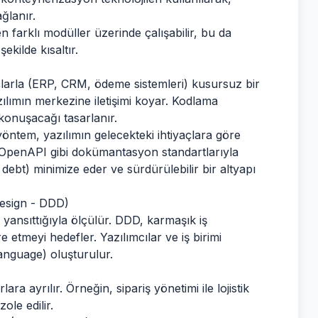
ğlanır.
n farklı modüller üzerinde çalışabilir, bu da
ekilde kısaltır.
çlarla (ERP, CRM, ödeme sistemleri) kusursuz bir
azılımın merkezine iletişimi koyar. Kodlama
konuşacağı tasarlanır.
öntem, yazılımın gelecekteki ihtiyaçlara göre
a OpenAPI gibi dokümantasyon standartlarıyla
debt) minimize eder ve sürdürülebilir bir altyapı
Design - DDD)
 yansıttığıyla ölçülür. DDD, karmaşık iş
 etmeyi hedefler. Yazılımcılar ve iş birimi
Language) oluşturulur.
lara ayrılır. Örneğin, sipariş yönetimi ile lojistik
ole edilir.