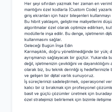
Her şeyi sıfırdan yazmak her zaman en verimli 
mantığını özel kodlarla (Custom Code) yazarke
giriş ekranları için hazır bileşenleri kullanmay
Bu hibrit yaklaşım, geliştirme maliyetlerini d
algoritmalar özel olarak optimize edilirken, kul
modüllerle inşa edilir. Bu denge, işletmenin dij
kullanmasını sağlar.
Geleceği Bugün İnşa Edin
Karmaşıklık, doğru yönetilmediğinde bir yük; doğ
ayrışmanızı sağlayacak bir güçtür. Yukarıda ba
değil, işletmenizin çevikliğini ve dayanıklılığın
olarak biz, bu teknik derinliği iş hedeflerinizle
ve gelişen bir dijital varlık sunuyoruz.
İş süreçlerinizi sadeleştirmek, operasyonel ver
kalıcı bir iz bırakmak için profesyonel çözüml
basit ve güçlü çözümler üretmek için buradayı
özel stratejimizi belirlemek için bizimle iletişime