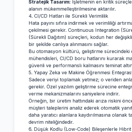
Stratejik Tasarım:
İşletmenin en kritik süreçl
alanın mükemmelleştirilmesine aktarılır.
4. CI/CD Hatları ile Sürekli Verimlilik
Hata payını sıfıra indirmek ve verimliliği artı
çekilmesi gerekir. Continuous Integration (S
(Sürekli Dağıtım) süreçleri, kodun her değişik
bir şekilde canlıya alınmasını sağlar.
Bu otomasyon kültürü, geliştirme sürecindeki 
mühendisleri, CI/CD boru hatlarını kurarak ma
güvenli ve performanslı kalmasını teminat altına
5. Yapay Zeka ve Makine Öğrenmesi Entegra
Sadece veriyi toplamak yetmez; o veriden anl
gerekir. Özel yazılım geliştirme sürecine ente
verme mekanizmalarını saniyelere indirir.
Örneğin, bir üretim hattındaki arıza riskini ö
müşteri taleplerini analiz ederek otomatik yanı
daha yaratıcı alanlara kaydırılmasına olanak ta
devrim niteliğindedir.
6. Düşük Kodlu (Low-Code) Bileşenlerle Hibrit 