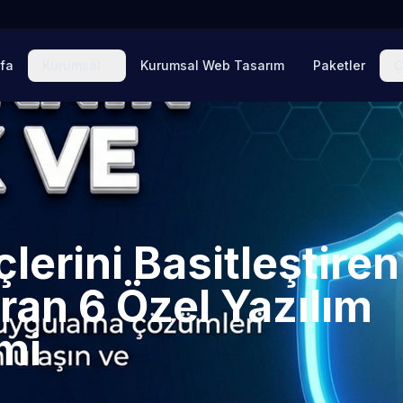
fa
Kurumsal
Kurumsal Web Tasarım
Paketler
Ç
lerini Basitleştiren
ıran 6 Özel Yazılım
mi