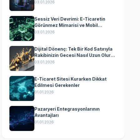
Yazılımın Kazandıran
03.01.2026
Senkronizasyonu
Sessiz Veri Devrimi: E-Ticaretin
Görünmez Mimarisi ve Mobil
Dönüşümün Kurumsal Anahtarı
03.01.2026
Dijital Dönenç: Tek Bir Kod Satırıyla
Rakibinizin Gecesi Nasıl Uzun Olur?
(Kurumsal Yazılımın Güçlü Rolü)
03.01.2026
E-Ticaret Sitesi Kurarken Dikkat
Edilmesi Gerekenler
01.01.2026
Pazaryeri Entegrasyonlarının
Avantajları
01.01.2026