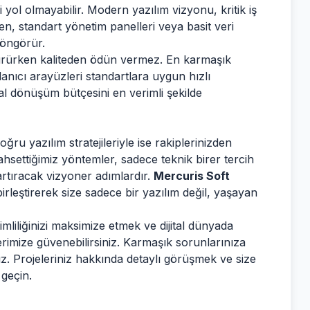
yol olmayabilir. Modern yazılım vizyonu, kritik iş
n, standart yönetim panelleri veya basit veri
ı öngörür.
üşürürken kaliteden ödün vermez. En karmaşık
lanıcı arayüzleri standartlara uygun hızlı
ital dönüşüm bütçesini en verimli şekilde
ru yazılım stratejileriyle ise rakiplerinizden
hsettiğimiz yöntemler, sadece teknik birer tercih
ı artıracak vizyoner adımlardır.
Mercuris Soft
 birleştirerek size sadece bir yazılım değil, yaşayan
imliliğinizi maksimize etmek ve dijital dünyada
erimize güvenebilirsiniz. Karmaşık sorunlarınıza
z. Projeleriniz hakkında detaylı görüşmek ve size
 geçin.