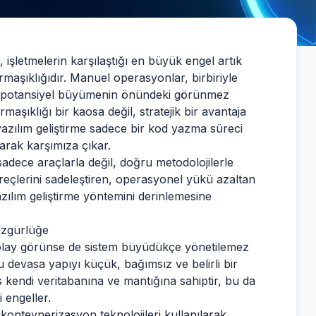
işletmelerin karşılaştığı en büyük engel artık
rmaşıklığıdır. Manuel operasyonlar, birbiriyle
r, potansiyel büyümenin önündeki görünmez
rmaşıklığı bir kaosa değil, stratejik bir avantaja
yazılım geliştirme sadece bir kod yazma süreci
larak karşımıza çıkar.
dece araçlarla değil, doğru metodolojilerle
çlerini sadeleştiren, operasyonel yükü azaltan
yazılım geliştirme yöntemini derinlemesine
 Özgürlüğe
 kolay görünse de sistem büyüdükçe yönetilemez
u devasa yapıyı küçük, bağımsız ve belirli bir
is kendi veritabanına ve mantığına sahiptir, bu da
 engeller.
onteynerizasyon teknolojileri kullanılarak,