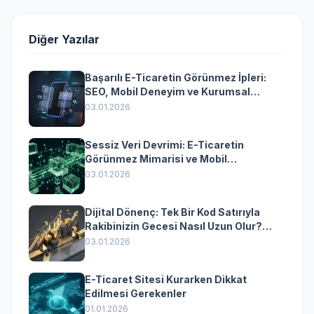
Diğer Yazılar
Başarılı E-Ticaretin Görünmez İpleri:
SEO, Mobil Deneyim ve Kurumsal
Yazılımın Kazandıran Senkronizasyonu
03.01.2026
Sessiz Veri Devrimi: E-Ticaretin
Görünmez Mimarisi ve Mobil
Dönüşümün Kurumsal Anahtarı
03.01.2026
Dijital Dönenç: Tek Bir Kod Satırıyla
Rakibinizin Gecesi Nasıl Uzun Olur?
(Kurumsal Yazılımın Güçlü Rolü)
03.01.2026
E-Ticaret Sitesi Kurarken Dikkat
Edilmesi Gerekenler
01.01.2026