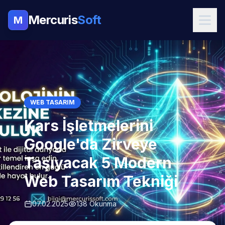
Mercuris
Soft
M
WEB TASARIM
Kars İşletmelerini
Google'da Zirveye
Taşıyacak 5 Modern
Web Tasarım Tekniği
07.02.2025
138 Okunma