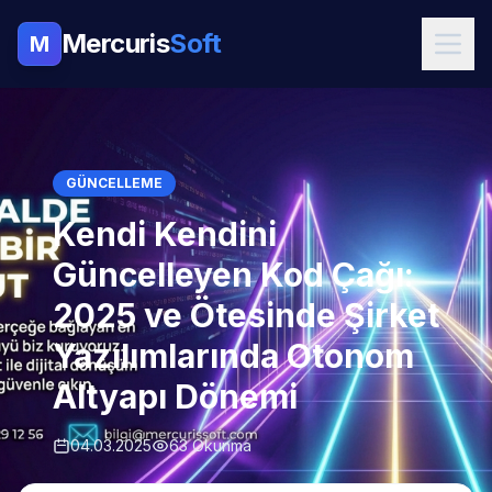
Mercuris
Soft
M
GÜNCELLEME
Kendi Kendini
Güncelleyen Kod Çağı:
2025 ve Ötesinde Şirket
Yazılımlarında Otonom
Altyapı Dönemi
04.03.2025
63 Okunma