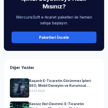
Mısınız?
MercurisSoft e-ticaret paketleri ile hemen
satışa başlayın.
Paketleri İncele
Diğer Yazılar
Başarılı E-Ticaretin Görünmez İpleri:
SEO, Mobil Deneyim ve Kurumsal
Yazılımın Kazandıran Senkronizasyonu
03.01.2026
Sessiz Veri Devrimi: E-Ticaretin