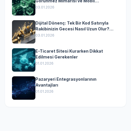
Görünmez Mimarisi ve Mobil
Dönüşümün Kurumsal Anahtarı
03.01.2026
Dijital Dönenç: Tek Bir Kod Satırıyla
Rakibinizin Gecesi Nasıl Uzun Olur?
(Kurumsal Yazılımın Güçlü Rolü)
03.01.2026
E-Ticaret Sitesi Kurarken Dikkat
Edilmesi Gerekenler
01.01.2026
Pazaryeri Entegrasyonlarının
Avantajları
01.01.2026