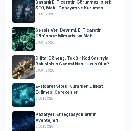
Başarılı E-Ticaretin Görünmez İpleri:
SEO, Mobil Deneyim ve Kurumsal
Yazılımın Kazandıran Senkronizasyonu
03.01.2026
Sessiz Veri Devrimi: E-Ticaretin
Görünmez Mimarisi ve Mobil
Dönüşümün Kurumsal Anahtarı
03.01.2026
Dijital Dönenç: Tek Bir Kod Satırıyla
Rakibinizin Gecesi Nasıl Uzun Olur?
(Kurumsal Yazılımın Güçlü Rolü)
03.01.2026
E-Ticaret Sitesi Kurarken Dikkat
Edilmesi Gerekenler
01.01.2026
Pazaryeri Entegrasyonlarının
Avantajları
01.01.2026