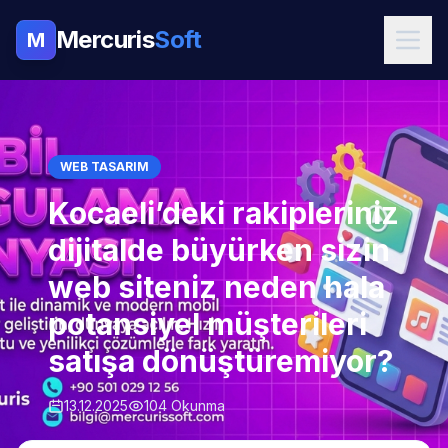
Mercuris
Soft
M
WEB TASARIM
Kocaeli’deki rakipleriniz
dijitalde büyürken sizin
web siteniz neden hala
potansiyel müşterileri
satışa dönüştüremiyor?
13.12.2025
104 Okunma