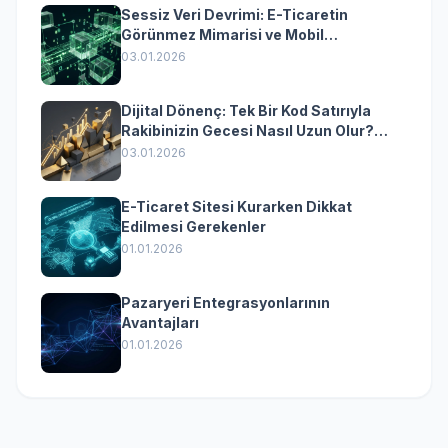
Sessiz Veri Devrimi: E-Ticaretin
Görünmez Mimarisi ve Mobil
Dönüşümün Kurumsal Anahtarı
03.01.2026
Dijital Dönenç: Tek Bir Kod Satırıyla
Rakibinizin Gecesi Nasıl Uzun Olur?
(Kurumsal Yazılımın Güçlü Rolü)
03.01.2026
E-Ticaret Sitesi Kurarken Dikkat
Edilmesi Gerekenler
01.01.2026
Pazaryeri Entegrasyonlarının
Avantajları
01.01.2026