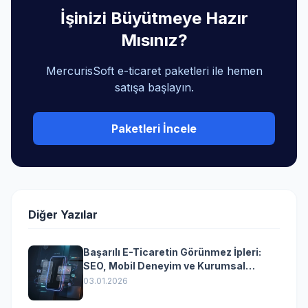
İşinizi Büyütmeye Hazır
Mısınız?
MercurisSoft e-ticaret paketleri ile hemen
satışa başlayın.
Paketleri İncele
Diğer Yazılar
Başarılı E-Ticaretin Görünmez İpleri:
SEO, Mobil Deneyim ve Kurumsal
Yazılımın Kazandıran Senkronizasyonu
03.01.2026