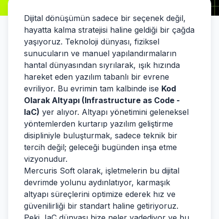
Dijital dönüşümün sadece bir seçenek değil,
hayatta kalma stratejisi haline geldiği bir çağda
yaşıyoruz. Teknoloji dünyası, fiziksel
sunucuların ve manuel yapılandırmaların
hantal dünyasından sıyrılarak, ışık hızında
hareket eden yazılım tabanlı bir evrene
evriliyor. Bu evrimin tam kalbinde ise
Kod
Olarak Altyapı (Infrastructure as Code -
IaC)
yer alıyor. Altyapı yönetimini geleneksel
yöntemlerden kurtarıp yazılım geliştirme
disipliniyle buluşturmak, sadece teknik bir
tercih değil; geleceği bugünden inşa etme
vizyonudur.
Mercuris Soft olarak, işletmelerin bu dijital
devrimde yolunu aydınlatıyor, karmaşık
altyapı süreçlerini optimize ederek hız ve
güvenilirliği bir standart haline getiriyoruz.
Peki, IaC dünyası bize neler vadediyor ve bu