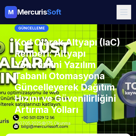
Mercuris
Soft
M
GÜNCELLEME
Kod Olarak Altyapı (IaC)
Rehberi: Altyapı
Yönetimini Yazılım
Tabanlı Otomasyona
Güncelleyerek Dağıtım
Hızını ve Güvenilirliğini
Artırma Yolları
07.05.2025
175 Okunma