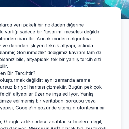
onlarca veri paketi bir noktadan diğerine
varlığı sadece bir 'tasarım' meselesi değildir.
 vitrinden ibarettir. Ancak modern algoritma
z ve derinden işleyen teknik altyapı, aslında
Kodlanmış Görünmezlik' dediğimiz kavram tam da
anız bile, altyapıdaki tek bir yanlış tercih sizi
lir.
en Bir Tercihtir?
il oluşturmak değildir; aynı zamanda arama
ursuz bir yol haritası çizmektir. Bugün pek çok
li' altyapılar üzerine inşa ediliyor. Yanlış
timize edilmemiş bir veritabanı sorgusu veya
yapısı, Google’ın gözünde sitenizin otoritesini bir
, Google artık sadece anahtar kelimelere değil,
 odaklanıyor.
Mercuris Soft
olarak biz, bu teknik