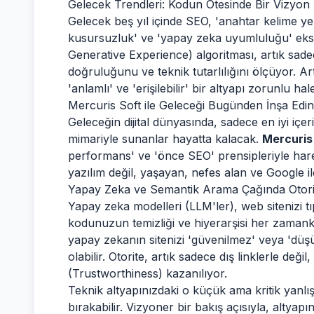
Gelecek Trendleri: Kodun Ötesinde Bir Vizyon
Gelecek beş yıl içinde SEO, 'anahtar kelime ye
kusursuzluk' ve 'yapay zeka uyumluluğu' eks
Generative Experience) algoritması, artık sadec
doğruluğunu ve teknik tutarlılığını ölçüyor. Ar
'anlamlı' ve 'erişilebilir' bir altyapı zorunlu hal
Mercuris Soft ile Geleceği Bugünden İnşa Edin
Geleceğin dijital dünyasında, sadece en iyi içer
mimariyle sunanlar hayatta kalacak.
Mercuris
performans' ve 'önce SEO' prensipleriyle harek
yazılım değil, yaşayan, nefes alan ve Google ile
Yapay Zeka ve Semantik Arama Çağında Otorit
Yapay zeka modelleri (LLM'ler), web sitenizi tı
kodunuzun temizliği ve hiyerarşisi her zamankin
yapay zekanın sitenizi 'güvenilmez' veya 'düşü
olabilir. Otorite, artık sadece dış linklerle deği
(Trustworthiness) kazanılıyor.
Teknik altyapınızdaki o küçük ama kritik yanlış
bırakabilir. Vizyoner bir bakış açısıyla, altya