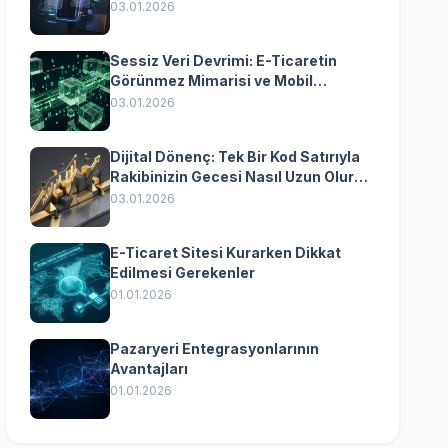
Yazılımın Kazandıran
03.01.2026
Senkronizasyonu
Sessiz Veri Devrimi: E-Ticaretin
Görünmez Mimarisi ve Mobil
Dönüşümün Kurumsal Anahtarı
03.01.2026
Dijital Dönenç: Tek Bir Kod Satırıyla
Rakibinizin Gecesi Nasıl Uzun Olur?
(Kurumsal Yazılımın Güçlü Rolü)
03.01.2026
E-Ticaret Sitesi Kurarken Dikkat
Edilmesi Gerekenler
01.01.2026
Pazaryeri Entegrasyonlarının
Avantajları
01.01.2026