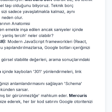
emel taşı olduğunu biliyoruz. Teknik borç
te sizi sadece yavaşlatmakla kalmaz, aynı
 neden olur.
larının Anatomisi
ren emekle inşa edilen ancak saniyeler içinde
 yanlış tercih' neler olabilir?
SR):
Modern JavaScript frameworkleri (React,
u yapılandırılmazlarsa, Google botları içeriğinizi
e görsel stabilite değerleri, arama sonuçlarındaki
içinde kaybolan '301' yönlendirmeleri, link
iğinizi anlamlandırmasını sağlayan 'Schema'
kökünden sarsar.
anmış bir görünmezliğe' mahkum eder.
Mercuris
mize ederek, her bir kod satırını Google otoritenizi