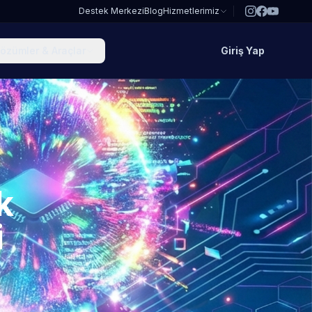
Destek Merkezi
Blog
Hizmetlerimiz
özümler & Araçlar
Giriş Yap
k
i