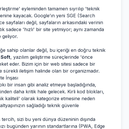
rleştirme' eyleminden tamamen sıyrılıp 'teknik
enine kayacak. Google’ın yeni SGE (Search
e sayfaları değil, sayfaların arkasındaki verinin
tık sadece 'hızlı' bir site yetmiyor; aynı zamanda
e geliyor.
iğe sahip olanlar değil, bu içeriği en doğru teknik
 Soft
, yazılım geliştirme süreçlerinde 'önce
et eder. Bizim için bir web sitesi sadece bir
 sürekli iletişim halinde olan bir organizmadır.
e İnşası
pkı bir insan gibi analiz etmeye başladığında,
den daha kritik hale gelecek. Kirli kod blokları,
k kaliteli' olarak kategorize etmesine neden
l, altyapınızın sağladığı teknik güvenle
 tercih, sizi bu yeni dünya düzeninin dışında
pınızı bugünden yarının standartlarına (PWA, Edge