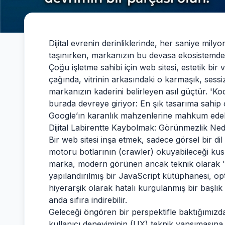
Dijital evrenin derinliklerinde, her saniye mily
taşınırken, markanızın bu devasa ekosistemdeki 
Çoğu işletme sahibi için web sitesi, estetik bir
çağında, vitrinin arkasındaki o karmaşık, sessi
markanızın kaderini belirleyen asıl güçtür. '
burada devreye giriyor: En şık tasarıma sahip ols
Google’ın karanlık mahzenlerine mahkum edebi
Dijital Labirentte Kaybolmak: Görünmezlik Ned
Bir web sitesi inşa etmek, sadece görsel bir d
motoru botlarının (crawler) okuyabileceği kus
marka, modern görünen ancak teknik olarak 'felç
yapılandırılmış bir JavaScript kütüphanesi, op
hiyerarşik olarak hatalı kurgulanmış bir başlık 
anda sıfıra indirebilir.
Geleceği öngören bir perspektifle baktığımızda
kullanıcı deneyiminin (UX) teknik yansımasına