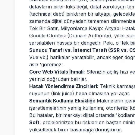
detayların birer lüks değil, dijital varoluşun t
(technical debt) biriktiren bir altyapı, gelecek
zamanda dijital dünyadan tamamen silinmenize
Tek Bir Satır, Milyonlarca Kayıp: Altyapı Hata
Google Otoritesi (Domain Authority), yıllar sü
sarsılabilen hassas bir dengedir. Peki, o 'tek bir
Sunucu Tarafı vs. İstemci Tarafı (SSR vs. C
Vue vb.) harikalar yaratabilir; ancak eğer doğr
asla 'göremez'.
Core Web Vitals İhmali:
Sitenizin açılış hızı v
yerinizi doğrudan belirler.
Hatalı Yönlendirme Zincirleri:
Teknik karmaşa 
suyunun (link juice) heba olmasına yol açar.
Semantik Kodlama Eksikliği:
Makinelerin içer
işaretlemelerinin yanlış kullanımı, otoritenizi 
Bu hatalar, bir markayı dijital ortamda 'kodl
Soft
, projelerinizde bu riskleri en baştan mini
yükseltecek birer basamağa dönüştürür.