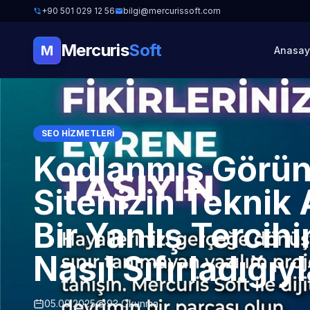
+90 501 029 12 56
bilgi@mercurissoft.com
Mercuris
Soft
M
Anasay
SEO HIZMETLERI
Kodlanmış Görün
Sitenizin Teknik 
Bir Yanlış Tercih
Nasıl Sıfırladığıy
05.09.2025
93 Okunma