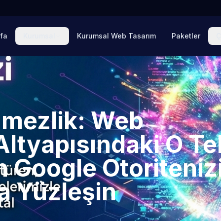
fa
Kurumsal
Kurumsal Web Tasarım
Paketler
Ç
mezlik: Web
Altyapısındaki O Te
in Google Otoriteniz
la Yüzleşin