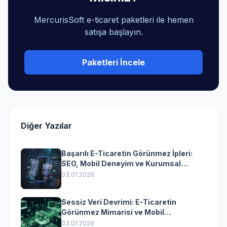
MercurisSoft e-ticaret paketleri ile hemen
satışa başlayın.
Paketleri İncele
Diğer Yazılar
Başarılı E-Ticaretin Görünmez İpleri:
SEO, Mobil Deneyim ve Kurumsal
Yazılımın Kazandıran Senkronizasyonu
03.01.2026
Sessiz Veri Devrimi: E-Ticaretin
Görünmez Mimarisi ve Mobil
Dönüşümün Kurumsal Anahtarı
03.01.2026