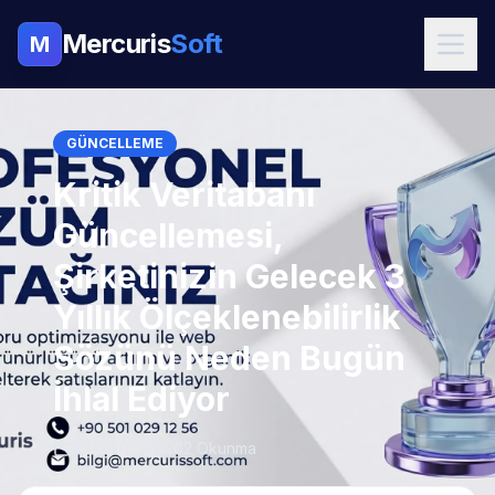
Mercuris
Soft
M
GÜNCELLEME
Kritik Veritabanı
Güncellemesi,
Şirketinizin Gelecek 3
Yıllık Ölçeklenebilirlik
Sözünü Neden Bugün
İhlal Ediyor
04.12.2025
202 Okunma