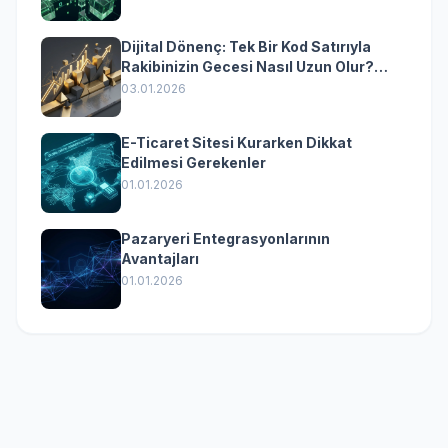
Dijital Dönenç: Tek Bir Kod Satırıyla
Rakibinizin Gecesi Nasıl Uzun Olur?
(Kurumsal Yazılımın Güçlü Rolü)
03.01.2026
E-Ticaret Sitesi Kurarken Dikkat
Edilmesi Gerekenler
01.01.2026
Pazaryeri Entegrasyonlarının
Avantajları
01.01.2026