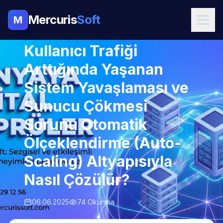
Mercuris
Soft
M
YAZILIM
Kullanıcı Trafiği
Arttığında Yaşanan
Sistem Yavaşlaması ve
Sunucu Çökmesi
Sorunu Otomatik
Ölçeklendirme (Auto-
Scaling) Altyapısıyla
Nasıl Çözülür?
06.06.2025
74 Okunma