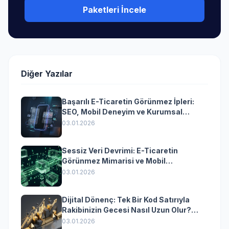
Paketleri İncele
Diğer Yazılar
Başarılı E-Ticaretin Görünmez İpleri:
SEO, Mobil Deneyim ve Kurumsal
Yazılımın Kazandıran Senkronizasyonu
03.01.2026
Sessiz Veri Devrimi: E-Ticaretin
Görünmez Mimarisi ve Mobil
Dönüşümün Kurumsal Anahtarı
03.01.2026
Dijital Dönenç: Tek Bir Kod Satırıyla
Rakibinizin Gecesi Nasıl Uzun Olur?
(Kurumsal Yazılımın Güçlü Rolü)
03.01.2026