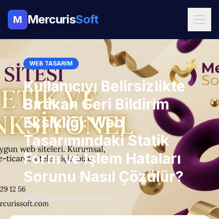
Mercuris
Soft
M
WEB TASARIM
Kullanıcıyı Belirsizlikte
Bırakan Geri Bildirim
Eksikliği: Web
Tasarımındaki Statik
Form ve İşlem Hataları
Sorunu Nasıl Çözülür?
25.09.2025
231 Okunma