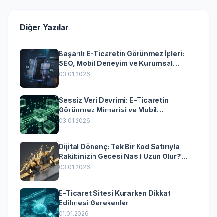
Diğer Yazılar
Başarılı E-Ticaretin Görünmez İpleri:
SEO, Mobil Deneyim ve Kurumsal
Yazılımın Kazandıran Senkronizasyonu
03.01.2026
Sessiz Veri Devrimi: E-Ticaretin
Görünmez Mimarisi ve Mobil
Dönüşümün Kurumsal Anahtarı
03.01.2026
Dijital Dönenç: Tek Bir Kod Satırıyla
Rakibinizin Gecesi Nasıl Uzun Olur?
(Kurumsal Yazılımın Güçlü Rolü)
03.01.2026
E-Ticaret Sitesi Kurarken Dikkat
Edilmesi Gerekenler
01.01.2026