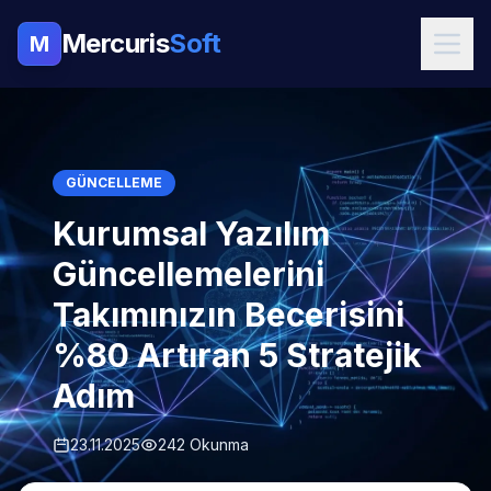
Mercuris
Soft
M
GÜNCELLEME
Kurumsal Yazılım
Güncellemelerini
Takımınızın Becerisini
%80 Artıran 5 Stratejik
Adım
23.11.2025
242 Okunma