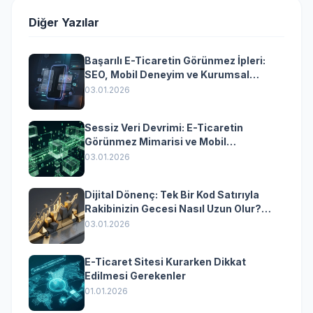
Diğer Yazılar
Başarılı E-Ticaretin Görünmez İpleri:
SEO, Mobil Deneyim ve Kurumsal
Yazılımın Kazandıran Senkronizasyonu
03.01.2026
Sessiz Veri Devrimi: E-Ticaretin
Görünmez Mimarisi ve Mobil
Dönüşümün Kurumsal Anahtarı
03.01.2026
Dijital Dönenç: Tek Bir Kod Satırıyla
Rakibinizin Gecesi Nasıl Uzun Olur?
(Kurumsal Yazılımın Güçlü Rolü)
03.01.2026
E-Ticaret Sitesi Kurarken Dikkat
Edilmesi Gerekenler
01.01.2026