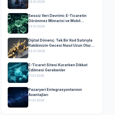
Yazılımın Kazandıran
03.01.2026
Senkronizasyonu
Sessiz Veri Devrimi: E-Ticaretin
Görünmez Mimarisi ve Mobil
Dönüşümün Kurumsal Anahtarı
03.01.2026
Dijital Dönenç: Tek Bir Kod Satırıyla
Rakibinizin Gecesi Nasıl Uzun Olur?
(Kurumsal Yazılımın Güçlü Rolü)
03.01.2026
E-Ticaret Sitesi Kurarken Dikkat
Edilmesi Gerekenler
01.01.2026
Pazaryeri Entegrasyonlarının
Avantajları
01.01.2026