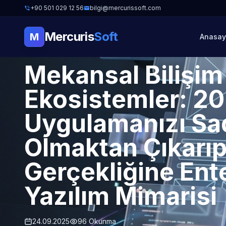
+90 501 029 12 56
bilgi@mercurissoft.com
Mercuris
Soft
M
Anasay
MOBIL UYGULAMA
Mekansal Bilişim
Ekosistemler: 20
Uygulamanızı Sad
Olmaktan Çıkarıp 
Gerçekliğine Ent
Yazılım Mimarisi
24.09.2025
96 Okunma