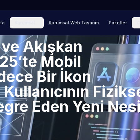
fa
Kurumsal
Kurumsal Web Tasarım
Paketler
Ç
 ve Akışkan
25’te Mobil
ece Bir İkon
Kullanıcının Fiziks
egre Eden Yeni Nesi