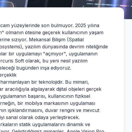
arın cam yüzeylerinde son bulmuyor. 2025 yılına
n" olmanın ötesine geçerek kullanıcının yaşam
rine sızıyor. Mekansal Bilişim (Spatial
systems), yazılım dünyasında devrim niteliğinde
ıcılar bir uygulamayı "açmıyor", uygulamanın
rcuris Soft olarak, bu yeni nesil yazılım
geleceği bugünden inşa ediyoruz.
erçeklik
ile harmanlayan bir teknolojidir. Bu mimari,
 aracılığıyla algılayarak dijital objeleri gerçek
gulamanın başarısı, kullanıcının fiziksel
 Örneğin, bir mobilya markasının uygulaması
ın ışıklandırmasını, duvar rengini ve mevcut
yi sanal olarak odaya yerleştirecek.
kaların statik uygulamalarını dinamik ve
yor. Geliştirdiğimiz mimariler, Apple Vision Pro,