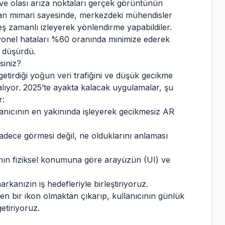
i ve olası arıza noktaları gerçek görüntünün
şkan mimari sayesinde, merkezdeki mühendisler
ş zamanlı izleyerek yönlendirme yapabildiler.
yonel hataları %60 oranında minimize ederek
e düşürdü.
siniz?
 getirdiği yoğun veri trafiğini ve düşük gecikme
kalıyor. 2025’te ayakta kalacak uygulamalar, şu
r:
lanıcının en yakınında işleyerek gecikmesiz AR
dece görmesi değil, ne olduklarını anlaması
nın fiziksel konumuna göre arayüzün (UI) ve
rkanızın iş hedefleriyle birleştiriyoruz.
n bir ikon olmaktan çıkarıp, kullanıcının günlük
getiriyoruz.