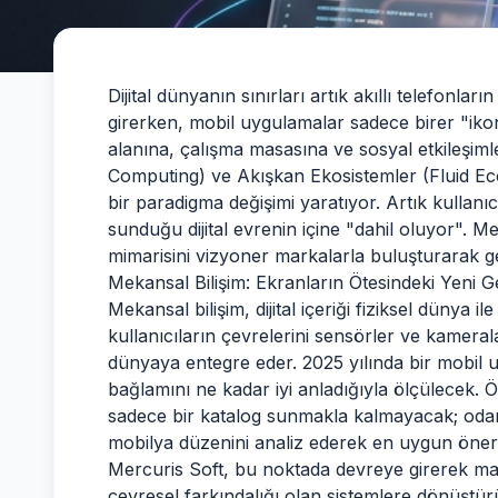
Dijital dünyanın sınırları artık akıllı telefonl
girerken, mobil uygulamalar sadece birer "iko
alanına, çalışma masasına ve sosyal etkileşimle
Computing) ve Akışkan Ekosistemler (Fluid Eco
bir paradigma değişimi yaratıyor. Artık kullan
sunduğu dijital evrenin içine "dahil oluyor". Me
mimarisini vizyoner markalarla buluşturarak 
Mekansal Bilişim: Ekranların Ötesindeki Yeni G
Mekansal bilişim, dijital içeriği fiziksel dünya 
kullanıcıların çevrelerini sensörler ve kameralar
dünyaya entegre eder. 2025 yılında bir mobil uy
bağlamını ne kadar iyi anladığıyla ölçülecek.
sadece bir katalog sunmakla kalmayacak; odan
mobilya düzenini analiz ederek en uygun öneri
Mercuris Soft, bu noktada devreye girerek mar
çevresel farkındalığı olan sistemlere dönüştürü