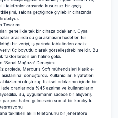
llı telefonlar arasında kusursuz bir geçiş
kileşimi, salona geçtiğinde giyilebilir cihazında
irebiliyor.
m Tasarımı
arı genellikle tek bir cihaza odaklanır. Oysa
zlar arasında su gibi akmasını hedefler. Bir
tığı bir veriyi, iş yerinde tabletinden analiz
riyi üç boyutlu olarak görselleştirebilmelidir. Bu
ik faktörlerden biri haline geldi.
an 'Sanal Mağaza' Deneyimi
z projede, Mercuris Soft mühendisleri klasik e-
asistanına' dönüştürdü. Kullanıcılar, kıyafetleri
 ikizlerini oluşturup fiziksel odalarının içinde bir
 İade oranlarında %45 azalma ve kullanıcıların
ydedildi. Bu, uygulamanın sadece bir alışveriş
bir parçası haline gelmesinin somut bir kanıtıydı.
ntegrasyonu
saha teknikeri akıllı telefonunu bir jeneratöre