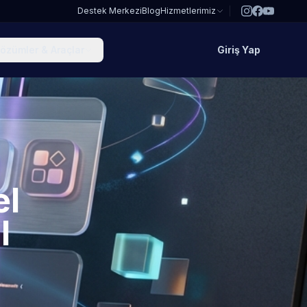
Destek Merkezi
Blog
Hizmetlerimiz
özümler & Araçlar
Giriş Yap
el
l