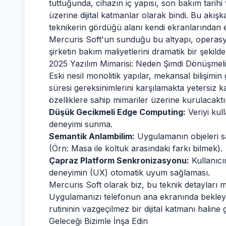
tuttuğunda, cihazın iç yapısı, son bakım tarih
üzerine dijital katmanlar olarak bindi. Bu akı
teknikerin gördüğü alanı kendi ekranlarından e
Mercuris Soft'un sunduğu bu altyapı, operas
şirketin bakım maliyetlerini dramatik bir şekild
2025 Yazılım Mimarisi: Neden Şimdi Dönüşmeli
Eski nesil monolitik yapılar, mekansal bilişimin
süresi gereksinimlerini karşılamakta yetersiz 
özelliklere sahip mimariler üzerine kurulacaktı
Düşük Gecikmeli Edge Computing:
Veriyi kul
deneyimi sunma.
Semantik Anlambilim:
Uygulamanın objeleri sa
(Örn: Masa ile koltuk arasındaki farkı bilmek).
Çapraz Platform Senkronizasyonu:
Kullanıcı
deneyimin (UX) otomatik uyum sağlaması.
Mercuris Soft olarak biz, bu teknik detayları ma
Uygulamanızı telefonun ana ekranında bekleye
rutininin vazgeçilmez bir dijital katmanı haline 
Geleceği Bizimle İnşa Edin