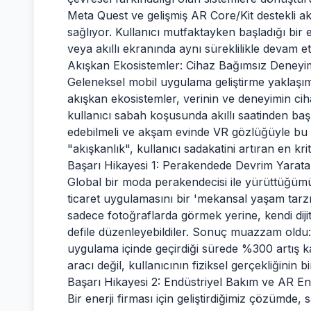
Meta Quest ve gelişmiş AR Core/Kit destekli akı
sağlıyor. Kullanıcı mutfaktayken başladığı bir et
veya akıllı ekranında aynı süreklilikle devam ett
Akışkan Ekosistemler: Cihaz Bağımsız Deneyi
Geleneksel mobil uygulama geliştirme yaklaşıml
akışkan ekosistemler, verinin ve deneyimin ciha
kullanıcı sabah koşusunda akıllı saatinden başlat
edebilmeli ve akşam evinde VR gözlüğüyle bu ve
"akışkanlık", kullanıcı sadakatini artıran en krit
Başarı Hikayesi 1: Perakendede Devrim Yarat
Global bir moda perakendecisi ile yürüttüğümü
ticaret uygulamasını bir 'mekansal yaşam tarzı 
sadece fotoğraflarda görmek yerine, kendi dijital
defile düzenleyebildiler. Sonuç muazzam oldu:
uygulama içinde geçirdiği sürede %300 artış ka
aracı değil, kullanıcının fiziksel gerçekliğinin 
Başarı Hikayesi 2: Endüstriyel Bakım ve AR E
Bir enerji firması için geliştirdiğimiz çözümde, 