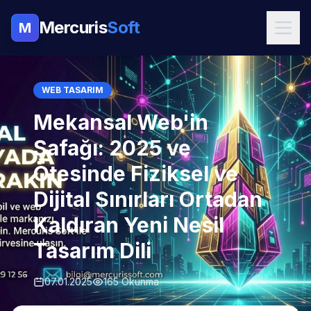
Mercuris
Soft
M
WEB TASARIM
Mekansal Web'in
Şafağı: 2025 ve
Ötesinde Fiziksel ve
Dijital Sınırları Ortadan
Kaldıran Yeni Nesil
Tasarım Dili
07.01.2025
165 Okunma