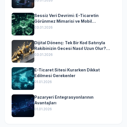
03.01.2026
Sessiz Veri Devrimi: E-Ticaretin
Görünmez Mimarisi ve Mobil
Dönüşümün Kurumsal Anahtarı
03.01.2026
Dijital Dönenç: Tek Bir Kod Satırıyla
Rakibinizin Gecesi Nasıl Uzun Olur?
(Kurumsal Yazılımın Güçlü Rolü)
03.01.2026
E-Ticaret Sitesi Kurarken Dikkat
Edilmesi Gerekenler
01.01.2026
Pazaryeri Entegrasyonlarının
Avantajları
01.01.2026