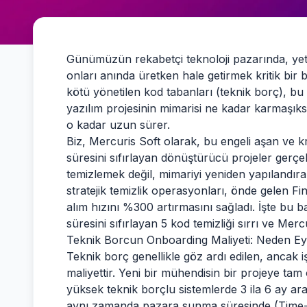
Günümüzün rekabetçi teknoloji pazarında, yete
onları anında üretken hale getirmek kritik bir
kötü yönetilen kod tabanları (teknik borç), bu 
yazılım projesinin mimarisi ne kadar karmaşık
o kadar uzun sürer.
Biz, Mercuris Soft olarak, bu engeli aşan ve k
süresini sıfırlayan dönüştürücü projeler gerç
temizlemek değil, mimariyi yeniden yapılandırar
stratejik temizlik operasyonları, önde gelen F
alım hızını %300 artırmasını sağladı. İşte bu b
süresini sıfırlayan 5 kod temizliği sırrı ve Mer
Teknik Borcun Onboarding Maliyeti: Neden Ey
Teknik borç genellikle göz ardı edilen, ancak i
maliyettir. Yeni bir mühendisin bir projeye ta
yüksek teknik borçlu sistemlerde 3 ila 6 ay ara
aynı zamanda pazara sunma süresinde (Time-