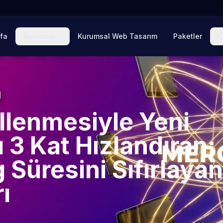
fa
Kurumsal
Kurumsal Web Tasarım
Paketler
Ç
llenmesiyle Yeni
 3 Kat Hızlandıran:
 Süresini Sıfırlayan
ı