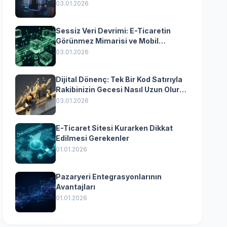
Yazılımın Kazandıran
03.01.2026
Senkronizasyonu
Sessiz Veri Devrimi: E-Ticaretin
Görünmez Mimarisi ve Mobil
Dönüşümün Kurumsal Anahtarı
03.01.2026
Dijital Dönenç: Tek Bir Kod Satırıyla
Rakibinizin Gecesi Nasıl Uzun Olur?
(Kurumsal Yazılımın Güçlü Rolü)
03.01.2026
E-Ticaret Sitesi Kurarken Dikkat
Edilmesi Gerekenler
01.01.2026
Pazaryeri Entegrasyonlarının
Avantajları
01.01.2026