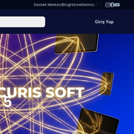
Destek Merkezi
Blog
Hizmetlerimiz
özümler & Araçlar
Giriş Yap
 5