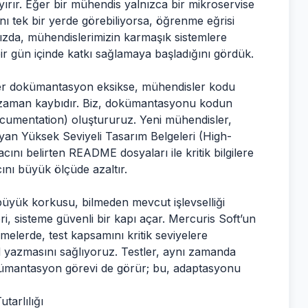
ayırır. Eğer bir mühendis yalnızca bir mikroservise
ını tek bir yerde görebiliyorsa, öğrenme eğrisi
mızda, mühendislerimizin karmaşık sistemlere
r gün içinde katkı sağlamaya başladığını gördük.
ğer dokümantasyon eksikse, mühendisler kodu
 zaman kaybıdır. Biz, dokümantasyonu kodun
Documentation) oluştururuz. Yeni mühendisler,
ayan Yüksek Seviyeli Tasarım Belgeleri (High-
ı belirten README dosyaları ile kritik bilgilere
ını büyük ölçüde azaltır.
büyük korkusu, bilmeden mevcut işlevselliği
i, sisteme güvenli bir kapı açar. Mercuris Soft’un
emelerde, test kapsamını kritik seviyelere
 yazmasını sağlıyoruz. Testler, aynı zamanda
dokümantasyon görevi de görür; bu, adaptasyonu
tarlılığı