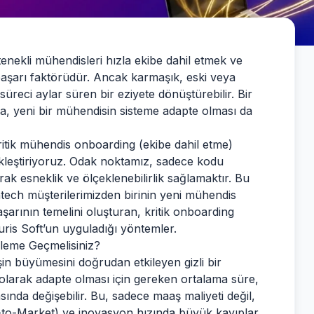
nekli mühendisleri hızla ekibe dahil etmek ve
 başarı faktörüdür. Ancak karmaşık, eski veya
süreci aylar süren bir eziyete dönüştürebilir. Bir
sa, yeni bir mühendisin sisteme adapte olması da
ritik mühendis onboarding (ekibe dahil etme)
ekleştiriyoruz. Odak noktamız, sadece kodu
ak esneklik ve ölçeklenebilirlik sağlamaktır. Bu
intech müşterilerimizden birinin yeni mühendis
aşarının temelini oluşturan, kritik onboarding
curis Soft’un uyguladığı yöntemler.
leme Geçmelisiniz?
şin büyümesini doğrudan etkileyen gizli bir
m olarak adapte olması için gereken ortalama süre,
sında değişebilir. Bu, sadece maaş maliyeti değil,
to-Market) ve inovasyon hızında büyük kayıplar