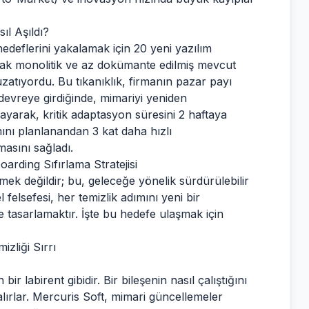
ıl Aşıldı?
hedeflerini yakalamak için 20 yeni yazılım
cak monolitik ve az dokümante edilmiş mevcut
zatıyordu. Bu tıkanıklık, firmanın pazar payı
evreye girdiğinde, mimariyi yeniden
layarak, kritik adaptasyon süresini 2 haftaya
ını planlanandan 3 kat daha hızlı
masını sağladı.
rding Sıfırlama Stratejisi
tmek değildir; bu, geleceğe yönelik sürdürülebilir
 felsefesi, her temizlik adımını yeni bir
de tasarlamaktır. İşte bu hedefe ulaşmak için
izliği Sırrı
r labirent gibidir. Bir bileşenin nasıl çalıştığını
ırlar. Mercuris Soft, mimari güncellemeler