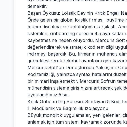
demektir.
Başarı Öyküsü: Lojistik Devinin Kritik Engeli Nas
Önde gelen bir global lojistik firması, büyüme 
mühendisi alma zorunluluğuyla karşılaştı. An
sistemleri, onboarding sürecini 4.5 aya kadar u
kaybetmesine neden oluyordu. Mercuris Soft d
değerlendirerek ve stratejik kod temizliği uygu
indirmeyi başardık. Bu, firmanın mühendis alım
gerçekleştirerek rekabet avantajını geri kazan
Mercuris Soft'un Dönüştürücü Yaklaşımı: Onboa
Kod temizliği, yalnızca syntax hatalarını düzel
bir mimari inşa etmektir. Mercuris Soft’un temel
mühendisin sisteme giriş hızını artıracak şekil
uyguladığımız 5 sır.
Kritik Onboarding Süresini Sıfırlayan 5 Kod Tem
1. Modülerlik ve Bağımlılık İzolasyonu
Büyük monolitik uygulamalar, yeni gelenler için bi
anlamak için tüm sistemi kavramak zorunda kal