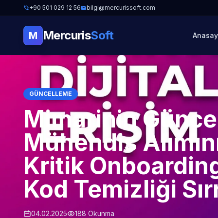
+90 501 029 12 56
bilgi@mercurissoft.com
Mercuris
Soft
M
Anasay
GÜNCELLEME
Mimarinin Günce
Mühendis Alımını
Kritik Onboarding
Kod Temizliği Sırr
04.02.2025
188 Okunma