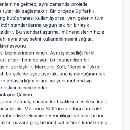
k anlamına gelmez; aynı zamanda projede
 tutarlılık sağlamaktır. Bir projede üç farklı
ing kütüphanesi kullanılıyorsa, yeni gelenin tüm
ktör standartlarına uygun tek bir birleşik
ldırır. Bu standartlaştırma, mühendislerin hızla
ahi aynı araç setini kullanabilmesini sağlar.
Eliminasyonu
biçimlerinden biridir. Aynı işlevselliği farklı
ini artırır hem de yeni bir mühendisin bir
ını zorlaştırır. Mercuris Soft, 'Kendini Tekrar
tı bir şekilde uygulayarak, ana iş mantığının tek
in anlaşılırlığını artırır ve yeni mühendisin
riskini minimize eder.
tajına Çevirin
üncel tutmak, sadece kod kalitesi meselesi değil,
eselesidir. Mercuris Soft'un sunduğu bu kritik
ühendislik ekibinizin verimliliğini ve alım hızını
imizin pazara giriş hızını 3 kat artıran kanıtlanmış