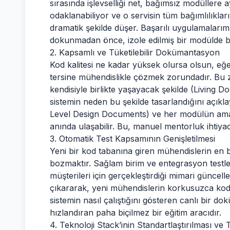
sırasında işlevselliği net, bağımsız modüllere 
odaklanabiliyor ve o servisin tüm bağımlılıklar
dramatik şekilde düşer. Başarılı uygulamaları
dokunmadan önce, izole edilmiş bir modülde bi
2. Kapsamlı ve Tüketilebilir Dokümantasyon
Kod kalitesi ne kadar yüksek olursa olsun, e
tersine mühendislikle çözmek zorundadır. Bu
kendisiyle birlikte yaşayacak şekilde (Living 
sistemin neden bu şekilde tasarlandığını açıkl
Level Design Documents) ve her modülün amacın
anında ulaşabilir. Bu, manuel mentorluk ihtiyac
3. Otomatik Test Kapsamının Genişletilmesi
Yeni bir kod tabanına giren mühendislerin en 
bozmaktır. Sağlam birim ve entegrasyon testler
müşterileri için gerçekleştirdiği mimari güncell
çıkararak, yeni mühendislerin korkusuzca kod
sistemin nasıl çalıştığını gösteren canlı bir 
hızlandıran paha biçilmez bir eğitim aracıdır.
4. Teknoloji Stack’inin Standartlaştırılması ve Tu