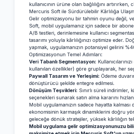
kullanıcının ürüne olan bağlılığını artırırken, c
Mercuris Soft ile Sürdürülebilir Kârlılığa Ulaş
Gelir optimizasyonu bir tahmin oyunu değil, veri
Soft, mobil uygulamanız için sadece bir abone
A/B testleri, derinlemesine kullanıcı segmenta
tasarımı yoluyla kârlılığınızı optimize eder. D
yapmak, uygulamanızın potansiyel gelirini %40
Optimizasyonun Temel Adımları:
Veri Tabanlı Segmentasyon:
Kullanıcılarınız
kullanılan özellikler) göre gruplayarak, her se
Paywall Tasarım ve Yerleşimi:
Ödeme duvarın
dönüştürücü şekilde entegre edilmesi.
Dönüşüm Teşvikleri:
Sınırlı süreli indirimler, k
seçenekleri sunarak satın alma kararını hızla
Mobil uygulamanızın sadece hayatta kalması de
ekonomisinin karmaşık dinamiklerini doğru yön
geleceğe dönük stratejiler, yüksek kârlılığın te
Mobil uygulama gelir optimizasyonunuzu bil
maksimize etmek için Mercuris Soft'un uzman