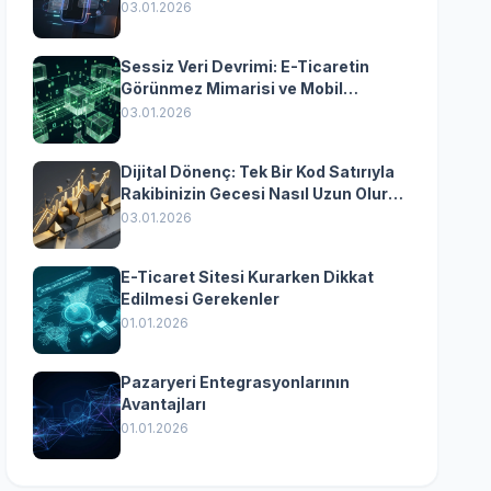
Yazılımın Kazandıran
03.01.2026
Senkronizasyonu
Sessiz Veri Devrimi: E-Ticaretin
Görünmez Mimarisi ve Mobil
Dönüşümün Kurumsal Anahtarı
03.01.2026
Dijital Dönenç: Tek Bir Kod Satırıyla
Rakibinizin Gecesi Nasıl Uzun Olur?
(Kurumsal Yazılımın Güçlü Rolü)
03.01.2026
E-Ticaret Sitesi Kurarken Dikkat
Edilmesi Gerekenler
01.01.2026
Pazaryeri Entegrasyonlarının
Avantajları
01.01.2026