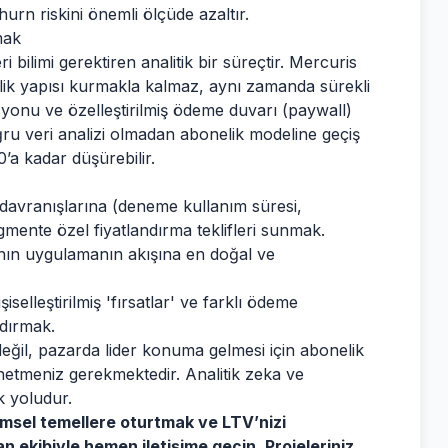
hurn riskini önemli ölçüde azaltır.
mak
 bilimi gerektiren analitik bir süreçtir. Mercuris
lik yapısı kurmakla kalmaz, aynı zamanda sürekli
syonu ve özelleştirilmiş ödeme duvarı (paywall)
oğru veri analizi olmadan abonelik modeline geçiş
’a kadar düşürebilir.
ı davranışlarına (deneme kullanım süresi,
gmente özel fiyatlandırma teklifleri sunmak.
ın uygulamanın akışına en doğal ve
işiselleştirilmiş 'fırsatlar' ve farklı ödeme
ndırmak.
ğil, pazarda lider konuma gelmesi için abonelik
etmeniz gerekmektedir. Analitik zeka ve
k yoludur.
imsel temellere oturtmak ve LTV’nizi
 ekibiyle hemen iletişime geçin. Projeleriniz