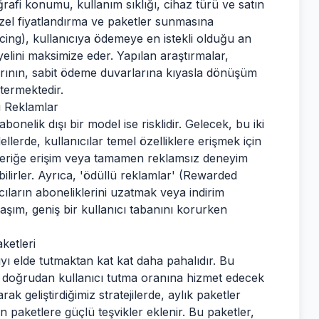
rafi konumu, kullanım sıklığı, cihaz türü ve satın
 özel fiyatlandırma ve paketler sunmasına
cing), kullanıcıya ödemeye en istekli olduğu an
yelini maksimize eder. Yapılan araştırmalar,
arının, sabit ödeme duvarlarına kıyasla dönüşüm
termektedir.
i Reklamlar
elik dışı bir model ise risklidir. Gelecek, bu iki
dellerde, kullanıcılar temel özelliklere erişmek için
çeriğe erişim veya tamamen reklamsız deneyim
ilirler. Ayrıca, 'ödüllü reklamlar' (Rewarded
cıların aboneliklerini uzatmak veya indirim
laşım, geniş bir kullanıcı tabanını korurken
ketleri
ıyı elde tutmaktan kat kat daha pahalıdır. Bu
ni doğrudan kullanıcı tutma oranına hizmet edecek
rak geliştirdiğimiz stratejilerde, aylık paketler
en paketlere güçlü teşvikler eklenir. Bu paketler,