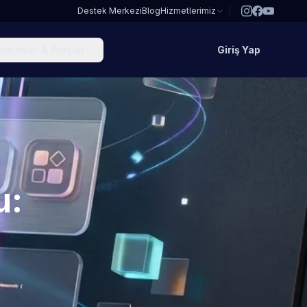
Destek Merkezi
Blog
Hizmetlerimiz
özümler & Araçlar
Giriş Yap
u: