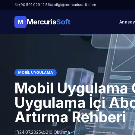
+90 501 029 12 56
bilgi@mercurissoft.com
Mercuris
Soft
M
Anasay
MOBIL UYGULAMA
Mobil Uygulama 
Uygulama İçi Abon
Artırma Rehberi
24.07.2025
210 Okunma