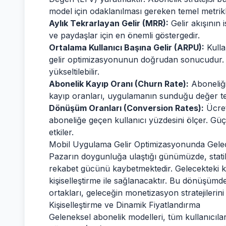
model için odaklanılması gereken temel metrikl
Aylık Tekrarlayan Gelir (MRR):
Gelir akışının 
ve paydaşlar için en önemli göstergedir.
Ortalama Kullanıcı Başına Gelir (ARPU):
Kulla
gelir optimizasyonunun doğrudan sonucudur.
yükseltilebilir.
Abonelik Kayıp Oranı (Churn Rate):
Aboneliği 
kayıp oranları, uygulamanın sunduğu değer tek
Dönüşüm Oranları (Conversion Rates):
Ücret
aboneliğe geçen kullanıcı yüzdesini ölçer. Güç
etkiler.
Mobil Uygulama Gelir Optimizasyonunda Gelec
Pazarın doygunluğa ulaştığı günümüzde, statik 
rekabet gücünü kaybetmektedir. Gelecekteki kâr
kişiselleştirme ile sağlanacaktır. Bu dönüşümd
ortakları, geleceğin monetizasyon stratejilerini
Kişiselleştirme ve Dinamik Fiyatlandırma
Geleneksel abonelik modelleri, tüm kullanıcıla