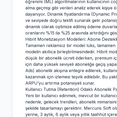
öğrenimi (ML) algoritmalarının kullanıcının coğ
alma geçmişi gibi verileri analiz ederek kişiye
dayanıyor. Dinamik fiyatlandırma (Dynamic Pri
ve seviyede doğru teklifi sunarak gelir potansi
dinamik olarak optimize edilmiş ödeme duvarl
oranlarını %15 ila %25 arasında artırdığını gös
Hibrit Monetizasyon Modelleri: Abone Destekl
Tamamen reklamsız bir model lüks, tamamen abon
modelin akıllıca birleştirilmesindedir. Hibrit mo
düşük bir abonelik ücreti öderken, premium i
için daha yüksek seviyeli aboneliğe geçiş yapab
Ads) abonelik akışına entegre edilerek, kullanı
kazanmak için izlemesi teşvik edilebilir. Bu yak
ARPU’yu artırma potansiyeli sunar.
Kullanıcı Tutma (Retention) Odaklı Abonelik Pa
Yeni bir kullanıcı edinmek, mevcut bir kullanıc
nedenle, gelecek trendleri, abonelik mimarisi
şekilde tasarlamayı gerektirir. Mercuris Soft ola
yerine, 3 aylık, 6 aylık veya yıllık taahhüt içer