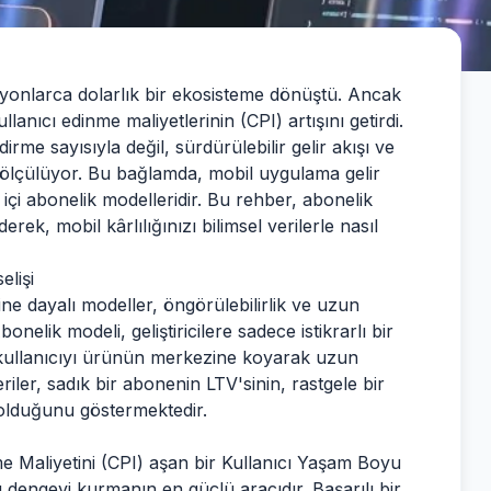
ilyonlarca dolarlık bir ekosisteme dönüştü. Ancak
nıcı edinme maliyetlerinin (CPI) artışını getirdi.
irme sayısıyla değil, sürdürülebilir gelir akışı ve
 ölçülüyor. Bu bağlamda, mobil uygulama gelir
içi abonelik modelleridir. Bu rehber, abonelik
rek, mobil kârlılığınızı bilimsel verilerle nasıl
lişi
ne dayalı modeller, öngörülebilirlik ve uzun
onelik modeli, geliştiricilere sadece istikrarlı bir
kullanıcıyı ürünün merkezine koyarak uzun
eriler, sadık bir abonenin LTV'sinin, rastgele bir
 olduğunu göstermektedir.
e Maliyetini (CPI) aşan bir Kullanıcı Yaşam Boyu
u dengeyi kurmanın en güçlü aracıdır. Başarılı bir