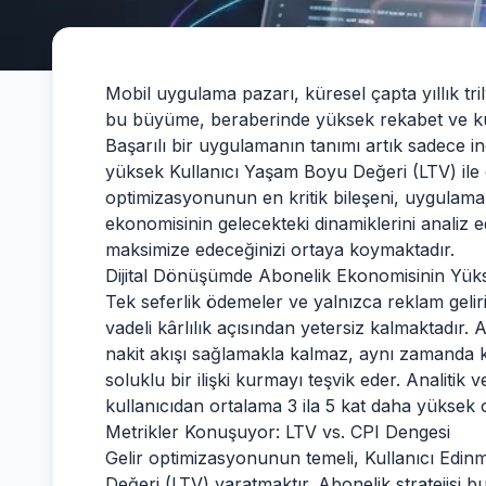
Mobil uygulama pazarı, küresel çapta yıllık tr
bu büyüme, beraberinde yüksek rekabet ve kulla
Başarılı bir uygulamanın tanımı artık sadece ind
yüksek Kullanıcı Yaşam Boyu Değeri (LTV) ile
optimizasyonunun en kritik bileşeni, uygulama 
ekonomisinin gelecekteki dinamiklerini analiz ede
maksimize edeceğinizi ortaya koymaktadır.
Dijital Dönüşümde Abonelik Ekonomisinin Yükse
Tek seferlik ödemeler ve yalnızca reklam geliri
vadeli kârlılık açısından yetersiz kalmaktadır. Ab
nakit akışı sağlamakla kalmaz, aynı zamanda 
soluklu bir ilişki kurmayı teşvik eder. Analitik v
kullanıcıdan ortalama 3 ila 5 kat daha yüksek
Metrikler Konuşuyor: LTV vs. CPI Dengesi
Gelir optimizasyonunun temeli, Kullanıcı Edinm
Değeri (LTV) yaratmaktır. Abonelik stratejisi b