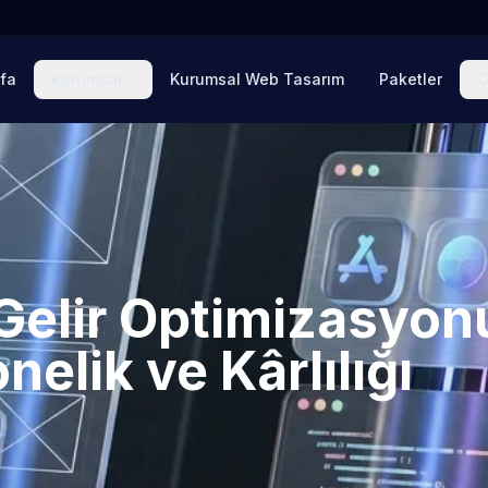
fa
Kurumsal
Kurumsal Web Tasarım
Paketler
Ç
Gelir Optimizasyon
elik ve Kârlılığı