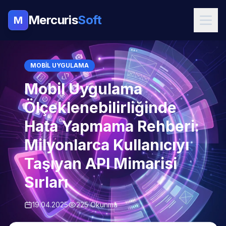
Mercuris
Soft
M
MOBIL UYGULAMA
Mobil Uygulama
Ölçeklenebilirliğinde
Hata Yapmama Rehberi:
Milyonlarca Kullanıcıyı
Taşıyan API Mimarisi
Sırları
19.04.2025
225 Okunma