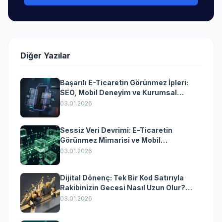
Diğer Yazılar
Başarılı E-Ticaretin Görünmez İpleri:
SEO, Mobil Deneyim ve Kurumsal
Yazılımın Kazandıran Senkronizasyonu
03.01.2026
Sessiz Veri Devrimi: E-Ticaretin
Görünmez Mimarisi ve Mobil
Dönüşümün Kurumsal Anahtarı
03.01.2026
Dijital Dönenç: Tek Bir Kod Satırıyla
Rakibinizin Gecesi Nasıl Uzun Olur?
(Kurumsal Yazılımın Güçlü Rolü)
03.01.2026