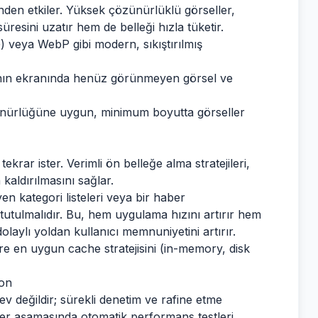
nden etkiler. Yüksek çözünürlüklü görseller,
resini uzatır hem de belleği hızla tüketir.
) veya WebP gibi modern, sıkıştırılmış
nın ekranında henüz görünmeyen görsel ve
nürlüğüne uygun, minimum boyutta görseller
ekrar ister. Verimli ön belleğe alma stratejileri,
aldırılmasını sağlar.
n kategori listeleri veya bir haber
e tutulmalıdır. Bu, hem uygulama hızını artırır hem
dolaylı yoldan kullanıcı memnuniyetini artırır.
e en uygun cache stratejisini (in-memory, disk
yon
v değildir; sürekli denetim ve rafine etme
n her aşamasında otomatik performans testleri