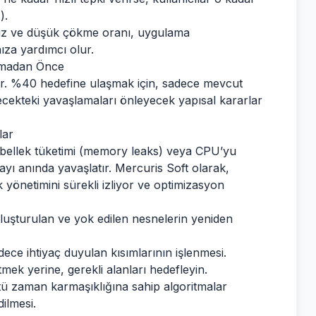
).
z ve düşük çökme oranı, uygulama
za yardımcı olur.
amadan Önce
ir. %40 hedefine ulaşmak için, sadece mevcut
ecekteki yavaşlamaları önleyecek yapısal kararlar
lar
rı bellek tüketimi (memory leaks) veya CPU’yu
ı anında yavaşlatır. Mercuris Soft olarak,
önetimini sürekli izliyor ve optimizasyon
luşturulan ve yok edilen nesnelerin yeniden
ece ihtiyaç duyulan kısımlarının işlenmesi.
k yerine, gerekli alanları hedefleyin.
tü zaman karmaşıklığına sahip algoritmalar
ilmesi.