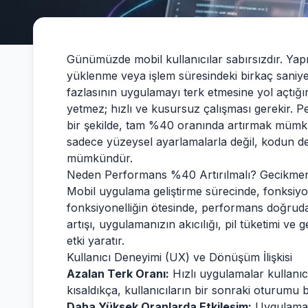
Günümüzde mobil kullanıcılar sabırsızdır. Yap
yüklenme veya işlem süresindeki birkaç saniye
fazlasının uygulamayı terk etmesine yol açtığ
yetmez; hızlı ve kusursuz çalışması gerekir. P
bir şekilde, tam %40 oranında artırmak mümk
sadece yüzeysel ayarlamalarla değil, kodun deri
mümkündür.
Neden Performans %40 Artırılmalı? Gecikmeni
Mobil uygulama geliştirme sürecinde, fonksiyone
fonksiyonelliğin ötesinde, performans doğrudan
artışı, uygulamanızın akıcılığı, pil tüketimi ve
etki yaratır.
Kullanıcı Deneyimi (UX) ve Dönüşüm İlişkisi
Azalan Terk Oranı:
Hızlı uygulamalar kullanıc
kısaldıkça, kullanıcıların bir sonraki oturumu b
Daha Yüksek Oranlarda Etkileşim:
Uygulama n