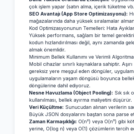
çok işlem yapar (satın alma, içerik tüketme vb.
SEO Avantajı (App Store Optimizasyonu):
Hı
mağazalarında daha yüksek sıralamalar almanı
Kod Optimizasyonunun Temelleri: Hata Ayıkl
Yüksek performans, sağlam bir temel gerektir
kodun hızlandırılması değil, aynı zamanda gel
almak önemlidir.
Minimum Bellek Kullanımı ve Verimli Algoritma
Mobil cihazlar sınırlı kaynaklara sahiptir. Aşı
gereksiz yere meşgul eden döngüler, uygulamay
uygulamaların yaşam döngüsü boyunca bellek y
döngülerine dahil ediyoruz.
Nesne Havuzlama (Object Pooling):
Sık sık o
kullanılması, bellek ayırma maliyetini düşürür.
Veri Küçültme:
Sunucudan alınan verilerin sad
Büyük JSON dosyalarını baştan sona parse etme
Zaman Karmaşıklığı:
O(n²) veya O(n³) gibi kö
yerine, O(log n) veya O(1) çözümlerin tercih ed