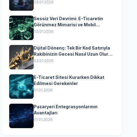
Yazılımın Kazandıran
03.01.2026
Senkronizasyonu
Sessiz Veri Devrimi: E-Ticaretin
Görünmez Mimarisi ve Mobil
Dönüşümün Kurumsal Anahtarı
03.01.2026
Dijital Dönenç: Tek Bir Kod Satırıyla
Rakibinizin Gecesi Nasıl Uzun Olur?
(Kurumsal Yazılımın Güçlü Rolü)
03.01.2026
E-Ticaret Sitesi Kurarken Dikkat
Edilmesi Gerekenler
01.01.2026
Pazaryeri Entegrasyonlarının
Avantajları
01.01.2026