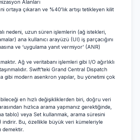
mizasyon Alanları
i ortaya çıkaran ve %40’lık artışı tetikleyen kilit
 nedeni, uzun süren işlemlerin (ağ istekleri,
lar) ana kullanıcı arayüzü (UI) iş parçacığını
asına ve ‘uygulama yanıt vermiyor’ (ANR)
ktır. Ağ ve veritabanı işlemleri gibi I/O ağırlıklı
taşınmalıdır. Swift’teki Grand Central Dispatch
a gibi modern asenkron yapılar, bu yönetimi çok
bileceği en hızlı değişikliklerden biri, doğru veri
arasından hızlıca arama yapmanız gerektiğinde,
a tablo) veya Set kullanmak, arama süresini
ndirir. Bu, özellikle büyük veri kümeleriyle
ı demektir.