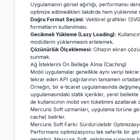
Uygulamanın görsel ağırlığı, performansı deri
optimize edilmedikleri takdirde hem yüklenme sü
Doğru Format Seçimi:
Vektörel grafikler (SVG
formatların kullanılması.
Gecikmeli Yükleme (Lazy Loading):
Kullanıcı
modüllerin yüklenmesini ertelemek.
Çözünürlük Ölçeklemesi:
Cihazın ekran çözü
sunmak.
Ağ İsteklerini Ön Belleğe Alma (Caching)
Mobil uygulamalar genellikle aynı veriyi tekrar t
tekrar eden API çağrılarının tamamen ortadan k
Örneğin, bir e-ticaret uygulamasında değişmeye
uygulamasındaki statik içerikler, yerel bellekt
de kullanıcının mobil veri tüketimini azaltarak 
Mercuris Soft uzmanları, uygulama türüne gör
cache) belirler.
Mercuris Soft Farkı: Sürdürülebilir Optimizas
Performans optimizasyonu tek seferlik bir göre
gerektirir. Mercuris Soft, geliştirme sürecini