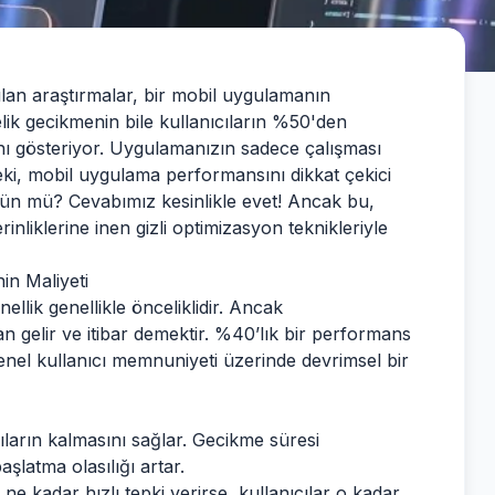
ılan araştırmalar, bir mobil uygulamanın
lik gecikmenin bile kullanıcıların %50'den
ını gösteriyor. Uygulamanızın sadece çalışması
eki, mobil uygulama performansını dikkat çekici
ün mü? Cevabımız kesinlikle evet! Ancak bu,
nliklerine inen gizli optimizasyon teknikleriyle
n Maliyeti
llik genellikle önceliklidir. Ancak
 gelir ve itibar demektir. %40’lık bir performans
 genel kullanıcı memnuniyeti üzerinde devrimsel bir
ıların kalmasını sağlar. Gecikme süresi
aşlatma olasılığı artar.
e kadar hızlı tepki verirse, kullanıcılar o kadar