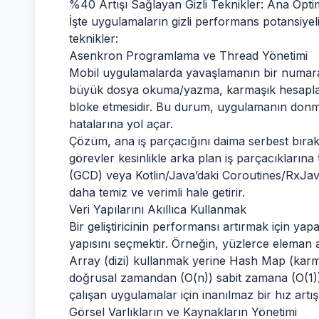
%40 Artışı Sağlayan Gizli Teknikler: Ana Opti
İşte uygulamaların gizli performans potansiyelin
teknikler:
Asenkron Programlama ve Thread Yönetimi
Mobil uygulamalarda yavaşlamanın bir numaralı
büyük dosya okuma/yazma, karmaşık hesaplama
bloke etmesidir. Bu durum, uygulamanın donm
hatalarına yol açar.
Çözüm, ana iş parçacığını daima serbest bırakma
görevler kesinlikle arka plan iş parçacıklarına 
(GCD) veya Kotlin/Java’daki Coroutines/RxJav
daha temiz ve verimli hale getirir.
Veri Yapılarını Akıllıca Kullanmak
Bir geliştiricinin performansı artırmak için yapa
yapısını seçmektir. Örneğin, yüzlerce eleman 
Array (dizi) kullanmak yerine Hash Map (karm
doğrusal zamandan (O(n)) sabit zamana (O(1)) i
çalışan uygulamalar için inanılmaz bir hız artış
Görsel Varlıkların ve Kaynakların Yönetimi