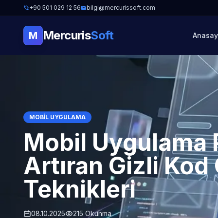
+90 501 029 12 56
bilgi@mercurissoft.com
Mercuris
Soft
M
Anasay
MOBIL UYGULAMA
Mobil Uygulama 
Artıran Gizli Ko
Teknikleri
08.10.2025
215 Okunma