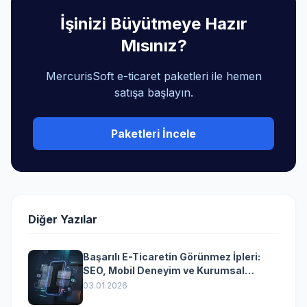
İşinizi Büyütmeye Hazır
Mısınız?
MercurisSoft e-ticaret paketleri ile hemen
satışa başlayın.
Paketleri İncele
Diğer Yazılar
Başarılı E-Ticaretin Görünmez İpleri:
SEO, Mobil Deneyim ve Kurumsal
Yazılımın Kazandıran Senkronizasyonu
03.01.2026