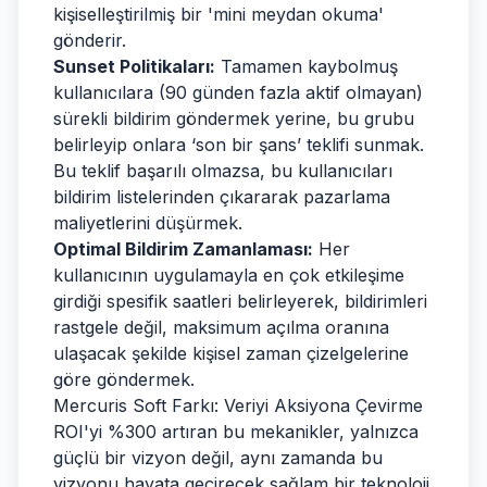
kişiselleştirilmiş bir 'mini meydan okuma'
gönderir.
Sunset Politikaları:
Tamamen kaybolmuş
kullanıcılara (90 günden fazla aktif olmayan)
sürekli bildirim göndermek yerine, bu grubu
belirleyip onlara ‘son bir şans’ teklifi sunmak.
Bu teklif başarılı olmazsa, bu kullanıcıları
bildirim listelerinden çıkararak pazarlama
maliyetlerini düşürmek.
Optimal Bildirim Zamanlaması:
Her
kullanıcının uygulamayla en çok etkileşime
girdiği spesifik saatleri belirleyerek, bildirimleri
rastgele değil, maksimum açılma oranına
ulaşacak şekilde kişisel zaman çizelgelerine
göre göndermek.
Mercuris Soft Farkı: Veriyi Aksiyona Çevirme
ROI'yi %300 artıran bu mekanikler, yalnızca
güçlü bir vizyon değil, aynı zamanda bu
vizyonu hayata geçirecek sağlam bir teknoloji