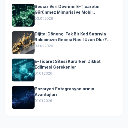
Sessiz Veri Devrimi: E-Ticaretin
Görünmez Mimarisi ve Mobil
Dönüşümün Kurumsal Anahtarı
03.01.2026
Dijital Dönenç: Tek Bir Kod Satırıyla
Rakibinizin Gecesi Nasıl Uzun Olur?
(Kurumsal Yazılımın Güçlü Rolü)
03.01.2026
E-Ticaret Sitesi Kurarken Dikkat
Edilmesi Gerekenler
01.01.2026
Pazaryeri Entegrasyonlarının
Avantajları
01.01.2026