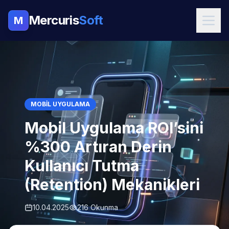
Mercuris
Soft
M
MOBIL UYGULAMA
Mobil Uygulama ROI’sini
%300 Artıran Derin
Kullanıcı Tutma
(Retention) Mekanikleri
10.04.2025
216 Okunma