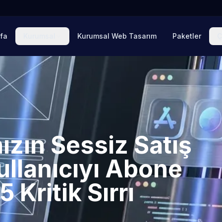
fa
Kurumsal
Kurumsal Web Tasarım
Paketler
Ç
zın Sessiz Satış
ullanıcıyı Abone
 Kritik Sırrı