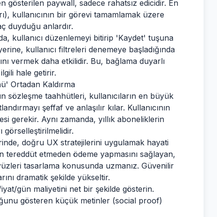
gösterilen paywall, sadece rahatsız edicidir. En
ı), kullanıcının bir görevi tamamlamak üzere
aç duyduğu anlardır.
, kullanıcı düzenlemeyi bitirip 'Kaydet' tuşuna
 yerine, kullanıcı filtreleri denemeye başladığında
ısını vermek daha etkilidir. Bu, bağlama duyarlı
ili hale getirir.
nü' Ortadan Kaldırma
n sözleşme taahhütleri, kullanıcıların en büyük
tlandırmayı şeffaf ve anlaşılır kılar. Kullanıcının
si gerekir. Aynı zamanda, yıllık aboneliklerin
 görselleştirilmelidir.
inde, doğru UX stratejilerini uygulamak hayati
rın tereddüt etmeden ödeme yapmasını sağlayan,
ayüzleri tasarlama konusunda uzmanız. Güvenilir
nı dramatik şekilde yükseltir.
fiyat/gün maliyetini net bir şekilde gösterin.
ğunu gösteren küçük metinler (social proof)