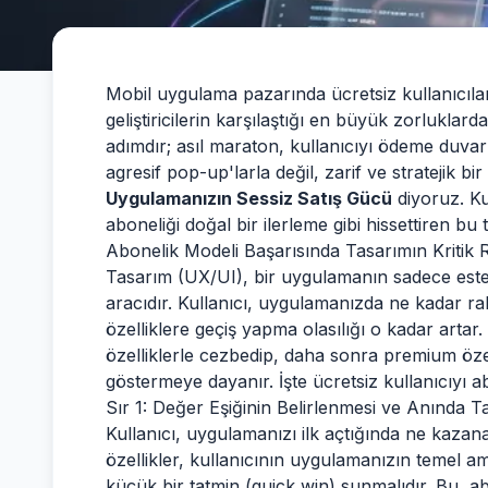
Mobil uygulama pazarında ücretsiz kullanıcı
geliştiricilerin karşılaştığı en büyük zorluklard
adımdır; asıl maraton, kullanıcıyı ödeme duvar
agresif pop-up'larla değil, zarif ve stratejik bi
Uygulamanızın Sessiz Satış Gücü
diyoruz. Ku
aboneliği doğal bir ilerleme gibi hissettiren bu t
Abonelik Modeli Başarısında Tasarımın Kritik 
Tasarım (UX/UI), bir uygulamanın sadece este
aracıdır. Kullanıcı, uygulamanızda ne kadar ra
özelliklere geçiş yapma olasılığı o kadar artar. 
özelliklerle cezbedip, daha sonra premium özelli
göstermeye dayanır. İşte ücretsiz kullanıcıyı ab
Sır 1: Değer Eşiğinin Belirlenmesi ve Anında T
Kullanıcı, uygulamanızı ilk açtığında ne kazan
özellikler, kullanıcının uygulamanızın temel am
küçük bir tatmin (quick win) sunmalıdır. Bu, ab