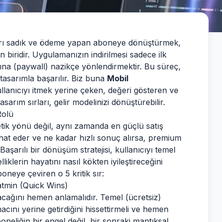
ları sadık ve ödeme yapan aboneye dönüştürmek,
an biridir. Uygulamanızın indirilmesi sadece ilk
ına (paywall) nazikçe yönlendirmektir. Bu süreç,
r tasarımla başarılır. Biz buna
Mobil
llanıcıyı itmek yerine çeken, değeri gösteren ve
asarım sırları, gelir modelinizi dönüştürebilir.
Rolü
tik yönü değil, aynı zamanda en güçlü satış
hat eder ve ne kadar hızlı sonuç alırsa, premium
Başarılı bir dönüşüm stratejisi, kullanıcıyı temel
klerin hayatını nasıl kökten iyileştireceğini
oneye çeviren o 5 kritik sır:
atmin (Quick Wins)
acağını hemen anlamalıdır. Temel (ücretsiz)
acını yerine getirdiğini hissettirmeli ve hemen
oneliğin bir engel değil, bir sonraki mantıksal