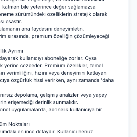
iz katman bile yeterince değer sağlamazsa,
eneme sürümündeki özelliklerin stratejik olarak
ı esastır.
ulamanın ana faydasını deneyimletin.
im sırasında, premium özelliğin çözümleyeceği
lik Ayrımı
sıtlayarak kullanıcıyı aboneliğe zorlar. Oysa
ak yerine cezbeder. Premium özellikler, temel
nın verimliliğini, hızını veya deneyimini katlayan
ıcıya özgürlük hissi verirken, aynı zamanda 'daha
ınırsız depolama, gelişmiş analizler veya yapay
erin erişemediği derinlik sunmalıdır.
onel uygulamalarda, abonelik kullanıcıya bir
üm Noktaları
ımdaki en ince detaydır. Kullanıcı henüz