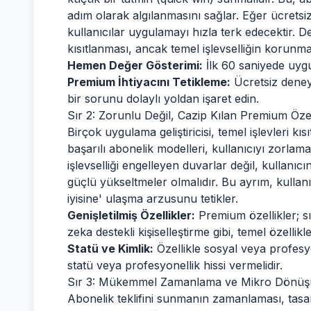
adım olarak algılanmasını sağlar. Eğer ücrets
kullanıcılar uygulamayı hızla terk edecektir. D
kısıtlanması, ancak temel işlevselliğin korunmas
Hemen Değer Gösterimi:
İlk 60 saniyede uyg
Premium İhtiyacını Tetikleme:
Ücretsiz deney
bir sorunu dolaylı yoldan işaret edin.
Sır 2: Zorunlu Değil, Cazip Kılan Premium Özel
Birçok uygulama geliştiricisi, temel işlevleri kı
başarılı abonelik modelleri, kullanıcıyı zorlam
işlevselliği engelleyen duvarlar değil, kullanıcı
güçlü yükseltmeler olmalıdır. Bu ayrım, kullan
iyisine' ulaşma arzusunu tetikler.
Genişletilmiş Özellikler:
Premium özellikler; s
zeka destekli kişiselleştirme gibi, temel özellikl
Statü ve Kimlik:
Özellikle sosyal veya profesy
statü veya profesyonellik hissi vermelidir.
Sır 3: Mükemmel Zamanlama ve Mikro Dönüş
Abonelik teklifini sunmanın zamanlaması, tasar