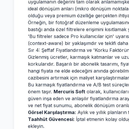
uygulamanın değerini tam olarak anlamamışken 
ideal dönüşüm anları (mikro dönüşüm noktalar
olduğu veya premium özelliğe gerçekten ihtiy
Örneğin, bir fotoğraf düzenleme uygulamasında
bastığı anda özel filtrelere erişimini kısıtlamak
'Bu filtreler sadece Pro kullanıcılar için' uyar
(context-aware) bir yaklaşımdır ve teklifi daha ilg
Sır 4: Şeffaf Fiyatlandırma ve 'Korku Faktörü
Gizlenmiş ücretler, karmaşık katmanlar ve uzu
korkularıdır. Başarılı bir abonelik tasarımı, fiya
hangi fiyata ne elde edeceğini anında görebilme
cazibesini artırmak için maliyet karşılaştırmaları
Bu karmaşık fiyatlandırma ve A/B test süreçler
önem taşır.
Mercuris Soft
olarak, kullanıcıla
güven inşa eden ve anlaşılır fiyatlandırma ar
ve net fiyat sunumu, abonelik dönüşüm oranları
Görsel Karşılaştırma:
Aylık ve yıllık planların 
Taahhüt Güvencesi:
İptal etmenin kolay oldu
ekleyin.