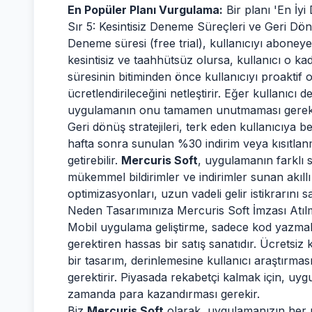
En Popüler Planı Vurgulama:
Bir planı 'En İyi
Sır 5: Kesintisiz Deneme Süreçleri ve Geri Dönü
Deneme süresi (free trial), kullanıcıyı abone
kesintisiz ve taahhütsüz olursa, kullanıcı o ka
süresinin bitiminden önce kullanıcıyı proaktif o
ücretlendirileceğini netleştirir. Eğer kullanıcı
uygulamanın onu tamamen unutmaması gereki
Geri dönüş stratejileri, terk eden kullanıcıya bel
hafta sonra sunulan %30 indirim veya kısıtlanmış
getirebilir.
Mercuris Soft
, uygulamanın farklı 
mükemmel bildirimler ve indirimler sunan akıllı
optimizasyonları, uzun vadeli gelir istikrarını s
Neden Tasarımınıza Mercuris Soft İmzası Atıl
Mobil uygulama geliştirme, sadece kod yazmaktan
gerektiren hassas bir satış sanatıdır. Ücretsiz 
bir tasarım, derinlemesine kullanıcı araştırması, 
gerektirir. Piyasada rekabetçi kalmak için, uy
zamanda para kazandırması gerekir.
Biz
Mercuris Soft
olarak, uygulamanızın her p