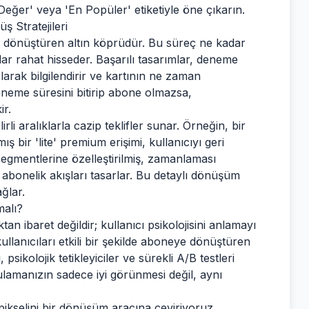
 Değer' veya 'En Popüler' etiketiyle öne çıkarın.
ş Stratejileri
ye dönüştüren altın köprüdür. Bu süreç ne kadar
dar rahat hisseder. Başarılı tasarımlar, deneme
larak bilgilendirir ve kartının ne zaman
 deneme süresini bitirip abone olmazsa,
r.
irli aralıklarla cazip teklifler sunar. Örneğin, bir
 bir 'lite' premium erişimi, kullanıcıyı geri
segmentlerine özelleştirilmiş, zamanlaması
 abonelik akışları tasarlar. Bu detaylı dönüşüm
ağlar.
malı?
 ibaret değildir; kullanıcı psikolojisini anlamayı
kullanıcıları etkili bir şekilde aboneye dönüştüren
psikolojik tetikleyiciler ve sürekli A/B testleri
gulamanızın sadece iyi görünmesi değil, aynı
ikselini bir dönüşüm aracına çeviriyoruz.