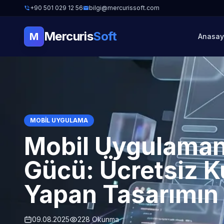
+90 501 029 12 56
bilgi@mercurissoft.com
Mercuris
Soft
M
Anasay
MOBIL UYGULAMA
Mobil Uygulamanı
Gücü: Ücretsiz K
Yapan Tasarımın 5
09.08.2025
228 Okunma