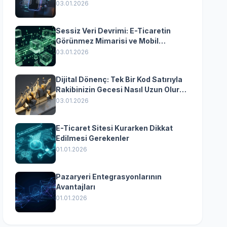
Yazılımın Kazandıran
03.01.2026
Senkronizasyonu
Sessiz Veri Devrimi: E-Ticaretin
Görünmez Mimarisi ve Mobil
Dönüşümün Kurumsal Anahtarı
03.01.2026
Dijital Dönenç: Tek Bir Kod Satırıyla
Rakibinizin Gecesi Nasıl Uzun Olur?
(Kurumsal Yazılımın Güçlü Rolü)
03.01.2026
E-Ticaret Sitesi Kurarken Dikkat
Edilmesi Gerekenler
01.01.2026
Pazaryeri Entegrasyonlarının
Avantajları
01.01.2026