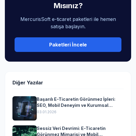
Mısınız?
MercurisSoft e-ticaret paketleri ile hemen
satışa başlayın.
Paketleri İncele
Diğer Yazılar
Başarılı E-Ticaretin Görünmez İpleri:
SEO, Mobil Deneyim ve Kurumsal
Yazılımın Kazandıran Senkronizasyonu
03.01.2026
Sessiz Veri Devrimi: E-Ticaretin
Görünmez Mimarisi ve Mobil