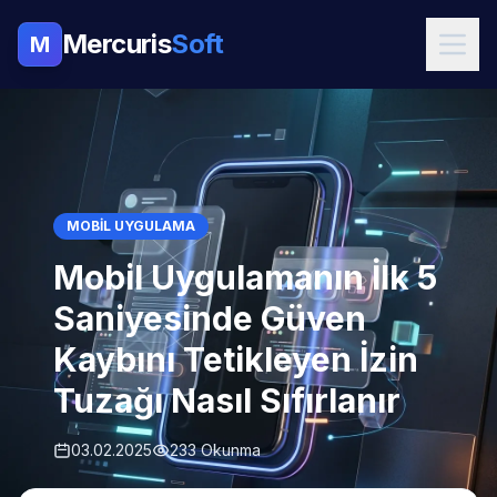
Mercuris
Soft
M
MOBIL UYGULAMA
Mobil Uygulamanın İlk 5
Saniyesinde Güven
Kaybını Tetikleyen İzin
Tuzağı Nasıl Sıfırlanır
03.02.2025
233 Okunma