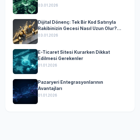
Dönüşümün Kurumsal Anahtarı
03.01.2026
Dijital Dönenç: Tek Bir Kod Satırıyla
Rakibinizin Gecesi Nasıl Uzun Olur?
(Kurumsal Yazılımın Güçlü Rolü)
03.01.2026
E-Ticaret Sitesi Kurarken Dikkat
Edilmesi Gerekenler
01.01.2026
Pazaryeri Entegrasyonlarının
Avantajları
01.01.2026