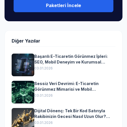
Paketleri İncele
Diğer Yazılar
Başarılı E-Ticaretin Görünmez İpleri:
SEO, Mobil Deneyim ve Kurumsal
Yazılımın Kazandıran Senkronizasyonu
03.01.2026
Sessiz Veri Devrimi: E-Ticaretin
Görünmez Mimarisi ve Mobil
Dönüşümün Kurumsal Anahtarı
03.01.2026
Dijital Dönenç: Tek Bir Kod Satırıyla
Rakibinizin Gecesi Nasıl Uzun Olur?
(Kurumsal Yazılımın Güçlü Rolü)
03.01.2026