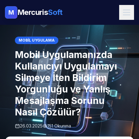
Mercuris
Soft
M
MOBIL UYGULAMA
Mobil Uygulamanızda
Kullanıcıyı Uygulamayı
Silmeye İten Bildirim
Yorgunluğu ve Yanlış
Mesajlaşma Sorunu
Nasıl Çözülür?
26.03.2025
151 Okunma