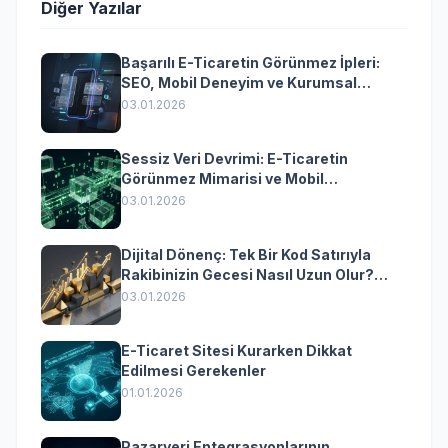
Diğer Yazılar
Başarılı E-Ticaretin Görünmez İpleri:
SEO, Mobil Deneyim ve Kurumsal
Yazılımın Kazandıran Senkronizasyonu
03.01.2026
Sessiz Veri Devrimi: E-Ticaretin
Görünmez Mimarisi ve Mobil
Dönüşümün Kurumsal Anahtarı
03.01.2026
Dijital Dönenç: Tek Bir Kod Satırıyla
Rakibinizin Gecesi Nasıl Uzun Olur?
(Kurumsal Yazılımın Güçlü Rolü)
03.01.2026
E-Ticaret Sitesi Kurarken Dikkat
Edilmesi Gerekenler
01.01.2026
Pazaryeri Entegrasyonlarının