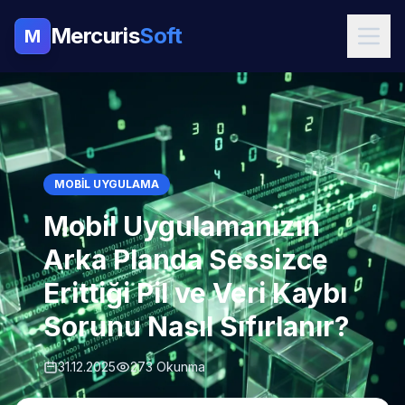
Mercuris
Soft
M
MOBIL UYGULAMA
Mobil Uygulamanızın
Arka Planda Sessizce
Erittiği Pil ve Veri Kaybı
Sorunu Nasıl Sıfırlanır?
31.12.2025
273 Okunma