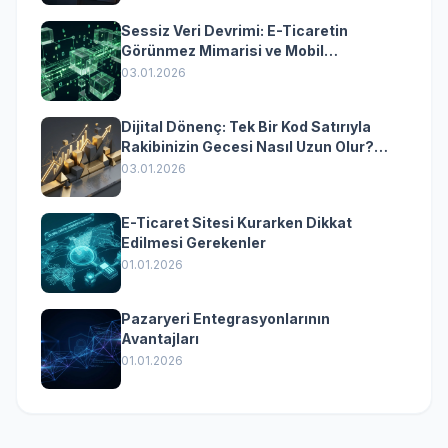
Sessiz Veri Devrimi: E-Ticaretin
Görünmez Mimarisi ve Mobil
Dönüşümün Kurumsal Anahtarı
03.01.2026
Dijital Dönenç: Tek Bir Kod Satırıyla
Rakibinizin Gecesi Nasıl Uzun Olur?
(Kurumsal Yazılımın Güçlü Rolü)
03.01.2026
E-Ticaret Sitesi Kurarken Dikkat
Edilmesi Gerekenler
01.01.2026
Pazaryeri Entegrasyonlarının
Avantajları
01.01.2026