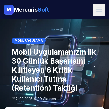
Mercuris
Soft
M
MOBIL UYGULAMA
Mobil Uygulamanızın İlk
30 Günlük Başarısını
Kilitleyen 6 Kritik
Kullanıcı Tutma
(Retention) Taktiği
21.03.2025
199 Okunma