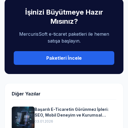
İşinizi Büyütmeye Hazır
Mısınız?
MercurisSoft e-ticaret paketleri ile hemen
satışa başlayın.
Paketleri İncele
Diğer Yazılar
Başarılı E-Ticaretin Görünmez İpleri:
SEO, Mobil Deneyim ve Kurumsal
Yazılımın Kazandıran Senkronizasyonu
03.01.2026