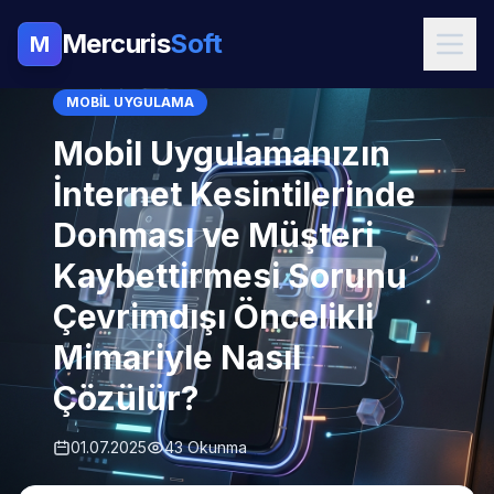
Mercuris
Soft
M
MOBIL UYGULAMA
Mobil Uygulamanızın
İnternet Kesintilerinde
Donması ve Müşteri
Kaybettirmesi Sorunu
Çevrimdışı Öncelikli
Mimariyle Nasıl
Çözülür?
01.07.2025
43 Okunma