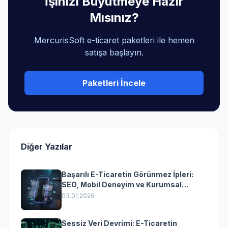
İşinizi Büyütmeye Hazır
Mısınız?
MercurisSoft e-ticaret paketleri ile hemen
satışa başlayın.
Paketleri İncele
Diğer Yazılar
Başarılı E-Ticaretin Görünmez İpleri:
SEO, Mobil Deneyim ve Kurumsal
Yazılımın Kazandıran Senkronizasyonu
03.01.2026
Sessiz Veri Devrimi: E-Ticaretin