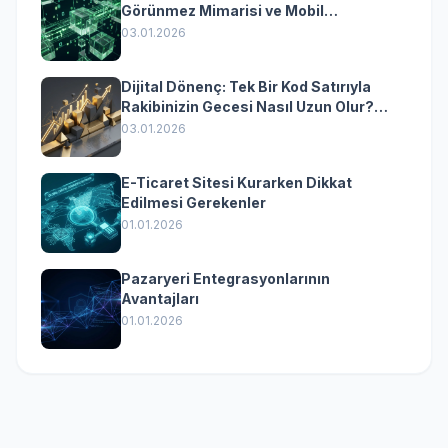
Görünmez Mimarisi ve Mobil
Dönüşümün Kurumsal Anahtarı
03.01.2026
Dijital Dönenç: Tek Bir Kod Satırıyla
Rakibinizin Gecesi Nasıl Uzun Olur?
(Kurumsal Yazılımın Güçlü Rolü)
03.01.2026
E-Ticaret Sitesi Kurarken Dikkat
Edilmesi Gerekenler
01.01.2026
Pazaryeri Entegrasyonlarının
Avantajları
01.01.2026