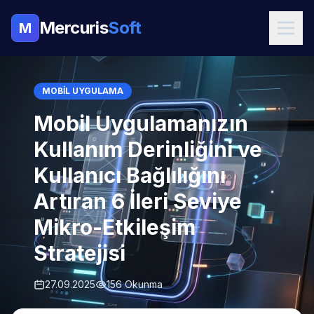
Mercuris
Soft
M
MOBIL UYGULAMA
Mobil Uygulamanızın
Kullanım Derinliğini ve
Kullanıcı Bağlılığını
Artıran 6 İleri Seviye
Mikro-Etkileşim
Stratejisi
27.09.2025
156 Okunma