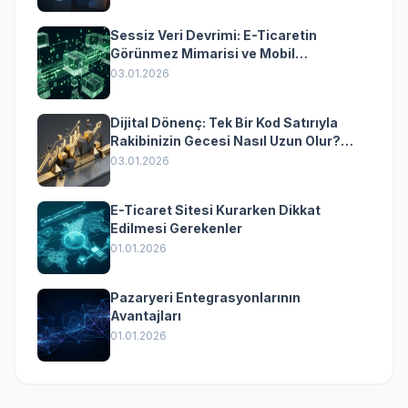
Sessiz Veri Devrimi: E-Ticaretin
Görünmez Mimarisi ve Mobil
Dönüşümün Kurumsal Anahtarı
03.01.2026
Dijital Dönenç: Tek Bir Kod Satırıyla
Rakibinizin Gecesi Nasıl Uzun Olur?
(Kurumsal Yazılımın Güçlü Rolü)
03.01.2026
E-Ticaret Sitesi Kurarken Dikkat
Edilmesi Gerekenler
01.01.2026
Pazaryeri Entegrasyonlarının
Avantajları
01.01.2026