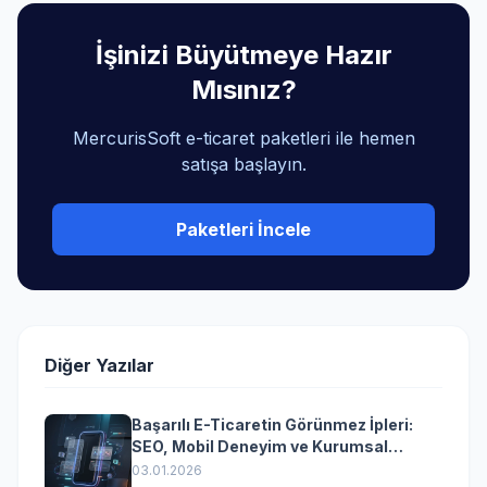
İşinizi Büyütmeye Hazır
Mısınız?
MercurisSoft e-ticaret paketleri ile hemen
satışa başlayın.
Paketleri İncele
Diğer Yazılar
Başarılı E-Ticaretin Görünmez İpleri:
SEO, Mobil Deneyim ve Kurumsal
Yazılımın Kazandıran Senkronizasyonu
03.01.2026