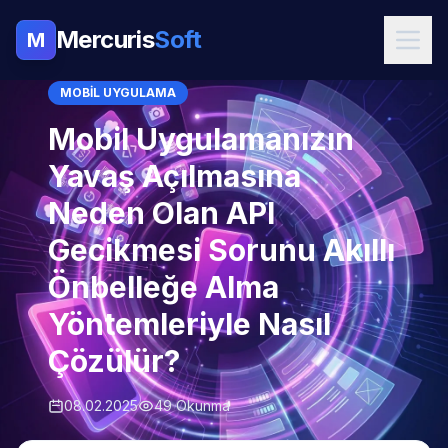
Mercuris
Soft
M
MOBIL UYGULAMA
Mobil Uygulamanızın
Yavaş Açılmasına
Neden Olan API
Gecikmesi Sorunu Akıllı
Önbelleğe Alma
Yöntemleriyle Nasıl
Çözülür?
08.02.2025
49 Okunma