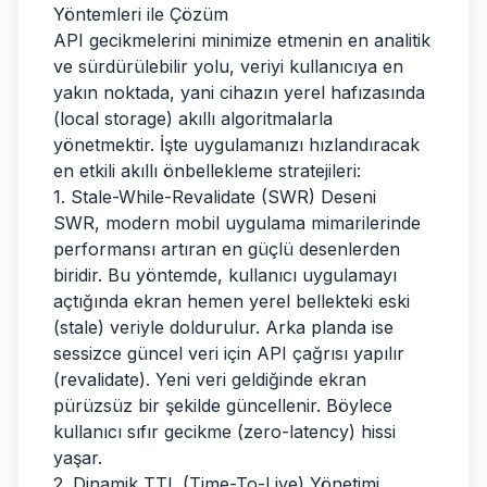
Yöntemleri ile Çözüm
API gecikmelerini minimize etmenin en analitik
ve sürdürülebilir yolu, veriyi kullanıcıya en
yakın noktada, yani cihazın yerel hafızasında
(local storage) akıllı algoritmalarla
yönetmektir. İşte uygulamanızı hızlandıracak
en etkili akıllı önbellekleme stratejileri:
1. Stale-While-Revalidate (SWR) Deseni
SWR, modern mobil uygulama mimarilerinde
performansı artıran en güçlü desenlerden
biridir. Bu yöntemde, kullanıcı uygulamayı
açtığında ekran hemen yerel bellekteki eski
(stale) veriyle doldurulur. Arka planda ise
sessizce güncel veri için API çağrısı yapılır
(revalidate). Yeni veri geldiğinde ekran
pürüzsüz bir şekilde güncellenir. Böylece
kullanıcı sıfır gecikme (zero-latency) hissi
yaşar.
2. Dinamik TTL (Time-To-Live) Yönetimi