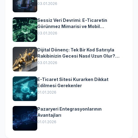
Yazılımın Kazandıran Senkronizasyonu
03.01.2026
Sessiz Veri Devrimi: E-Ticaretin
Görünmez Mimarisi ve Mobil
Dönüşümün Kurumsal Anahtarı
03.01.2026
Dijital Dönenç: Tek Bir Kod Satırıyla
Rakibinizin Gecesi Nasıl Uzun Olur?
(Kurumsal Yazılımın Güçlü Rolü)
03.01.2026
E-Ticaret Sitesi Kurarken Dikkat
Edilmesi Gerekenler
01.01.2026
Pazaryeri Entegrasyonlarının
Avantajları
01.01.2026