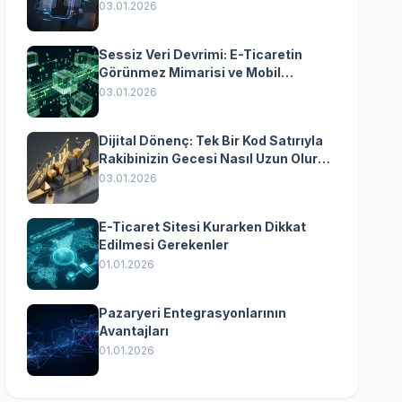
Yazılımın Kazandıran
03.01.2026
Senkronizasyonu
Sessiz Veri Devrimi: E-Ticaretin
Görünmez Mimarisi ve Mobil
Dönüşümün Kurumsal Anahtarı
03.01.2026
Dijital Dönenç: Tek Bir Kod Satırıyla
Rakibinizin Gecesi Nasıl Uzun Olur?
(Kurumsal Yazılımın Güçlü Rolü)
03.01.2026
E-Ticaret Sitesi Kurarken Dikkat
Edilmesi Gerekenler
01.01.2026
Pazaryeri Entegrasyonlarının
Avantajları
01.01.2026