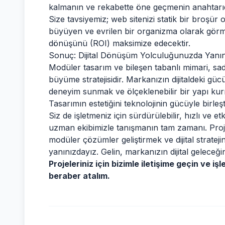
kalmanın ve rekabette öne geçmenin anahtarıd
Size tavsiyemiz; web sitenizi statik bir broşür o
büyüyen ve evrilen bir organizma olarak görmeniz
dönüşünü (ROI) maksimize edecektir.
Sonuç: Dijital Dönüşüm Yolculuğunuzda Yanın
Modüler tasarım ve bileşen tabanlı mimari, sad
büyüme stratejisidir. Markanızın dijitaldeki gücü
deneyim sunmak ve ölçeklenebilir bir yapı kurm
Tasarımın estetiğini teknolojinin gücüyle birle
Siz de işletmeniz için sürdürülebilir, hızlı ve etk
uzman ekibimizle tanışmanın tam zamanı. Proj
modüler çözümler geliştirmek ve dijital strateji
yanınızdayız. Gelin, markanızın dijital geleceğini
Projeleriniz için bizimle iletişime geçin ve iş
beraber atalım.