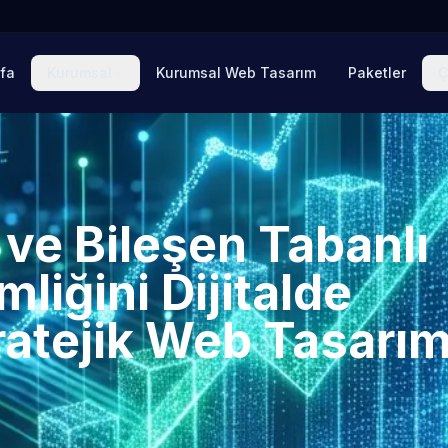
fa
Kurumsal
Kurumsal Web Tasarım
Paketler
Ç
ve Bileşen Tabanlı
liğini Dijitalde
ratejik Web Tasarı