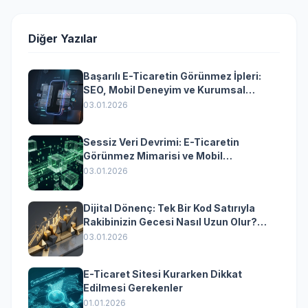
Diğer Yazılar
Başarılı E-Ticaretin Görünmez İpleri:
SEO, Mobil Deneyim ve Kurumsal
Yazılımın Kazandıran Senkronizasyonu
03.01.2026
Sessiz Veri Devrimi: E-Ticaretin
Görünmez Mimarisi ve Mobil
Dönüşümün Kurumsal Anahtarı
03.01.2026
Dijital Dönenç: Tek Bir Kod Satırıyla
Rakibinizin Gecesi Nasıl Uzun Olur?
(Kurumsal Yazılımın Güçlü Rolü)
03.01.2026
E-Ticaret Sitesi Kurarken Dikkat
Edilmesi Gerekenler
01.01.2026