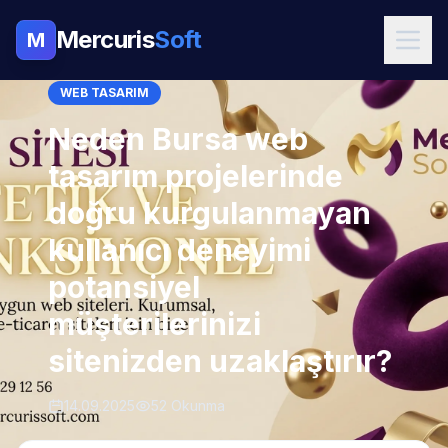
Mercuris
Soft
M
WEB TASARIM
Neden Bursa web
tasarım projelerinde
doğru kurgulanmayan
kullanıcı deneyimi
potansiyel
müşterilerinizi
sitenizden uzaklaştırır?
14.09.2025
52 Okunma