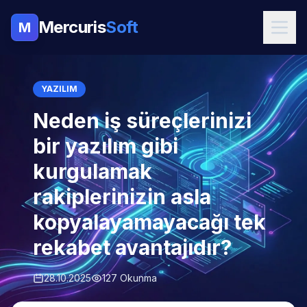
Mercuris
Soft
M
YAZILIM
Neden iş süreçlerinizi
bir yazılım gibi
kurgulamak
rakiplerinizin asla
kopyalayamayacağı tek
rekabet avantajıdır?
28.10.2025
127 Okunma