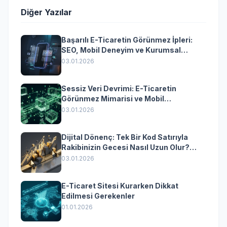
Diğer Yazılar
Başarılı E-Ticaretin Görünmez İpleri:
SEO, Mobil Deneyim ve Kurumsal
Yazılımın Kazandıran Senkronizasyonu
03.01.2026
Sessiz Veri Devrimi: E-Ticaretin
Görünmez Mimarisi ve Mobil
Dönüşümün Kurumsal Anahtarı
03.01.2026
Dijital Dönenç: Tek Bir Kod Satırıyla
Rakibinizin Gecesi Nasıl Uzun Olur?
(Kurumsal Yazılımın Güçlü Rolü)
03.01.2026
E-Ticaret Sitesi Kurarken Dikkat
Edilmesi Gerekenler
01.01.2026