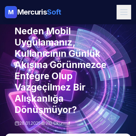
Mercuris
Soft
M
MOBIL UYGULAMA
Neden Mobil
Uygulamanız,
Kullanıcının Günlük
Akışına Görünmezce
Entegre Olup
Vazgeçilmez Bir
Alışkanlığa
Dönüşmüyor?
28.01.2025
210 Okunma