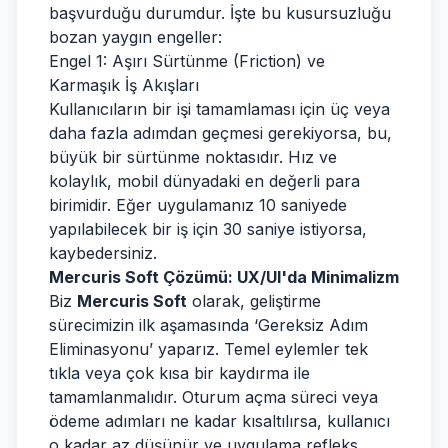
başvurduğu durumdur. İşte bu kusursuzluğu
bozan yaygın engeller:
Engel 1: Aşırı Sürtünme (Friction) ve
Karmaşık İş Akışları
Kullanıcıların bir işi tamamlaması için üç veya
daha fazla adımdan geçmesi gerekiyorsa, bu,
büyük bir sürtünme noktasıdır. Hız ve
kolaylık, mobil dünyadaki en değerli para
birimidir. Eğer uygulamanız 10 saniyede
yapılabilecek bir iş için 30 saniye istiyorsa,
kaybedersiniz.
Mercuris Soft Çözümü: UX/UI'da Minimalizm
Biz
Mercuris Soft
olarak, geliştirme
sürecimizin ilk aşamasında ‘Gereksiz Adım
Eliminasyonu’ yaparız. Temel eylemler tek
tıkla veya çok kısa bir kaydırma ile
tamamlanmalıdır. Oturum açma süreci veya
ödeme adımları ne kadar kısaltılırsa, kullanıcı
o kadar az düşünür ve uygulama refleks