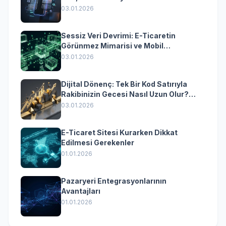
Yazılımın Kazandıran Senkronizasyonu
03.01.2026
Sessiz Veri Devrimi: E-Ticaretin
Görünmez Mimarisi ve Mobil
Dönüşümün Kurumsal Anahtarı
03.01.2026
Dijital Dönenç: Tek Bir Kod Satırıyla
Rakibinizin Gecesi Nasıl Uzun Olur?
(Kurumsal Yazılımın Güçlü Rolü)
03.01.2026
E-Ticaret Sitesi Kurarken Dikkat
Edilmesi Gerekenler
01.01.2026
Pazaryeri Entegrasyonlarının
Avantajları
01.01.2026