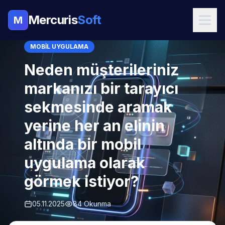
Mercuris
Soft
M
MOBIL UYGULAMA
Neden müşterileriniz
markanızı bir tarayıcı
sekmesinde aramak
yerine her an elinin
altında bir mobil
uygulama olarak
görmek istiyor?
05.11.2025
84 Okunma