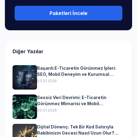
Paketleri İncele
Diğer Yazılar
Başarılı E-Ticaretin Görünmez İpleri:
SEO, Mobil Deneyim ve Kurumsal
Yazılımın Kazandıran Senkronizasyonu
03.01.2026
Sessiz Veri Devrimi: E-Ticaretin
Görünmez Mimarisi ve Mobil
Dönüşümün Kurumsal Anahtarı
03.01.2026
Dijital Dönenç: Tek Bir Kod Satırıyla
Rakibinizin Gecesi Nasıl Uzun Olur?