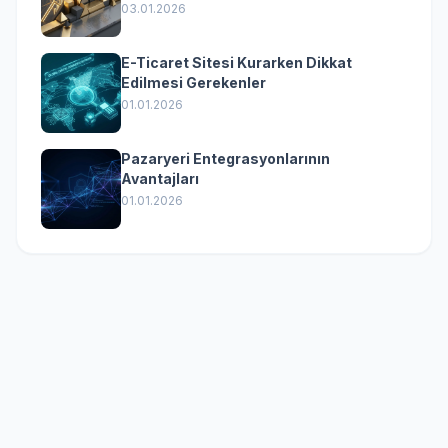
(Kurumsal Yazılımın Güçlü Rolü)
03.01.2026
E-Ticaret Sitesi Kurarken Dikkat
Edilmesi Gerekenler
01.01.2026
Pazaryeri Entegrasyonlarının
Avantajları
01.01.2026