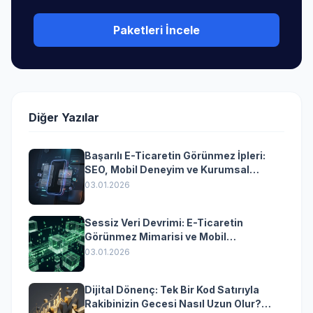
Paketleri İncele
Diğer Yazılar
Başarılı E-Ticaretin Görünmez İpleri:
SEO, Mobil Deneyim ve Kurumsal
Yazılımın Kazandıran Senkronizasyonu
03.01.2026
Sessiz Veri Devrimi: E-Ticaretin
Görünmez Mimarisi ve Mobil
Dönüşümün Kurumsal Anahtarı
03.01.2026
Dijital Dönenç: Tek Bir Kod Satırıyla
Rakibinizin Gecesi Nasıl Uzun Olur?