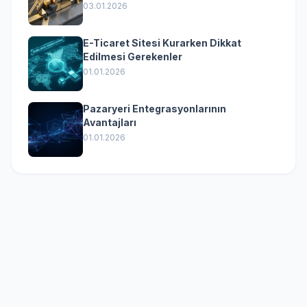
(Kurumsal Yazılımın Güçlü Rolü)
03.01.2026
E-Ticaret Sitesi Kurarken Dikkat
Edilmesi Gerekenler
01.01.2026
Pazaryeri Entegrasyonlarının
Avantajları
01.01.2026