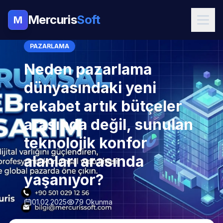
Mercuris
Soft
M
PAZARLAMA
Neden pazarlama
dünyasındaki yeni
rekabet artık bütçeler
arasında değil, sunulan
teknolojik konfor
alanları arasında
yaşanıyor?
01.02.2025
79 Okunma