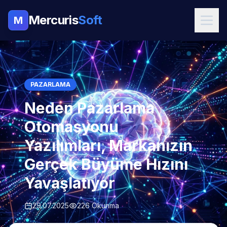
Mercuris
Soft
M
PAZARLAMA
Neden Pazarlama
Otomasyonu
Yazılımları, Markanızın
Gerçek Büyüme Hızını
Yavaşlatıyor
29.07.2025
226 Okunma