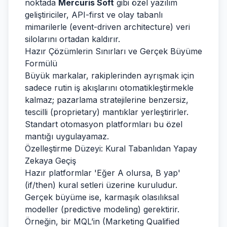
noktada
Mercuris Soft
gibi özel yazılım
geliştiriciler, API-first ve olay tabanlı
mimarilerle (event-driven architecture) veri
silolarını ortadan kaldırır.
Hazır Çözümlerin Sınırları ve Gerçek Büyüme
Formülü
Büyük markalar, rakiplerinden ayrışmak için
sadece rutin iş akışlarını otomatikleştirmekle
kalmaz; pazarlama stratejilerine benzersiz,
tescilli (proprietary) mantıklar yerleştirirler.
Standart otomasyon platformları bu özel
mantığı uygulayamaz.
Özelleştirme Düzeyi: Kural Tabanlıdan Yapay
Zekaya Geçiş
Hazır platformlar 'Eğer A olursa, B yap'
(if/then) kural setleri üzerine kuruludur.
Gerçek büyüme ise, karmaşık olasılıksal
modeller (predictive modeling) gerektirir.
Örneğin, bir MQL’in (Marketing Qualified