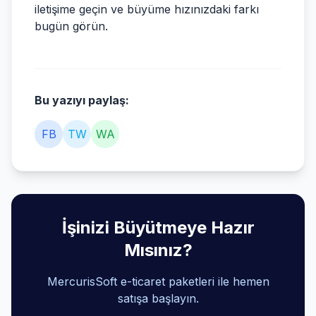
iletişime geçin ve büyüme hızınızdaki farkı
bugün görün.
Bu yazıyı paylaş:
FB
TW
WA
İşinizi Büyütmeye Hazır
Mısınız?
MercurisSoft e-ticaret paketleri ile hemen
satışa başlayın.