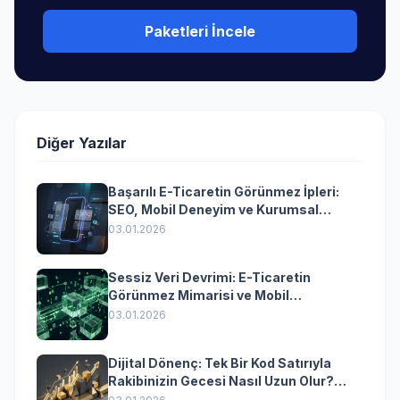
Paketleri İncele
Diğer Yazılar
Başarılı E-Ticaretin Görünmez İpleri:
SEO, Mobil Deneyim ve Kurumsal
Yazılımın Kazandıran Senkronizasyonu
03.01.2026
Sessiz Veri Devrimi: E-Ticaretin
Görünmez Mimarisi ve Mobil
Dönüşümün Kurumsal Anahtarı
03.01.2026
Dijital Dönenç: Tek Bir Kod Satırıyla
Rakibinizin Gecesi Nasıl Uzun Olur?
(Kurumsal Yazılımın Güçlü Rolü)