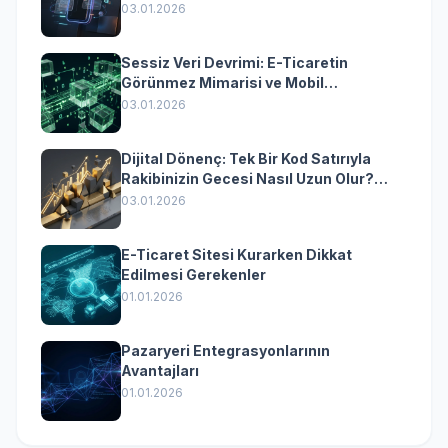
Yazılımın Kazandıran Senkronizasyonu
03.01.2026
Sessiz Veri Devrimi: E-Ticaretin
Görünmez Mimarisi ve Mobil
Dönüşümün Kurumsal Anahtarı
03.01.2026
Dijital Dönenç: Tek Bir Kod Satırıyla
Rakibinizin Gecesi Nasıl Uzun Olur?
(Kurumsal Yazılımın Güçlü Rolü)
03.01.2026
E-Ticaret Sitesi Kurarken Dikkat
Edilmesi Gerekenler
01.01.2026
Pazaryeri Entegrasyonlarının
Avantajları
01.01.2026