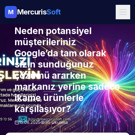
Mercuris
Soft
M
SEO HIZMETLERI
Neden potansiyel
müşterileriniz
Google’da tam olarak
sizin sunduğunuz
çözümü ararken
markanız yerine sadece
ikame ürünlerle
karşılaşıyor?
15.08.2025
95 Okunma