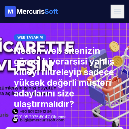
Mercuris
Soft
M
WEB TASARIM
Neden web sitenizin
görsel hiyerarşisi yanlış
kitleyi filtreleyip sadece
yüksek değerli müşteri
adaylarını size
ulaştırmalıdır?
01.05.2025
147 Okunma