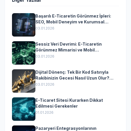
Diğer Yazılar
Başarılı E-Ticaretin Görünmez İpleri:
SEO, Mobil Deneyim ve Kurumsal
Yazılımın Kazandıran Senkronizasyonu
03.01.2026
Sessiz Veri Devrimi: E-Ticaretin
Görünmez Mimarisi ve Mobil
Dönüşümün Kurumsal Anahtarı
03.01.2026
Dijital Dönenç: Tek Bir Kod Satırıyla
Rakibinizin Gecesi Nasıl Uzun Olur?
(Kurumsal Yazılımın Güçlü Rolü)
03.01.2026
E-Ticaret Sitesi Kurarken Dikkat
Edilmesi Gerekenler
01.01.2026
Pazaryeri Entegrasyonlarının